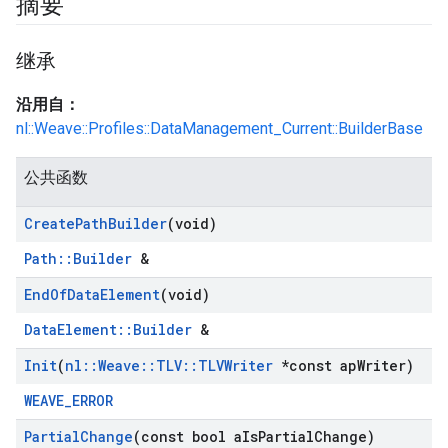
摘要
继承
沿用自：
nl::Weave::Profiles::DataManagement_Current::BuilderBase
公共函数
Create
Path
Builder
(void)
Path::Builder
&
End
Of
Data
Element
(void)
DataElement::Builder
&
Init
(
nl
::
Weave
::
TLV
::
TLVWriter
*const ap
Writer)
WEAVE_ERROR
Partial
Change
(const bool a
Is
Partial
Change)