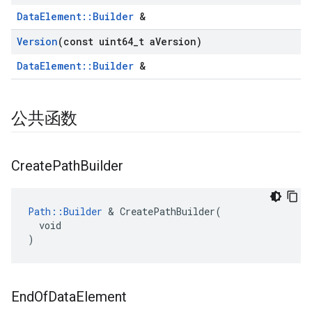
DataElement::Builder
&
Version
(const uint64
_
t a
Version)
DataElement::Builder
&
公共函数
Create
Path
Builder
Path::Builder
 & CreatePathBuilder(

  void

)
End
Of
Data
Element