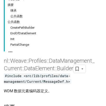
摘要
继承
公共函数
公共函数
CreatePathBuilder
EndOfDataElement
Init
PartialChange
nl
::
Weave
::
Profiles
::
Data
Management
_
Current
::
Data
Element
::
Builder
Id
#include <src/lib/profiles/data-
management/Current/MessageDef.h>
WDM 数据元素编码器定义。