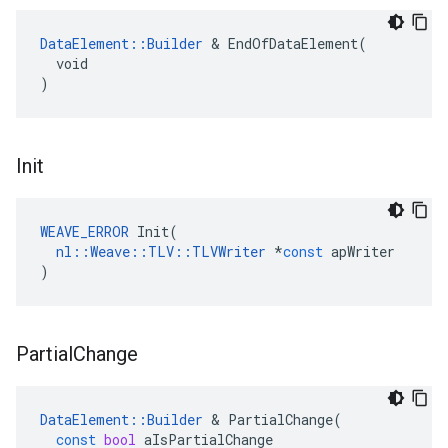
DataElement::Builder
 & EndOfDataElement(

  void

)
Init
WEAVE_ERROR
Init
(
nl
::
Weave
::
TLV
::
TLVWriter
*
const
apWriter
)
Partial
Change
DataElement
::
Builder
&
PartialChange
(
const
bool
aIsPartialChange