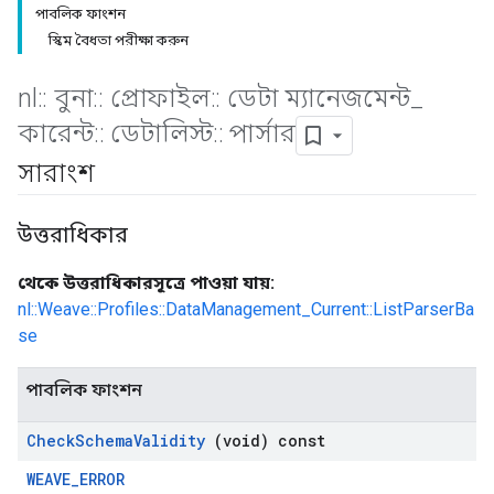
পাবলিক ফাংশন
স্কিম বৈধতা পরীক্ষা করুন
nl
::
বুনা
::
প্রোফাইল
::
ডেটা ম্যানেজমেন্ট
_
Id
কারেন্ট
::
ডেটালিস্ট
::
পার্সার
সারাংশ
উত্তরাধিকার
থেকে উত্তরাধিকারসূত্রে পাওয়া যায়:
nl::Weave::Profiles::DataManagement_Current::ListParserBa
se
পাবলিক ফাংশন
Check
Schema
Validity
(void) const
WEAVE_ERROR