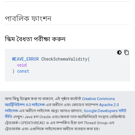
পাবলিক ফাংশন
স্কিম বৈধতা পরীক্ষা করুন
WEAVE_ERROR
CheckSchemaValidity
(
void
)
const
অন্য কিছু উল্লেখ করা না থাকলে, এই পৃষ্ঠার কন্টেন্ট
Creative Commons
অ্যাট্রিবিউশন 4.0 লাইসেন্স
-এর অধীনে এবং কোডের স্যাম্পেল
Apache 2.0
লাইসেন্স
-এর অধীনে লাইসেন্স প্রাপ্ত। আরও জানতে,
Google Developers সাইট
নীতি
দেখুন। Java হল Oracle এবং/অথবা তার অ্যাফিলিয়েট সংস্থার রেজিস্টার্ড
ট্রেডমার্ক। OPENTHREAD ও এর সম্পর্কিত চিহ্ন হল Thread Group-এর
ট্রেডমার্রক এবং এগুলিকে লাইসেন্সের অধীনে ব্যবহার করা হয়।