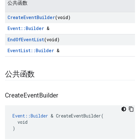
公共函数
Create
Event
Builder
(void)
Event::Builder
&
End
Of
Event
List
(void)
EventList::Builder
&
公共函数
Create
Event
Builder
Event::Builder
 & CreateEventBuilder(

  void

)