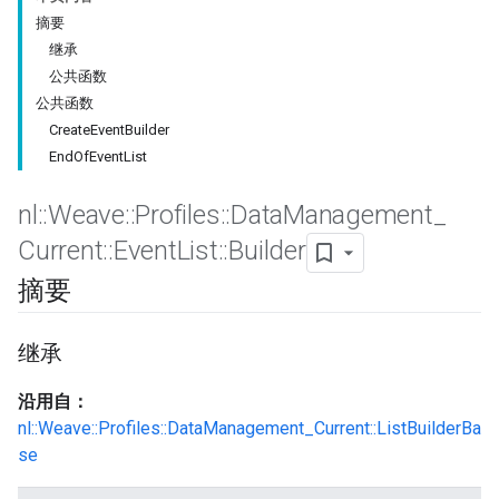
摘要
继承
公共函数
公共函数
CreateEventBuilder
EndOfEventList
nl
::
Weave
::
Profiles
::
Data
Management
_
Current
::
Event
List
::
Builder
摘要
Id
继承
沿用自：
nl::Weave::Profiles::DataManagement_Current::ListBuilderBa
se