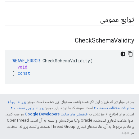
توابع عمومی
Check
Schema
Validity
WEAVE_ERROR
CheckSchemaValidity
(
void
)
const
جز در مواردی که غیراز این ذکر شده باشد، محتوای این صفحه تحت مجوز
پروانه ارجاع
مشترکات خلاقانه نسخه ۴.۰
است. نمونه کدها نیز دارای مجوز
پروانه آپاچی نسخه ۲.۰
است. برای اطلاع از جزئیات، به
خطمشی‌های سایت Google Developers‏
مراجعه کنید.
جاوا علامت تجاری ثبت‌شده Oracle و/یا شرکت‌های وابسته به آن است. ‫OpenThread
و علائم مربوط به آن، علامت‌های تجاری Thread Group هستند و تحت پروانه استفاده
می‌شوند.