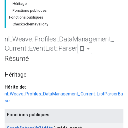
Héritage
Fonctions publiques
Fonctions publiques
CheckSchemaValidity
nl
::
Weave
::
Profiles
::
Data
Management
_
Id
Current
::
Event
List
::
Parser
Résumé
Héritage
Hérite de:
nl::Weave::Profiles::DataManagement_Current::ListParserBa
se
Fonctions publiques
Check
Schema
Validity
(void) const