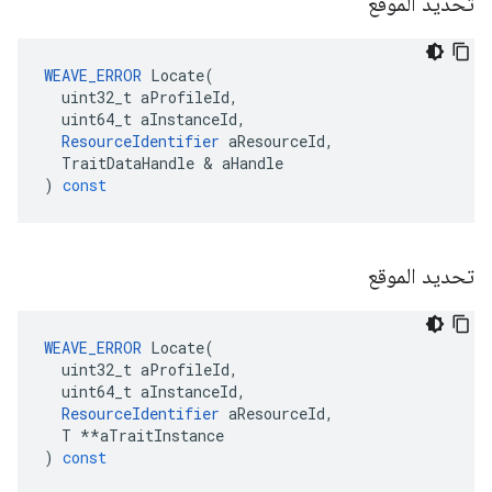
تحديد الموقع
WEAVE_ERROR
Locate
(
uint32_t
aProfileId
,
uint64_t
aInstanceId
,
ResourceIdentifier
aResourceId
,
TraitDataHandle
&
aHandle
)
const
تحديد الموقع
WEAVE_ERROR
Locate
(
uint32_t
aProfileId
,
uint64_t
aInstanceId
,
ResourceIdentifier
aResourceId
,
T
**
aTraitInstance
)
const