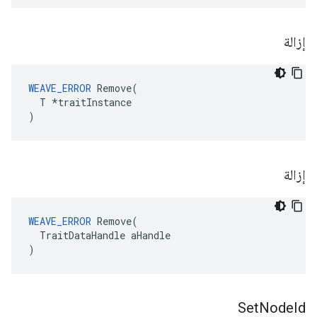
إزالة
WEAVE_ERROR
 Remove(

  T *traitInstance

)
إزالة
WEAVE_ERROR
 Remove(

  TraitDataHandle aHandle

)
Set
Node
Id