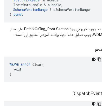
TLV
::
TLVReader
&
aReader
,
TraitDataHandle
&
aHandle
,
SchemaVersionRange
&
aSchemaVersionRange
)
const
عند وجود قارئ في بنية Path::kCsTag_Root Section على مسار
WDM، يجب تحليل هذه البنية وإعادة المؤشر المطابق إلى السمة.
محو
WEAVE_ERROR
 Clear(

  void

)
Dispatch
Event