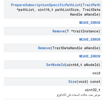
Prepare
Subscription
Specific
Path
List
(
Trait
Path
*path
List
,
uint16
_
t path
List
Size
,
Trait
Data
Handle a
Handle)
WEAVE_ERROR
Remove
(T *trait
Instance)
WEAVE_ERROR
Remove
(Trait
Data
Handle a
Handle)
WEAVE_ERROR
Set
Node
Id
(uint64
_
t a
Node
Id)
void
Size
(void) const
uint32_t
عرض عدد حالات السمات في الكتالوج