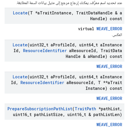
عند تحديد اسم معرِّف، يمكنك إرجاع مرجع إلى مثيل بيانات السمة المطابقة.
Locate
(T *a
Trait
Instance
,
Trait
Data
Handle & a
Handle) const
virtual
WEAVE_ERROR
العكس.
Locate
(uint32
_
t a
Profile
Id
,
uint64
_
t a
Instance
Id
,
Resource
Identifier
a
Resource
Id
,
Trait
Data
Handle & a
Handle) const
WEAVE_ERROR
Locate
(uint32
_
t a
Profile
Id
,
uint64
_
t a
Instance
Id
,
Resource
Identifier
a
Resource
Id
,
T **a
Trait
Instance) const
WEAVE_ERROR
Prepare
Subscription
Path
List
(
Trait
Path
*path
List
,
uint16
_
t path
List
Size
,
uint16
_
t & path
List
Len)
WEAVE_ERROR