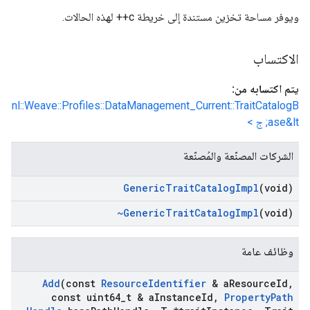
ويوفر مساحة تخزين مستندة إلى خريطة c++ لهذه الحالات.
الاكتساب
يتم اكتسابه من:
nl::Weave::Profiles::DataManagement_Current::TraitCatalogB
ase&lt; ج >
الشركات المصنّعة والمُصنّعة
Generic
Trait
Catalog
Impl
(void)
~Generic
Trait
Catalog
Impl
(void)
وظائف عامة
Add
(const
Resource
Identifier
& a
Resource
Id
,
const uint64
_
t & a
Instance
Id
,
Property
Path