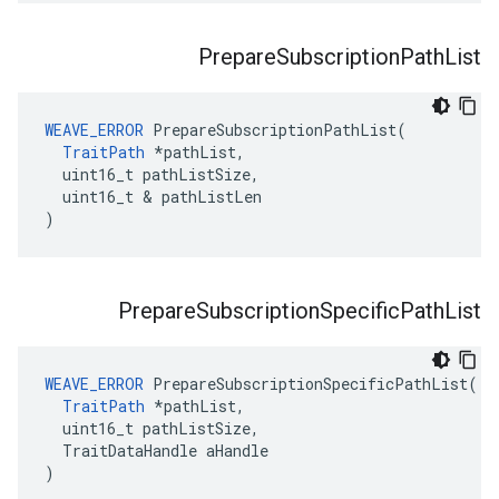
Prepare
Subscription
Path
List
WEAVE_ERROR
 PrepareSubscriptionPathList(

TraitPath
 *pathList,

  uint16_t pathListSize,

  uint16_t & pathListLen

)
Prepare
Subscription
Specific
Path
List
WEAVE_ERROR
 PrepareSubscriptionSpecificPathList(

TraitPath
 *pathList,

  uint16_t pathListSize,

  TraitDataHandle aHandle

)