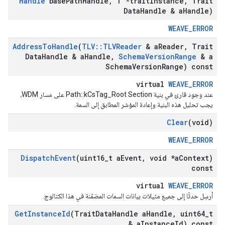
Handle
base
Path
Handle
,
T *trait
Instance
,
Trait
Data
Handle & a
Handle)
WEAVE_ERROR
Address
To
Handle
(
TLV
::
TLVReader
& a
Reader
,
Trait
Data
Handle & a
Handle
,
Schema
Version
Range
& a
Schema
Version
Range) const
virtual
WEAVE_ERROR
عند وجود قارئ في بنية Path::kCsTag_Root Section على مسار WDM،
يجب تحليل هذه البنية وإعادة المؤشر المطابق إلى السمة.
Clear
(void)
WEAVE_ERROR
Dispatch
Event
(uint16
_
t a
Event
,
void *a
Context)
const
virtual
WEAVE_ERROR
أرسِل حدثًا إلى جميع مثيلات بيانات السمات المضمّنة في هذا الكتالوج.
Get
Instance
Id
(Trait
Data
Handle a
Handle
,
uint64
_
t
& a
Instance
Id) const