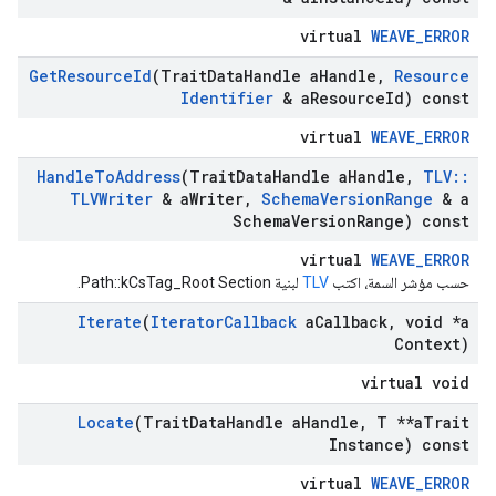
virtual
WEAVE_ERROR
Get
Resource
Id
(Trait
Data
Handle a
Handle
,
Resource
Identifier
& a
Resource
Id) const
virtual
WEAVE_ERROR
Handle
To
Address
(Trait
Data
Handle a
Handle
,
TLV
::
TLVWriter
& a
Writer
,
Schema
Version
Range
& a
Schema
Version
Range) const
virtual
WEAVE_ERROR
حسب مؤشر السمة، اكتب
TLV
لبنية Path::kCsTag_Root Section.
Iterate
(
Iterator
Callback
a
Callback
,
void *a
Context)
virtual void
Locate
(Trait
Data
Handle a
Handle
,
T **a
Trait
Instance) const
virtual
WEAVE_ERROR