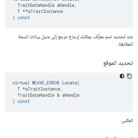
TraitDataHandle
aHandle
,
T
**
aTraitInstance
)
const
عند تحديد اسم معرِّف، يمكنك إرجاع مرجع إلى مثيل بيانات السمة
المطابقة.
تحديد الموقع
virtual
WEAVE_ERROR
Locate
(
T
*
aTraitInstance
,
TraitDataHandle
&
aHandle
)
const
العكس.