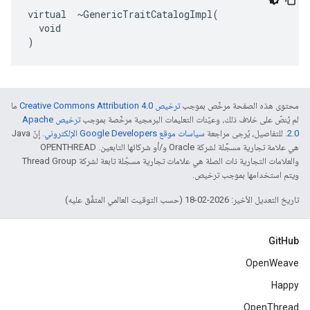
virtual  ~GenericTraitCatalogImpl(

  void

)
محتوى هذه الصفحة مرخّص بموجب
ترخيص Creative Commons Attribution 4.0‏
ما
لم يُنصّ على خلاف ذلك، وعيّنات التعليمات البرمجية مرخّصة بموجب
ترخيص Apache
2.0‏
. للتفاصيل، يُرجى مراجعة
سياسات موقع Google Developers الإلكتروني
. إنّ Java
هي علامة تجارية مسجَّلة لشركة Oracle و/أو شركائها التابعين. ‫OPENTHREAD
والعلامات التجارية ذات الصلة هي علامات تجارية مسجّلة تابعة لشركة Thread Group
ويتم استخدامها بموجب ترخيص.
تاريخ التعديل الأخير: 2026-02-18 (حسب التوقيت العالمي المتفَّق عليه)
GitHub
OpenWeave
Happy
OpenThread