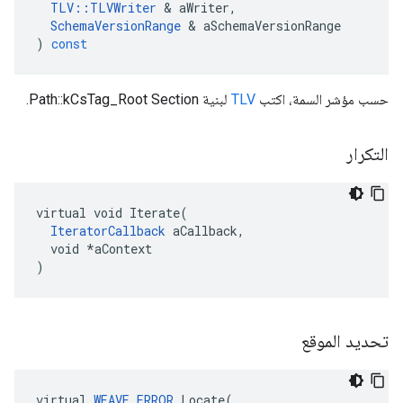
TLV
::
TLVWriter
&
aWriter
,
SchemaVersionRange
&
aSchemaVersionRange
)
const
حسب مؤشر السمة، اكتب
TLV
لبنية Path::kCsTag_Root Section.
التكرار
virtual void Iterate(

IteratorCallback
 aCallback,

  void *aContext

)
تحديد الموقع
virtual
WEAVE_ERROR
Locate
(