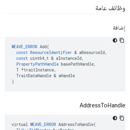
وظائف عامة
إضافة
WEAVE_ERROR
Add
(
const
ResourceIdentifier
&
aResourceId
,
const
uint64_t
&
aInstanceId
,
PropertyPathHandle
basePathHandle
,
T
*
traitInstance
,
TraitDataHandle
&
aHandle
)
Address
To
Handle
virtual
WEAVE_ERROR
AddressToHandle
(