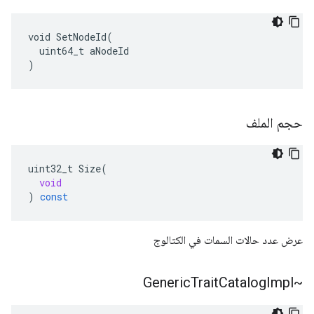
void SetNodeId(

  uint64_t aNodeId

)
حجم الملف
uint32_t
Size
(
void
)
const
عرض عدد حالات السمات في الكتالوج
Trait
Catalog
Impl
~Generic