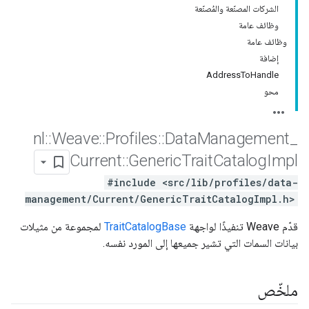
الشركات المصنّعة والمُصنّعة
وظائف عامة
وظائف عامة
إضافة
AddressToHandle
محو
nl
::
Weave
::
Profiles
::
Data
Management
_
Current
::
Generic
Trait
Catalog
Impl
#include <src/lib/profiles/data-
management/Current/GenericTraitCatalogImpl.h>
قدّم Weave تنفيذًا لواجهة
TraitCatalogBase
لمجموعة من مثيلات
بيانات السمات التي تشير جميعها إلى المورد نفسه.
ملخّص