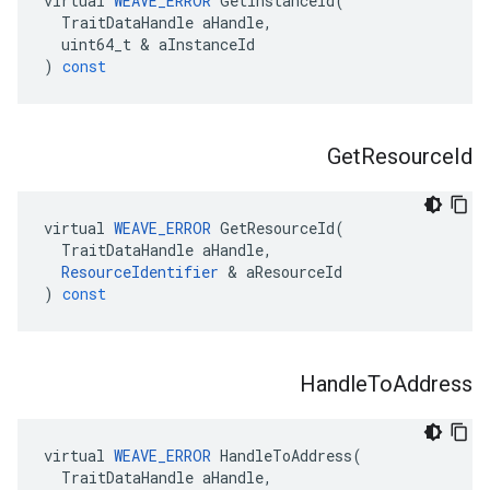
virtual
WEAVE_ERROR
GetInstanceId
(
TraitDataHandle
aHandle
,
uint64_t
&
aInstanceId
)
const
Get
Resource
Id
virtual
WEAVE_ERROR
GetResourceId
(
TraitDataHandle
aHandle
,
ResourceIdentifier
&
aResourceId
)
const
Handle
To
Address
virtual
WEAVE_ERROR
HandleToAddress
(
TraitDataHandle
aHandle
,