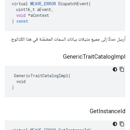
virtual
WEAVE_ERROR
DispatchEvent
(
uint16_t
aEvent
,
void
*
aContext
)
const
أرسِل حدثًا إلى جميع مثيلات بيانات السمات المضمّنة في هذا الكتالوج.
Generic
Trait
Catalog
Impl
 GenericTraitCatalogImpl(

  void

)
Get
Instance
Id