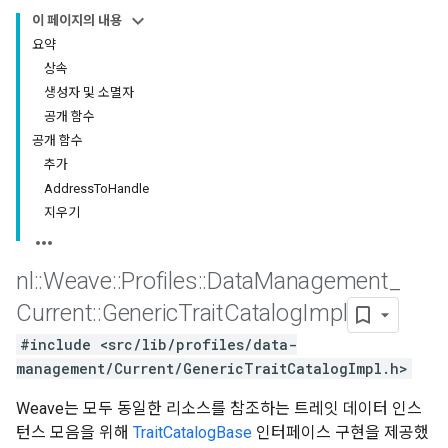
이 페이지의 내용
요약
상속
생성자 및 소멸자
공개 함수
공개 함수
추가
AddressToHandle
지우기
nl
::
Weave
::
Profiles
::
Data
Management
_
Current
::
Generic
Trait
Catalog
Impl
#include <src/lib/profiles/data-
management/Current/GenericTraitCatalogImpl.h>
Weave는 모두 동일한 리소스를 참조하는 트레잇 데이터 인스
턴스 모음을 위해
TraitCatalogBase
인터페이스 구현을 제공했