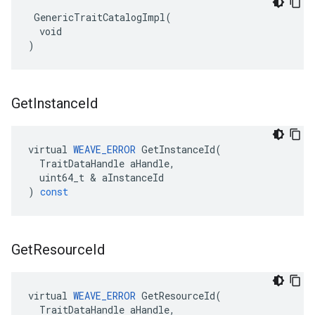
 GenericTraitCatalogImpl(

  void

)
Get
Instance
Id
virtual
WEAVE_ERROR
GetInstanceId
(
TraitDataHandle
aHandle
,
uint64_t
&
aInstanceId
)
const
Get
Resource
Id
virtual
WEAVE_ERROR
GetResourceId
(
TraitDataHandle
aHandle
,