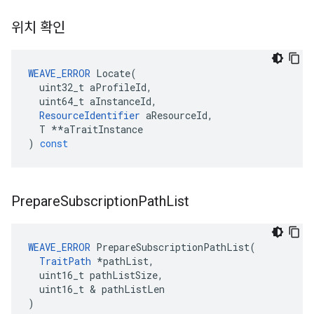
위치 확인
WEAVE_ERROR
Locate
(
uint32_t
aProfileId
,
uint64_t
aInstanceId
,
ResourceIdentifier
aResourceId
,
T
**
aTraitInstance
)
const
Prepare
Subscription
Path
List
WEAVE_ERROR
 PrepareSubscriptionPathList(

TraitPath
 *pathList,

  uint16_t pathListSize,

  uint16_t & pathListLen

)