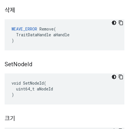
삭제
WEAVE_ERROR
 Remove(

  TraitDataHandle aHandle

)
Set
Node
Id
void SetNodeId(

  uint64_t aNodeId

)
크기