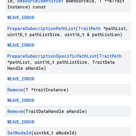
Id
,
Resource
Identifier
a
Resource
Id
,
T **a
Trait
Instance) const
WEAVE_ERROR
Prepare
Subscription
Path
List
(
Trait
Path
*path
List
,
uint16
_
t path
List
Size
,
uint16
_
t & path
List
Len)
WEAVE_ERROR
Prepare
Subscription
Specific
Path
List
(
Trait
Path
*path
List
,
uint16
_
t path
List
Size
,
Trait
Data
Handle a
Handle)
WEAVE_ERROR
Remove
(T *trait
Instance)
WEAVE_ERROR
Remove
(Trait
Data
Handle a
Handle)
WEAVE_ERROR
Set
Node
Id
(uint64
_
t a
Node
Id)