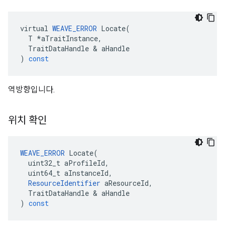
virtual
WEAVE_ERROR
Locate
(
T
*
aTraitInstance
,
TraitDataHandle
&
aHandle
)
const
역방향입니다.
위치 확인
WEAVE_ERROR
Locate
(
uint32_t
aProfileId
,
uint64_t
aInstanceId
,
ResourceIdentifier
aResourceId
,
TraitDataHandle
&
aHandle
)
const