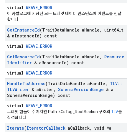
virtual
WEAVE_ERROR
이 카탈로그에 저장된 모든 트레잇 데이터 인스턴스에 이벤트를 전달
합니다.
Get
Instance
Id
(Trait
Data
Handle a
Handle
,
uint64
_
t
& a
Instance
Id) const
virtual
WEAVE_ERROR
Get
Resource
Id
(Trait
Data
Handle a
Handle
,
Resource
Identifier
& a
Resource
Id) const
virtual
WEAVE_ERROR
Handle
To
Address
(Trait
Data
Handle a
Handle
,
TLV
::
TLVWriter
& a
Writer
,
Schema
Version
Range
& a
Schema
Version
Range) const
virtual
WEAVE_ERROR
트레잇 핸들이 주어지면 Path::kCsTag_RootSection 구조의
TLV
를
작성합니다.
Iterate
(
Iterator
Callback
a
Callback
,
void *a