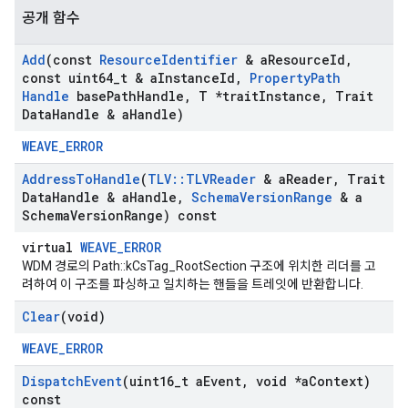
공개 함수
Add
(const
Resource
Identifier
& a
Resource
Id
,
const uint64
_
t & a
Instance
Id
,
Property
Path
Handle
base
Path
Handle
,
T *trait
Instance
,
Trait
Data
Handle & a
Handle)
WEAVE_ERROR
Address
To
Handle
(
TLV
::
TLVReader
& a
Reader
,
Trait
Data
Handle & a
Handle
,
Schema
Version
Range
& a
Schema
Version
Range) const
Id
virtual
WEAVE_ERROR
WDM 경로의 Path::kCsTag_RootSection 구조에 위치한 리더를 고
려하여 이 구조를 파싱하고 일치하는 핸들을 트레잇에 반환합니다.
Clear
(void)
WEAVE_ERROR
Dispatch
Event
(uint16
_
t a
Event
,
void *a
Context)
const