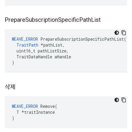
Prepare
Subscription
Specific
Path
List
WEAVE_ERROR
 PrepareSubscriptionSpecificPathList(

TraitPath
 *pathList,

  uint16_t pathListSize,

  TraitDataHandle aHandle

)
삭제
WEAVE_ERROR
 Remove(

  T *traitInstance

)