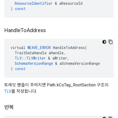
ResourceIdentifier
&
aResourceId
)
const
Handle
To
Address
virtual
WEAVE_ERROR
HandleToAddress
(
TraitDataHandle
aHandle
,
TLV
::
TLVWriter
&
aWriter
,
SchemaVersionRange
&
aSchemaVersionRange
)
const
트레잇 핸들이 주어지면 Path::kCsTag_RootSection 구조의
TLV
를 작성합니다.
반복