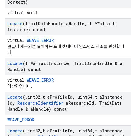
Context)
virtual void
Locate
(Trait
Data
Handle a
Handle
,
T **a
Trait
Instance) const
virtual
WEAVE_ERROR
핸들이 제공되면 일치하는 트레잇 데이터 인스턴스 참조를 반환합니
다.
Locate
(T *a
Trait
Instance
,
Trait
Data
Handle & a
Handle) const
virtual
WEAVE_ERROR
역방향입니다.
Locate
(uint32
_
t a
Profile
Id
,
uint64
_
t a
Instance
Id
,
Resource
Identifier
a
Resource
Id
,
Trait
Data
Handle & a
Handle) const
WEAVE_ERROR
Locate
(uint32
_
t a
Profile
Id
,
uint64
_
t a
Instance