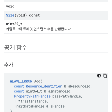
void
Size
(void) const
uint32_t
카탈로그의 트레잇 인스턴스 수를 반환합니다.
공개 함수
추가
WEAVE_ERROR
Add
(
const
ResourceIdentifier
&
aResourceId
,
const
uint64_t
&
aInstanceId
,
PropertyPathHandle
basePathHandle
,
T
*
traitInstance
,
TraitDataHandle
&
aHandle
)