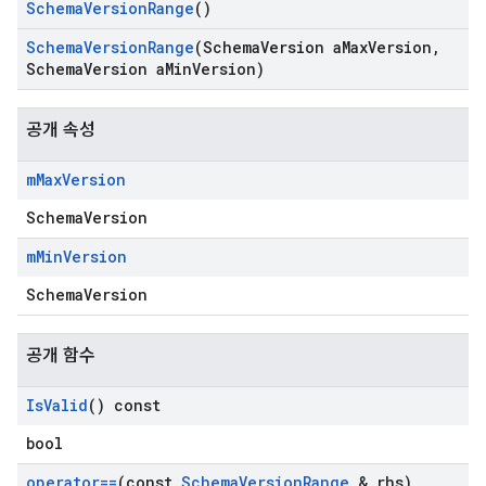
Schema
Version
Range
()
Schema
Version
Range
(Schema
Version a
Max
Version
,
Schema
Version a
Min
Version)
공개 속성
m
Max
Version
SchemaVersion
m
Min
Version
Id
SchemaVersion
공개 함수
Is
Valid
() const
bool
operator==
(const
Schema
Version
Range
& rhs)