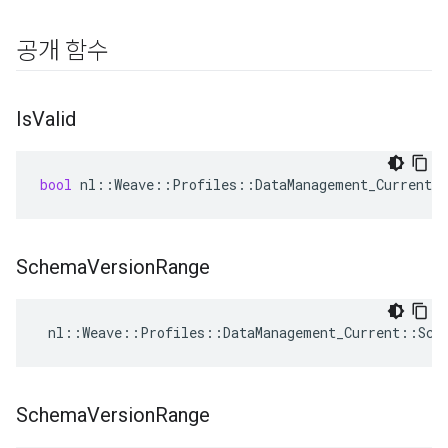
공개 함수
Is
Valid
bool
nl
::
Weave
::
Profiles
::
DataManagement_Current
:
Schema
Version
Range
 nl::Weave::Profiles::DataManagement_Current::Sch
Schema
Version
Range