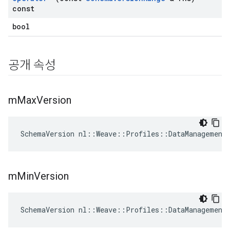
const
bool
공개 속성
m
Max
Version
SchemaVersion nl::Weave::Profiles::DataManagement
m
Min
Version
SchemaVersion nl::Weave::Profiles::DataManagement