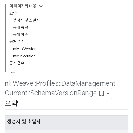
이 페이지의 내용
요약
생성자 및 소멸자
공개 속성
공개 함수
공개 속성
mMaxVersion
mMinVersion
공개 함수
nl
::
Weave
::
Profiles
::
Data
Management
_
Current
::
Schema
Version
Range
요약
생성자 및 소멸자