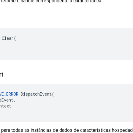
 retorne o handle correspondente à característica.
 Clear(

nt
VE_ERROR
DispatchEvent
(
aEvent
,
ntext
 para todas as instâncias de dados de características hospedad