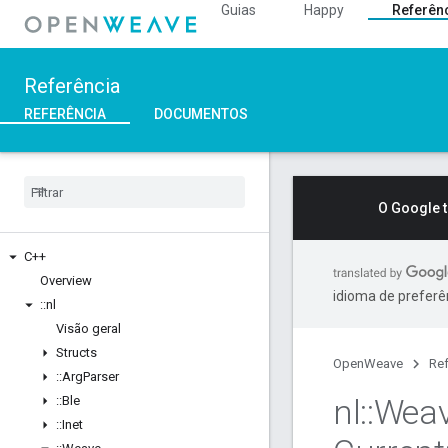
Guias
Happy
Referên
Referência
REFERÊNCIA
DOCUMENTOS
O Google 
C++
Overview
idioma de preferê
::
nl
Visão geral
Structs
OpenWeave
Ref
::
Arg
Parser
nl
::
Wea
::
Ble
::
Inet