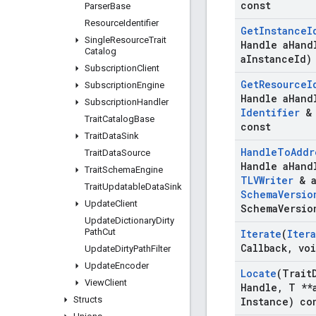
const
Parser
Base
Resource
Identifier
Get
Instance
I
Single
Resource
Trait
Handle a
Hand
Catalog
a
Instance
Id)
Subscription
Client
Get
Resource
I
Subscription
Engine
Handle a
Hand
Subscription
Handler
Identifier
& 
Trait
Catalog
Base
const
Trait
Data
Sink
Handle
To
Addr
Trait
Data
Source
Handle a
Hand
Trait
Schema
Engine
TLVWriter
& 
Trait
Updatable
Data
Sink
Schema
Versio
Update
Client
Schema
Versio
Update
Dictionary
Dirty
Path
Cut
Iterate
(
Iter
Callback
,
voi
Update
Dirty
Path
Filter
Update
Encoder
Locate
(Trait
View
Client
Handle
,
T **
Structs
Instance) co