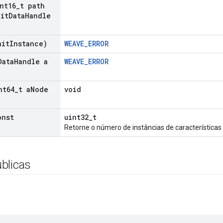
nt16
_
t path
it
Data
Handle
ait
Instance)
WEAVE_ERROR
Data
Handle a
WEAVE_ERROR
nt64
_
t a
Node
void
onst
uint32_t
Retorne o número de instâncias de características
blicas