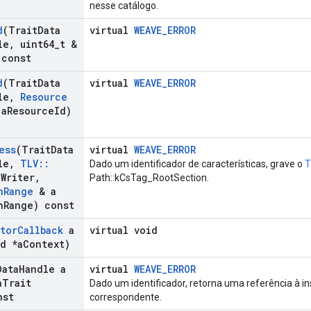
nesse catálogo.
d
(Trait
Data
virtual
WEAVE_ERROR
le
,
uint64
_
t &
 const
d
(Trait
Data
virtual
WEAVE_ERROR
le
,
Resource
a
Resource
Id)
ess
(Trait
Data
virtual
WEAVE_ERROR
le
,
TLV
::
Dado um identificador de características, grave o
T
a
Writer
,
Path::kCsTag_RootSection.
n
Range
& a
n
Range) const
ator
Callback
a
virtual void
d *a
Context)
Data
Handle a
virtual
WEAVE_ERROR
a
Trait
Dado um identificador, retorna uma referência à in
nst
correspondente.