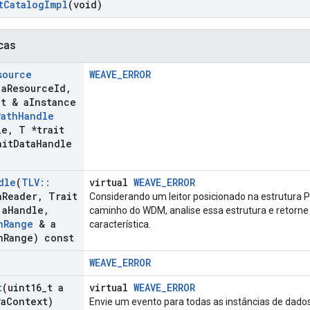
t
Catalog
Impl
(void)
cas
source
WEAVE_ERROR
a
Resource
Id
,
_
t & a
Instance
Path
Handle
le
,
T *trait
it
Data
Handle
dle
(
TLV
::
virtual
WEAVE_ERROR
a
Reader
,
Trait
Considerando um leitor posicionado na estrutura
 a
Handle
,
caminho do WDM, analise essa estrutura e retorne
n
Range
& a
característica.
n
Range) const
WEAVE_ERROR
t
(uint16
_
t a
virtual
WEAVE_ERROR
a
Context)
Envie um evento para todas as instâncias de dado