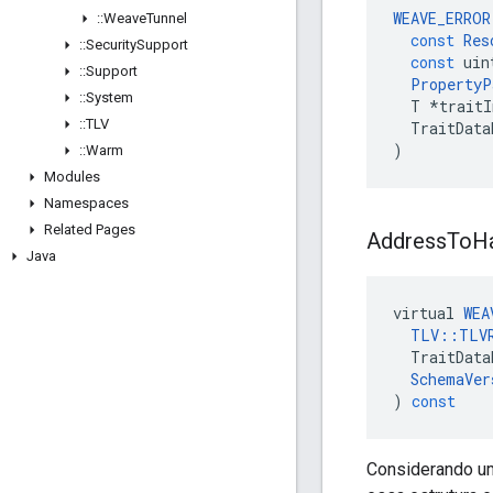
WEAVE_ERROR
::
Weave
Tunnel
const
Res
::
Security
Support
const
uin
::
Support
PropertyP
::
System
T
*
traitI
::
TLV
TraitData
)
::
Warm
Modules
Namespaces
Related Pages
Address
To
H
Java
virtual
WEA
TLV
::
TLV
TraitData
SchemaVer
)
const
Considerando um