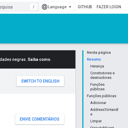
/
GITHUB
FAZER LOGIN
Nesta página
idades negras.
Saiba como
.
Resumo
Herança
Construtores e
destruidores
Funções
públicas
Funções públicas
Adicionar
AddressToHandl
e
ENVIE COMENTÁRIOS
Limpar
DispatchEvent