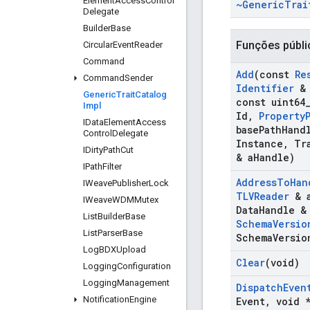
Element
Access
Control
~Generic
Trai
Delegate
Builder
Base
Funções públi
Circular
Event
Reader
Command
Add
(const
Re
Command
Sender
Identifier
& 
Generic
Trait
Catalog
const uint64
Impl
Id
,
Property
IData
Element
Access
base
Path
Hand
Control
Delegate
Instance
,
Tra
IDirty
Path
Cut
& a
Handle)
IPath
Filter
Address
To
Han
IWeave
Publisher
Lock
TLVReader
& 
IWeave
WDMMutex
Data
Handle &
List
Builder
Base
Schema
Versio
List
Parser
Base
Schema
Versio
Log
BDXUpload
Clear
(void)
Logging
Configuration
Logging
Management
Dispatch
Even
Notification
Engine
Event
,
void *