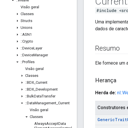
Current
::
Weave
Visão geral
#include <sr
Classes
Structs
Uma implementa
Unions
dados de caract
::
ASN1
::
Crypto
Resumo
::
Device
Layer
::
Device
Manager
::
Profiles
Ele fornece um 
Visão geral
Classes
Herança
::
BDX
_
Current
::
BDX
_
Development
Herda de:
nl::W
::
Bulk
Data
Transfer
::
Data
Management
_
Current
Construtores 
Visão geral
Classes
Generic
Trait
Always
Accept
Data