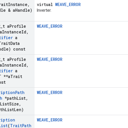
rait
Instance
,
virtual
WEAVE_ERROR
dle & a
Handle)
Inverter.
2
_
t a
Profile
WEAVE_ERROR
a
Instance
Id
,
tifier
a
rait
Data
ndle) const
2
_
t a
Profile
WEAVE_ERROR
a
Instance
Id
,
tifier
a
 **a
Trait
nst
ription
Path
WEAVE_ERROR
h
*path
List
,
List
Size
,
ath
List
Len)
ription
WEAVE_ERROR
List
(
Trait
Path