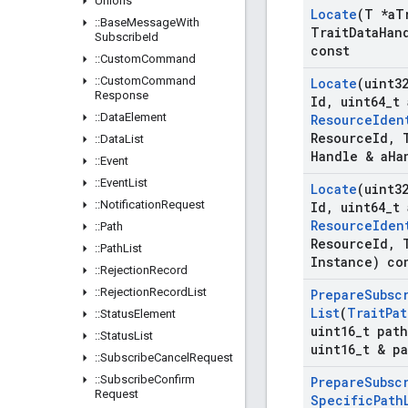
Unions
Locate
(T *a
T
::
Base
Message
With
Trait
Data
Han
Subscribe
Id
const
::
Custom
Command
::
Custom
Command
Locate
(uint3
Response
Id
,
uint64
_
t 
::
Data
Element
Resource
Iden
Resource
Id
,
T
::
Data
List
Handle & a
Ha
::
Event
::
Event
List
Locate
(uint3
::
Notification
Request
Id
,
uint64
_
t 
Resource
Iden
::
Path
Resource
Id
,
T
::
Path
List
Instance) co
::
Rejection
Record
::
Rejection
Record
List
Prepare
Subsc
List
(
Trait
Pat
::
Status
Element
uint16
_
t path
::
Status
List
uint16
_
t & p
::
Subscribe
Cancel
Request
::
Subscribe
Confirm
Prepare
Subsc
Request
Specific
Path