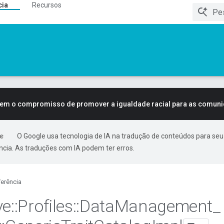
cia
Recursos
tem o compromisso de promover a igualdade racial para as comun
O Google usa tecnologia de IA na tradução de conteúdos para seu
ncia. As traduções com IA podem ter erros.
erência
ve
::
Profiles
::
Data
Management
_