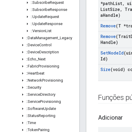
::
Subscribe
Request
*path
List
,
ui
List
Size
,
Tra
::
Subscribe
Response
a
Handle)
::
Update
Request
::
Update
Response
Remove
(T *tr
::
Version
List
Remove
(Trait
::
Data
Management
_
Legacy
Handle)
::
Device
Control
::
Device
Description
Set
Node
Id
(ui
Id)
::
Echo
_
Next
::
Fabric
Provisioning
Size
(void) c
::
Heartbeat
::
Network
Provisioning
::
Security
::
Service
Directory
Funções pú
::
Service
Provisioning
::
Software
Update
::
Status
Reporting
Adicionar
::
Time
::
Token
Pairing