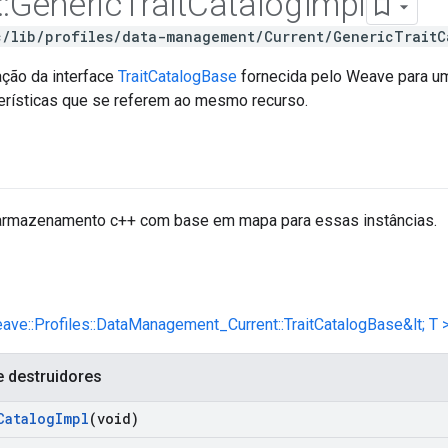
::
Generic
Trait
Catalog
Impl
c/lib/profiles/data-management/Current/GenericTraitC
ção da interface
TraitCatalogBase
fornecida pelo Weave para um
erísticas que se referem ao mesmo recurso.
armazenamento c++ com base em mapa para essas instâncias.
eave::Profiles::DataManagement_Current::TraitCatalogBase&lt; T 
e destruidores
Catalog
Impl
(void)