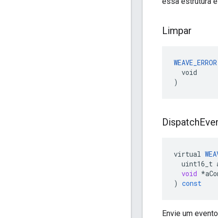
essa estrutura e
Limpar
WEAVE_ERROR
  void

)
Dispatch
Eve
virtual
WEA
uint16_t
void
*
aCo
)
const
Envie um evento