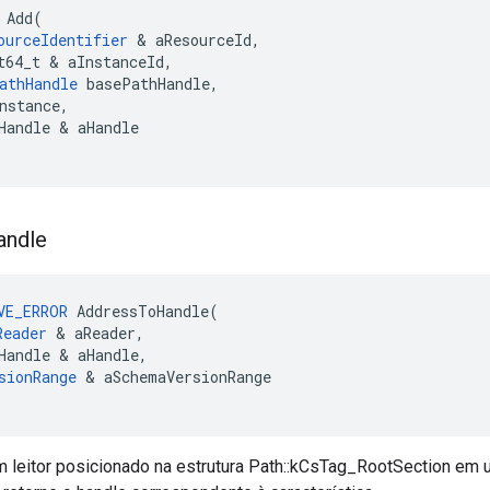
Add
(
ourceIdentifier
&
aResourceId
,
t64_t
&
aInstanceId
,
athHandle
basePathHandle
,
nstance
,
Handle
&
aHandle
andle
VE_ERROR
AddressToHandle
(
Reader
&
aReader
,
Handle
&
aHandle
,
sionRange
&
aSchemaVersionRange
 leitor posicionado na estrutura Path::kCsTag_RootSection em