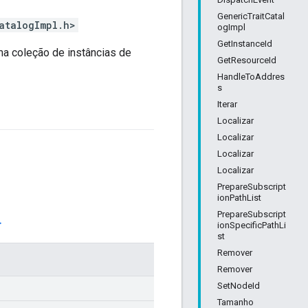
GenericTraitCatal
atalogImpl.h>
ogImpl
GetInstanceId
a coleção de instâncias de
GetResourceId
HandleToAddres
s
Iterar
Localizar
Localizar
Localizar
Localizar
PrepareSubscript
ionPathList
PrepareSubscript
>
ionSpecificPathLi
st
Remover
Remover
SetNodeId
Tamanho