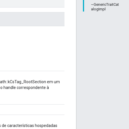
~GenericTraitCat
alogImpl
 Path::kCsTag_RootSection em um
 o handle correspondente à
s de características hospedadas