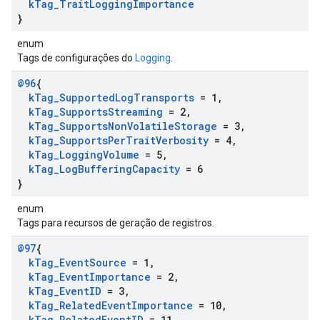
k
Tag
_
Trait
Logging
Importance
}
enum
Tags de configurações do
Logging
.
@96
{
k
Tag
_
Supported
Log
Transports
= 1
,
k
Tag
_
Supports
Streaming
= 2
,
k
Tag
_
Supports
Non
Volatile
Storage
= 3
,
k
Tag
_
Supports
Per
Trait
Verbosity
= 4
,
k
Tag
_
Logging
Volume
= 5
,
k
Tag
_
Log
Buffering
Capacity
= 6
}
enum
Tags para recursos de geração de registros.
@97
{
k
Tag
_
Event
Source
= 1
,
k
Tag
_
Event
Importance
= 2
,
k
Tag
_
Event
ID
= 3
,
k
Tag
_
Related
Event
Importance
= 10
,
k
Tag
_
Related
Event
ID
= 11
,