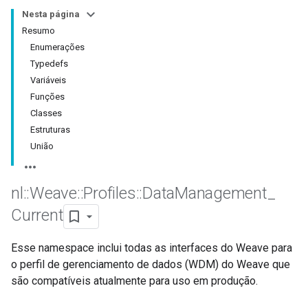
Nesta página
Resumo
Enumerações
Typedefs
Variáveis
Funções
Classes
Estruturas
União
nl
::
Weave
::
Profiles
::
Data
Management
_
Id
Current
Esse namespace inclui todas as interfaces do Weave para
o perfil de gerenciamento de dados (WDM) do Weave que
são compatíveis atualmente para uso em produção.