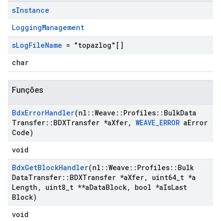
s
Instance
LoggingManagement
s
Log
File
Name
= "topazlog"[]
char
Funções
Bdx
Error
Handler
(nl
::
Weave
::
Profiles
::
Bulk
Data
Transfer
::
BDXTransfer *a
Xfer
,
WEAVE
_
ERROR
a
Error
Code)
void
Bdx
Get
Block
Handler
(nl
::
Weave
::
Profiles
::
Bulk
Data
Transfer
::
BDXTransfer *a
Xfer
,
uint64
_
t *a
Length
,
uint8
_
t **a
Data
Block
,
bool *a
Is
Last
Block)
void