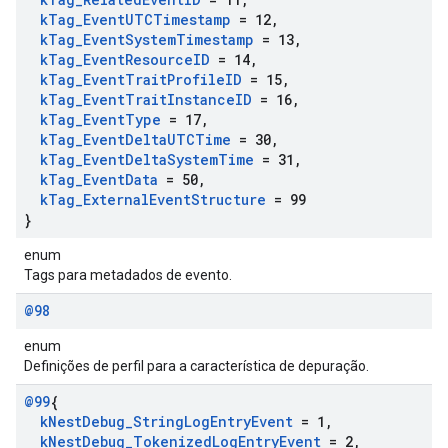
k
Tag
_
Event
UTCTimestamp
= 12
,
k
Tag
_
Event
System
Timestamp
= 13
,
k
Tag
_
Event
Resource
ID
= 14
,
k
Tag
_
Event
Trait
Profile
ID
= 15
,
k
Tag
_
Event
Trait
Instance
ID
= 16
,
k
Tag
_
Event
Type
= 17
,
k
Tag
_
Event
Delta
UTCTime
= 30
,
k
Tag
_
Event
Delta
System
Time
= 31
,
k
Tag
_
Event
Data
= 50
,
k
Tag
_
External
Event
Structure
= 99
}
enum
Tags para metadados de evento.
@98
enum
Definições de perfil para a característica de depuração.
@99
{
k
Nest
Debug
_
String
Log
Entry
Event
= 1
,
k
Nest
Debug
_
Tokenized
Log
Entry
Event
= 2
,