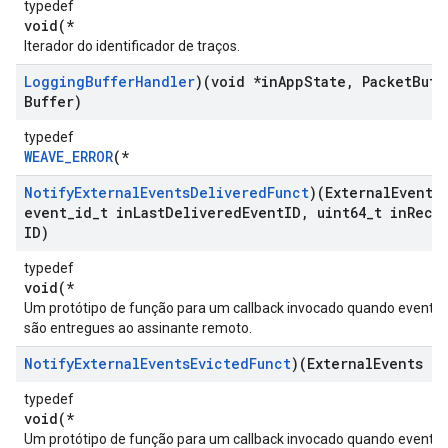
typedef
void(*
Iterador do identificador de traços.
Logging
Buffer
Handler
)(void *in
App
State
,
Packet
Buff
Buffer)
typedef
WEAVE_ERROR
(*
Notify
External
Events
Delivered
Funct
)(External
Events
event
_
id
_
t in
Last
Delivered
Event
ID
,
uint64
_
t in
Reci
ID)
typedef
void(*
Um protótipo de função para um callback invocado quando eventos
são entregues ao assinante remoto.
Notify
External
Events
Evicted
Funct
)(External
Events *i
typedef
void(*
Um protótipo de função para um callback invocado quando eventos