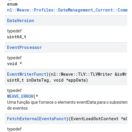
enum
nl::Weave::Profiles::DataManagement_Current::Comma
Data
Version
typedef
uint64_t
Event
Processor
typedef
void *
Event
Writer
Funct
)(nl
::
Weave
::
TLV
::
TLVWriter &io
Writ
uint8
_
t in
Data
Tag
,
void *app
Data)
typedef
WEAVE_ERROR
(*
Uma função que fornece o elemento eventData para o subsistema 
de eventos.
Fetch
External
Events
Funct
)(Event
Load
Out
Context *a
Co
typedef