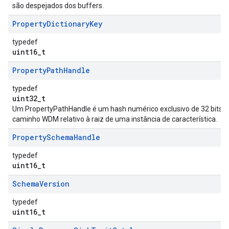
são despejados dos buffers.
Property
Dictionary
Key
typedef
uint16_t
Property
Path
Handle
typedef
uint32_t
Um PropertyPathHandle é um hash numérico exclusivo de 32 bits 
caminho WDM relativo à raiz de uma instância de característica.
Property
Schema
Handle
typedef
uint16_t
Schema
Version
typedef
uint16_t