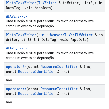
Plain
Text
Writer
(
TLVWriter
& io
Writer
,
uint8
_
t in
Data
Tag
,
void *app
Data)
WEAVE_ERROR
Uma função auxiliar para emitir um texto de formato livre
como um evento de depuração.
Plain
Text
Writer
(
::
nl
::
Weave
::
TLV
::
TLVWriter
& io
Writer
,
uint8
_
t in
Data
Tag
,
void *app
Data)
WEAVE_ERROR
Uma função auxiliar para emitir um texto de formato livre
como um evento de depuração.
operator!=
(const
Resource
Identifier
& lhs
,
const
Resource
Identifier
& rhs)
bool
operator==
(const
Resource
Identifier
& lhs
,
const
Resource
Identifier
& rhs)
bool