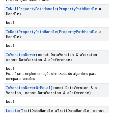
Is
Null
Property
Path
Handle
(
Property
Path
Handle
a
Handle)
bool
Is
Root
Property
Path
Handle
(
Property
Path
Handle
a
Handle)
bool
Is
Version
Newer
(const Data
Version & a
Version
,
const Data
Version & a
Reference)
bool
Essa é uma implementação otimizada do algoritmo para
comparar versões.
Is
Version
Newer
Or
Equal
(const Data
Version & a
Version
,
const Data
Version & a
Reference)
bool
Locate
(Trait
Data
Handle a
Trait
Data
Handle
,
const