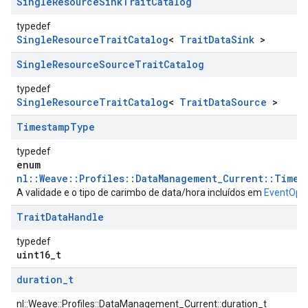
Single
Resource
Sink
Trait
Catalog
typedef
SingleResourceTraitCatalog
<
TraitDataSink
>
Single
Resource
Source
Trait
Catalog
typedef
SingleResourceTraitCatalog
<
TraitDataSource
>
Timestamp
Type
typedef
enum
nl::Weave::Profiles::DataManagement_Current::Times
A validade e o tipo de carimbo de data/hora incluídos em
EventOpti
Trait
Data
Handle
typedef
uint16_t
duration
_
t
nl::Weave::Profiles::DataManagement_Current::duration_t