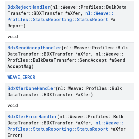
Bdx
Reject
Handler
(nl
::
Weave
::
Profiles
::
Bulk
Data
Transfer
::
BDXTransfer *a
Xfer
,
nl
::
Weave
::
Profiles
::
Status
Reporting
::
Status
Report
*a
Report)
void
Bdx
Send
Accept
Handler
(nl
::
Weave
::
Profiles
::
Bulk
Data
Transfer
::
BDXTransfer *a
Xfer
,
nl
::
Weave
::
Profiles
::
Bulk
Data
Transfer
::
Send
Accept *a
Send
Accept
Msg)
WEAVE_ERROR
Bdx
Xfer
Done
Handler
(nl
::
Weave
::
Profiles
::
Bulk
Data
Transfer
::
BDXTransfer *a
Xfer)
void
Bdx
Xfer
Error
Handler
(nl
::
Weave
::
Profiles
::
Bulk
Data
Transfer
::
BDXTransfer *a
Xfer
,
nl
::
Weave
::
Profiles
::
Status
Reporting
::
Status
Report
*a
Xfer
Error)