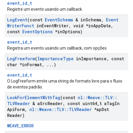
event_id_t
Registre um evento usando um callback.
Log
Event
(const
Event
Schema
& in
Schema
,
Event
Writer
Funct
in
Event
Writer
,
void *in
App
Data
,
const
Event
Options
*in
Options)
event_id_t
Registra um evento usando um callback, com opções.
Log
Freeform
(
Importance
Type
in
Importance
,
const
char *in
Format
,
.
.
.
)
event_id_t
O LogFreeform emite uma string de formato livre para o fluxo
de eventos padrão.
Look
For
Element
With
Tag
(const
nl
::
Weave
::
TLV
::
TLVReader
& a
Src
Reader
,
const uint64
_
t a
Tag
In
Api
Form
,
nl
::
Weave
::
TLV
::
TLVReader
*ap
Dst
Reader)
WEAVE_ERROR