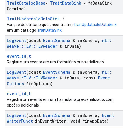
Trait
Catalog
Base
<
Trait
Data
Sink
> *a
Data
Sink
Catalog)
TraitUpdatableDataSink
*
Função de utilitário que encontra um
TraitUpdatableDataSink
em um catálogo
TraitDataSink
.
Log
Event
(const
Event
Schema
& in
Schema
,
nl
::
Weave
::
TLV
::
TLVReader
& in
Data)
event_id_t
Registre um evento em um formulário pré-serializado.
Log
Event
(const
Event
Schema
& in
Schema
,
nl
::
Weave
::
TLV
::
TLVReader
& in
Data
,
const
Event
Options
*in
Options)
event_id_t
Registra um evento em um formulário pré-serializado, com
opções adicionais.
Log
Event
(const
Event
Schema
& in
Schema
,
Event
Writer
Funct
in
Event
Writer
,
void *in
App
Data)