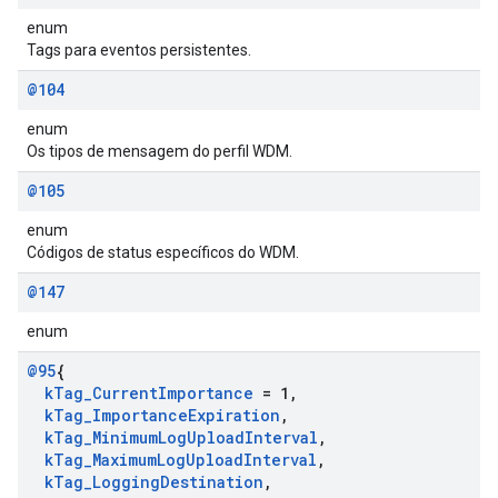
enum
Tags para eventos persistentes.
@104
enum
Os tipos de mensagem do perfil WDM.
@105
enum
Códigos de status específicos do WDM.
@147
enum
@95
{
k
Tag
_
Current
Importance
= 1
,
k
Tag
_
Importance
Expiration
,
k
Tag
_
Minimum
Log
Upload
Interval
,
k
Tag
_
Maximum
Log
Upload
Interval
,
k
Tag
_
Logging
Destination
,