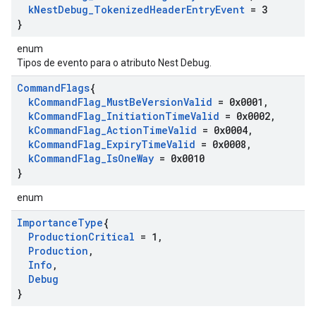
k
Nest
Debug
_
Tokenized
Header
Entry
Event
= 3
}
enum
Tipos de evento para o atributo Nest Debug.
Command
Flags
{
k
Command
Flag
_
Must
Be
Version
Valid
= 0x0001
,
k
Command
Flag
_
Initiation
Time
Valid
= 0x0002
,
k
Command
Flag
_
Action
Time
Valid
= 0x0004
,
k
Command
Flag
_
Expiry
Time
Valid
= 0x0008
,
k
Command
Flag
_
Is
One
Way
= 0x0010
}
enum
Importance
Type
{
Production
Critical
= 1
,
Production
,
Info
,
Debug
}