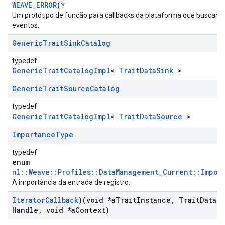
WEAVE_ERROR
(*
Um protótipo de função para callbacks da plataforma que buscam
eventos.
Generic
Trait
Sink
Catalog
typedef
GenericTraitCatalogImpl
<
TraitDataSink
>
Generic
Trait
Source
Catalog
typedef
GenericTraitCatalogImpl
<
TraitDataSource
>
Importance
Type
typedef
enum
nl::Weave::Profiles::DataManagement_Current::Impor
A importância da entrada de registro.
Iterator
Callback
)(void *a
Trait
Instance
,
Trait
Data
Ha
Handle
,
void *a
Context)