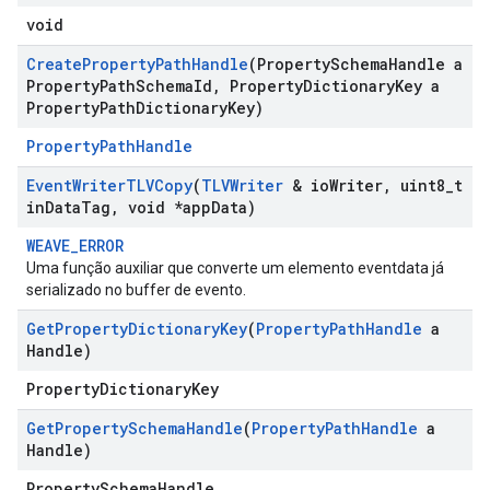
void
Create
Property
Path
Handle
(Property
Schema
Handle a
Property
Path
Schema
Id
,
Property
Dictionary
Key a
Property
Path
Dictionary
Key)
PropertyPathHandle
Event
Writer
TLVCopy
(
TLVWriter
& io
Writer
,
uint8
_
t
in
Data
Tag
,
void *app
Data)
WEAVE_ERROR
Uma função auxiliar que converte um elemento eventdata já
serializado no buffer de evento.
Get
Property
Dictionary
Key
(
Property
Path
Handle
a
Handle)
PropertyDictionaryKey
Get
Property
Schema
Handle
(
Property
Path
Handle
a
Handle)
PropertySchemaHandle