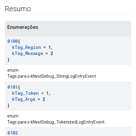
Resumo
Enumerações
@100
{
k
Tag
_
Region
= 1
,
k
Tag
_
Message
= 2
}
enum
Tags para o kNestDebug_StringLogEntryEvent.
@101
{
k
Tag
_
Token
= 1
,
k
Tag
_
Args
= 2
}
enum
Tags para o kNestDebug_TokenizedLogEntryEvent.
@102