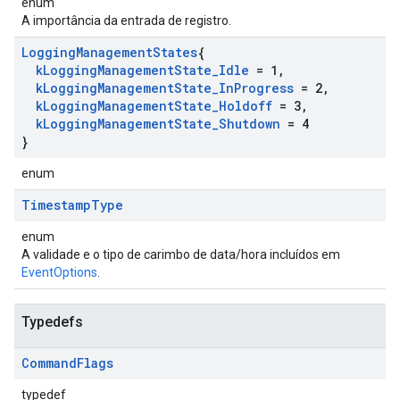
enum
A importância da entrada de registro.
Logging
Management
States
{
k
Logging
Management
State
_
Idle
= 1
,
k
Logging
Management
State
_
In
Progress
= 2
,
k
Logging
Management
State
_
Holdoff
= 3
,
k
Logging
Management
State
_
Shutdown
= 4
}
enum
Timestamp
Type
enum
A validade e o tipo de carimbo de data/hora incluídos em
EventOptions
.
Typedefs
Command
Flags
typedef