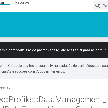
cia
Recursos
tem o compromisso de promover a igualdade racial para as comun
O Google usa tecnologia de IA na tradução de conteúdos para seu
ncia. As traduções com IA podem ter erros.
erência
ve
::
Profiles
::
Data
Management
_