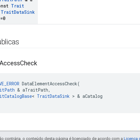
nst
Trait
<
Trait
Data
Sink
)=0
blicas
Access
Check
VE_ERROR
DataElementAccessCheck
(
itPath
&
aTraitPath
,
itCatalogBase
<
TraitDataSink
>
&
aCatalog
ão contrária, o conteúdo desta página é licenciado de acordo com a
Licença 