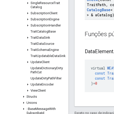
Single
Resource
Trait
Trait
Path
,
co
Catalog
Catalog
Base
Subscription
Client
> & a
Catalog
Subscription
Engine
Subscription
Handler
Trait
Catalog
Base
Funções pú
Trait
Data
Sink
Trait
Data
Source
Trait
Schema
Engine
Data
Element
Trait
Updatable
Data
Sink
Update
Client
virtual
WEA
Update
Dictionary
Dirty
Path
Cut
const
Tra
const
Tra
Update
Dirty
Path
Filter
)
=
0
Update
Encoder
View
Client
Structs
Unions
::
Base
Message
With
Subscribe
Id
Exceto no caso de indicaç