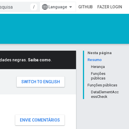
/
GITHUB
FAZER LOGIN
Nesta página
idades negras.
Saiba como
.
Resumo
Herança
Funções
públicas
Funções públicas
DataElementAcc
essCheck
ENVIE COMENTÁRIOS