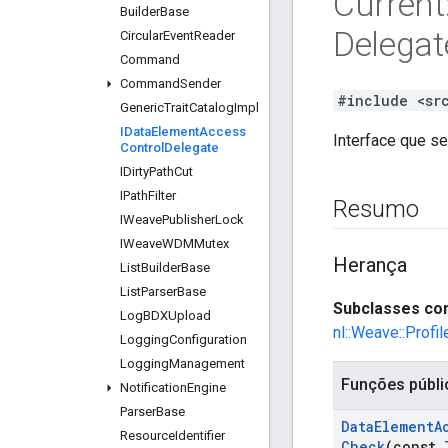
Current
Builder
Base
Delegat
Circular
Event
Reader
Command
Command
Sender
#include <sr
Generic
Trait
Catalog
Impl
IData
Element
Access
Interface que s
Control
Delegate
IDirty
Path
Cut
IPath
Filter
Resumo
IWeave
Publisher
Lock
IWeave
WDMMutex
Herança
List
Builder
Base
List
Parser
Base
Subclasses con
Log
BDXUpload
nl::Weave::Prof
Logging
Configuration
Logging
Management
Funções públi
Notification
Engine
Parser
Base
Data
Element
A
Resource
Identifier
Check
(const