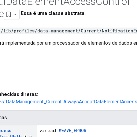
::
IData
Element
Access
Control
e
Essa é uma classe abstrata.
c/lib/profiles/data-management/Current/NotificationE
erá implementada por um processador de elementos de dados e
hecidas diretas:
iles::DataManagement_Current::AlwaysAcceptDataElementAcces
cas
ccess
virtual
WEAVE_ERROR
Trait
Path
& a