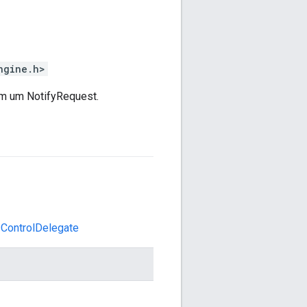
ngine.h>
m um NotifyRequest.
sControlDelegate