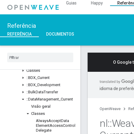
Guias
Happy
Referên
Classes
Structs
Unions
Referência
::ASN1
REFERÊNCIA
DOCUMENTOS
::Crypto
::
Device
Layer
::
Device
Manager
::
Profiles
O Google 
Visão geral
Classes
::
BDX
_
Current
::
BDX
_
Development
idioma de preferê
::
Bulk
Data
Transfer
::
Data
Management
_
Current
Visão geral
OpenWeave
Ref
Classes
nl
::
Wea
Always
Accept
Data
Element
Access
Control
Delegate