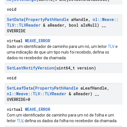
void
Set
Data
(
Property
Path
Handle
a
Handle
,
nl
::
Weave
::
TLV
::
TLVReader
& a
Reader
,
bool a
Is
Null)
_
_
OVERRIDE
virtual
WEAVE_ERROR
Dado um identificador de caminho para um nó, um leitor
TLV
e
uma indicação de que um tipo nulo foi recebido, defina os
dados no recebedor da chamada.
Set
Last
Notify
Version
(uint64
_
t version)
void
Set
Leaf
Data
(
Property
Path
Handle
a
Leaf
Handle
,
nl
::
Weave
::
TLV
::
TLVReader
& a
Reader)
_
_
OVERRIDE=0
virtual
WEAVE_ERROR
Com um identificador de caminho para um nó de folha e um
leitor
TLV
, defina os dados da folha no recebedor da chamada.