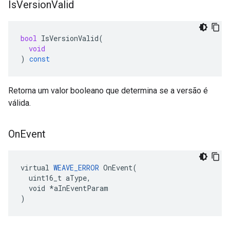
Is
Version
Valid
bool
IsVersionValid
(
void
)
const
Retorna um valor booleano que determina se a versão é
válida.
On
Event
virtual 
WEAVE_ERROR
 OnEvent(

  uint16_t aType,

  void *aInEventParam

)