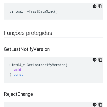
virtual  ~TraitDataSink()
Funções protegidas
Get
Last
Notify
Version
uint64_t
GetLastNotifyVersion
(
void
)
const
Reject
Change