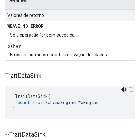
Detalhes
Valores de retorno
WEAVE
_
NO
_
ERROR
Se a operação for bem-sucedida.
other
Erros encontrados durante a gravação dos dados.
Trait
Data
Sink
TraitDataSink
(
const
TraitSchemaEngine
*
aEngine
)
~Trait
Data
Sink