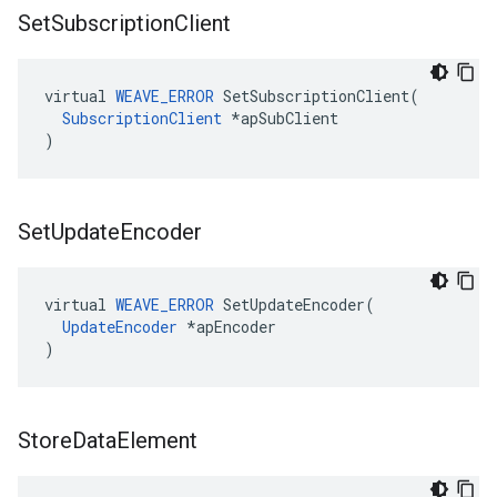
Set
Subscription
Client
virtual 
WEAVE_ERROR
 SetSubscriptionClient(

SubscriptionClient
 *apSubClient

)
Set
Update
Encoder
virtual 
WEAVE_ERROR
 SetUpdateEncoder(

UpdateEncoder
 *apEncoder

)
Store
Data
Element