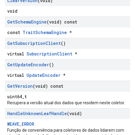
Clear
Version
(void)
void
Get
Schema
Engine
(void) const
const
TraitSchemaEngine
*
Get
Subscription
Client
()
virtual
SubscriptionClient
*
Get
Update
Encoder
()
virtual
UpdateEncoder
*
Get
Version
(void) const
uint64_t
Recupera a versão atual dos dados que residem neste coletor.
Handle
Unknown
Leaf
Handle
(void)
WEAVE_ERROR
Função de conveniência para coletores de dados lidarem com