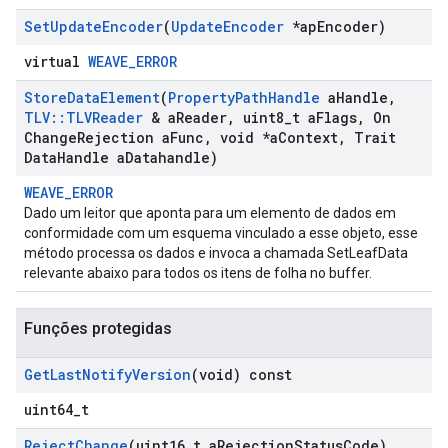
Set
Update
Encoder
(
Update
Encoder
*ap
Encoder)
virtual
WEAVE_ERROR
Store
Data
Element
(
Property
Path
Handle
a
Handle
,
TLV
::
TLVReader
& a
Reader
,
uint8
_
t a
Flags
,
On
Change
Rejection a
Func
,
void *a
Context
,
Trait
Data
Handle a
Datahandle)
WEAVE_ERROR
Dado um leitor que aponta para um elemento de dados em
conformidade com um esquema vinculado a esse objeto, esse
método processa os dados e invoca a chamada SetLeafData
relevante abaixo para todos os itens de folha no buffer.
Funções protegidas
Get
Last
Notify
Version
(void) const
uint64_t
Reject
Change
(uint16
_
t a
Rejection
Status
Code)