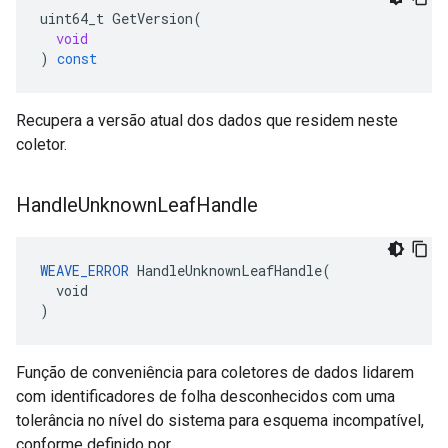
uint64_t
GetVersion
(
void
)
const
Recupera a versão atual dos dados que residem neste
coletor.
Handle
Unknown
Leaf
Handle
WEAVE_ERROR
 HandleUnknownLeafHandle(

  void

)
Função de conveniência para coletores de dados lidarem
com identificadores de folha desconhecidos com uma
tolerância no nível do sistema para esquema incompatível,
conforme definido por