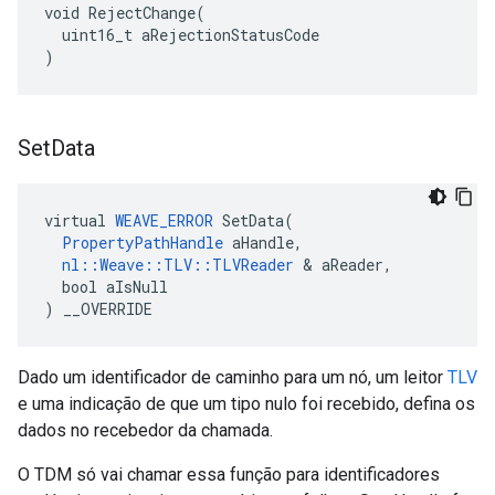
void RejectChange(

  uint16_t aRejectionStatusCode

)
Set
Data
virtual 
WEAVE_ERROR
 SetData(

PropertyPathHandle
 aHandle,

nl::Weave::TLV::TLVReader
 & aReader,

  bool aIsNull

) __OVERRIDE
Dado um identificador de caminho para um nó, um leitor
TLV
e uma indicação de que um tipo nulo foi recebido, defina os
dados no recebedor da chamada.
O TDM só vai chamar essa função para identificadores