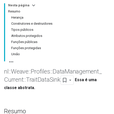
Nesta página
Resumo
Herança
Construtores e destruidores
Tipos públicos
Atributos protegidos
Funções públicas
Funções protegidas
União
nl
::
Weave
::
Profiles
::
Data
Management
_
Current
::
Trait
Data
Sink
Essa é uma
classe abstrata.
Resumo