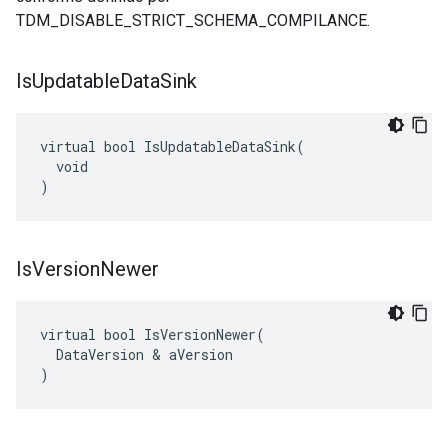
TDM_DISABLE_STRICT_SCHEMA_COMPILANCE.
Is
Updatable
Data
Sink
virtual bool IsUpdatableDataSink(

  void

)
Is
Version
Newer
virtual bool IsVersionNewer(

  DataVersion & aVersion

)