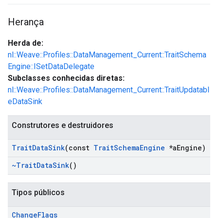
Herança
Herda de:
nl::Weave::Profiles::DataManagement_Current::TraitSchema
Engine::ISetDataDelegate
Subclasses conhecidas diretas:
nl::Weave::Profiles::DataManagement_Current::TraitUpdatabl
eDataSink
Construtores e destruidores
Trait
Data
Sink
(const
Trait
Schema
Engine
*a
Engine)
~Trait
Data
Sink
()
Tipos públicos
Change
Flags