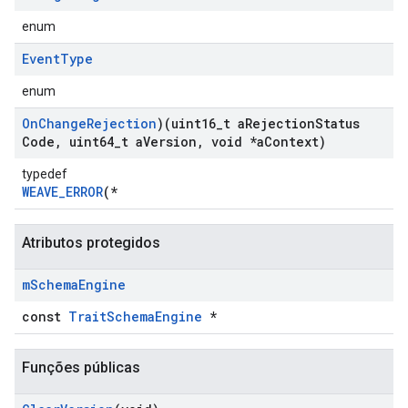
enum
Event
Type
enum
On
Change
Rejection
)(uint16
_
t a
Rejection
Status
Code
,
uint64
_
t a
Version
,
void *a
Context)
typedef
WEAVE_ERROR
(*
Atributos protegidos
Id
m
Schema
Engine
const
TraitSchemaEngine
*
Funções públicas