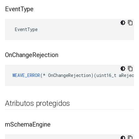
Event
Type
 EventType
On
Change
Rejection
WEAVE_ERROR
(* OnChangeRejection)(uint16_t aRejecti
Atributos protegidos
m
Schema
Engine