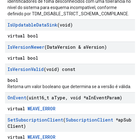
identificadores de folha desconhecidos com uma tolerância no
nível do sistema para esquema incompatível, conforme
definido por TDM_DISABLE_STRICT_SCHEMA_COMPILANCE.
Is
Updatable
Data
Sink
(void)
virtual bool
Is
Version
Newer
(Data
Version & a
Version)
virtual bool
Is
Version
Valid
(void) const
bool
Retorna um valor booleano que determina se a versão é válida.
On
Event
(uint16
_
t a
Type
,
void *a
In
Event
Param)
virtual
WEAVE_ERROR
Set
Subscription
Client
(
Subscription
Client
*ap
Sub
Client)
virtual
WEAVE_ERROR