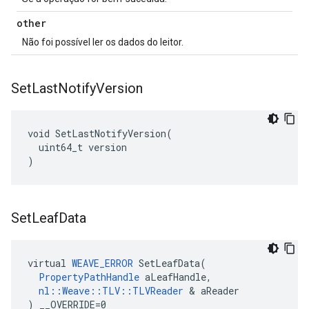
other
Não foi possível ler os dados do leitor.
Set
Last
Notify
Version
void SetLastNotifyVersion(

  uint64_t version

)
Set
Leaf
Data
virtual 
WEAVE_ERROR
 SetLeafData(

PropertyPathHandle
 aLeafHandle,

nl::Weave::TLV::TLVReader
 & aReader

) __OVERRIDE=0