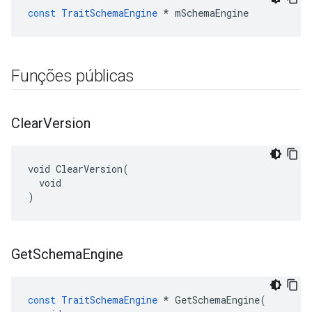
const
TraitSchemaEngine
*
mSchemaEngine
Funções públicas
Clear
Version
void ClearVersion(

  void

)
Get
Schema
Engine
const
TraitSchemaEngine
*
GetSchemaEngine
(