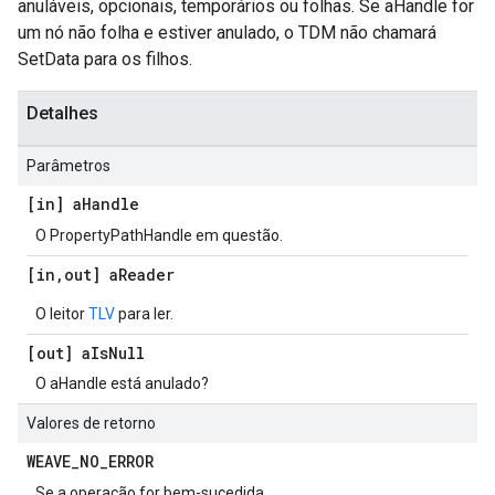
anuláveis, opcionais, temporários ou folhas. Se aHandle for
um nó não folha e estiver anulado, o TDM não chamará
SetData para os filhos.
Detalhes
Parâmetros
[in] a
Handle
O PropertyPathHandle em questão.
[in
,
out] a
Reader
O leitor
TLV
para ler.
[out] a
Is
Null
O aHandle está anulado?
Valores de retorno
WEAVE
_
NO
_
ERROR
Se a operação for bem-sucedida.