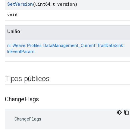
Set
Version
(uint64
_
t version)
void
União
nl::
Weave::
Profiles::
DataManagement_Current::
TraitDataSink::
InEventParam
Tipos públicos
Change
Flags
 ChangeFlags