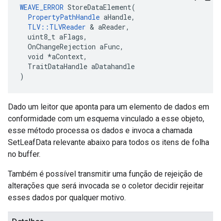
WEAVE_ERROR
 StoreDataElement(

PropertyPathHandle
 aHandle,

TLV::TLVReader
 & aReader,

  uint8_t aFlags,

  OnChangeRejection aFunc,

  void *aContext,

  TraitDataHandle aDatahandle

)
Dado um leitor que aponta para um elemento de dados em
conformidade com um esquema vinculado a esse objeto,
esse método processa os dados e invoca a chamada
SetLeafData relevante abaixo para todos os itens de folha
no buffer.
Também é possível transmitir uma função de rejeição de
alterações que será invocada se o coletor decidir rejeitar
esses dados por qualquer motivo.