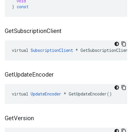
void
)
const
Get
Subscription
Client
virtual 
SubscriptionClient
 * GetSubscriptionClient
Get
Update
Encoder
virtual 
UpdateEncoder
 * GetUpdateEncoder()
Get
Version