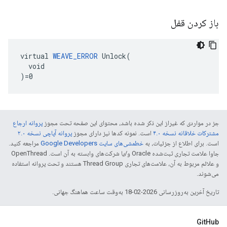
باز کردن قفل
virtual 
WEAVE_ERROR
 Unlock(

  void

)=0
جز در مواردی که غیراز این ذکر شده باشد، محتوای این صفحه تحت مجوز
پروانه ارجاع
مشترکات خلاقانه نسخه ۴.۰
است. نمونه کدها نیز دارای مجوز
پروانه آپاچی نسخه ۲.۰
است. برای اطلاع از جزئیات، به
خطمشی‌های سایت Google Developers‏
مراجعه کنید.
جاوا علامت تجاری ثبت‌شده Oracle و/یا شرکت‌های وابسته به آن است. ‫OpenThread
و علائم مربوط به آن، علامت‌های تجاری Thread Group هستند و تحت پروانه استفاده
می‌شوند.
تاریخ آخرین به‌روزرسانی 2026-02-18 به‌وقت ساعت هماهنگ جهانی.
GitHub