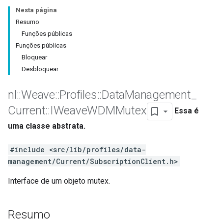
Nesta página
Resumo
Funções públicas
Funções públicas
Bloquear
Desbloquear
nl
::
Weave
::
Profiles
::
Data
Management
_
Current
::
IWeave
WDMMutex
Essa é
uma classe abstrata.
#include <src/lib/profiles/data-
management/Current/SubscriptionClient.h>
Interface de um objeto mutex.
Resumo