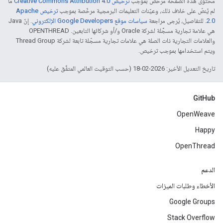
محتوى هذه الصفحة مرخّص بموجب
ترخيص Creative Commons Attribution 4.0‏
ما
لم يُنصّ على خلاف ذلك، وعيّنات التعليمات البرمجية مرخّصة بموجب
ترخيص Apache
2.0‏
. للتفاصيل، يُرجى مراجعة
سياسات موقع Google Developers الإلكتروني
. إنّ Java
هي علامة تجارية مسجَّلة لشركة Oracle و/أو شركائها التابعين. ‫OPENTHREAD
والعلامات التجارية ذات الصلة هي علامات تجارية مسجّلة تابعة لشركة Thread Group
ويتم استخدامها بموجب ترخيص.
تاريخ التعديل الأخير: 2026-02-18 (حسب التوقيت العالمي المتفَّق عليه)
GitHub
OpenWeave
Happy
OpenThread
الدعم
الأخطاء وطلبات الميزات
Google Groups
Stack Overflow