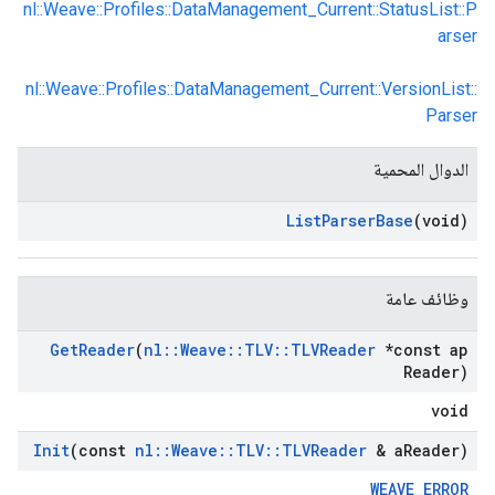
nl::Weave::Profiles::DataManagement_Current::StatusList::P
arser
nl::Weave::Profiles::DataManagement_Current::VersionList::
Parser
الدوال المحمية
List
Parser
Base
(void)
وظائف عامة
Get
Reader
(
nl
::
Weave
::
TLV
::
TLVReader
*const ap
Reader)
void
Init
(const
nl
::
Weave
::
TLV
::
TLVReader
& a
Reader)
WEAVE_ERROR