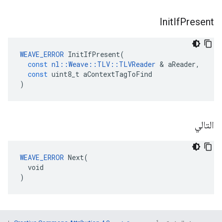
Init
If
Present
WEAVE_ERROR
InitIfPresent
(
const
nl
::
Weave
::
TLV
::
TLVReader
&
aReader
,
const
uint8_t
aContextTagToFind
)
التالي
WEAVE_ERROR
 Next(

  void

)