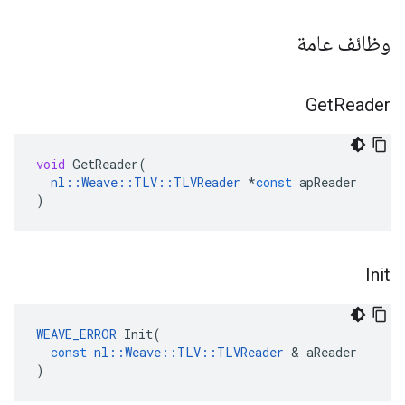
وظائف عامة
Get
Reader
void
GetReader
(
nl
::
Weave
::
TLV
::
TLVReader
*
const
apReader
)
Init
WEAVE_ERROR
Init
(
const
nl
::
Weave
::
TLV
::
TLVReader
&
aReader
)