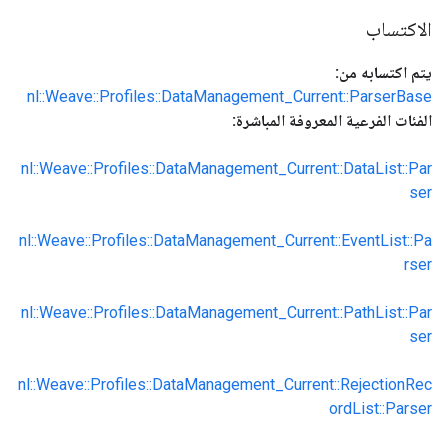
الاكتساب
يتم اكتسابه من:
nl::Weave::Profiles::DataManagement_Current::ParserBase
الفئات الفرعية المعروفة المباشرة:
nl::Weave::Profiles::DataManagement_Current::DataList::Par
ser
nl::Weave::Profiles::DataManagement_Current::EventList::Pa
rser
nl::Weave::Profiles::DataManagement_Current::PathList::Par
ser
nl::Weave::Profiles::DataManagement_Current::RejectionRec
ordList::Parser