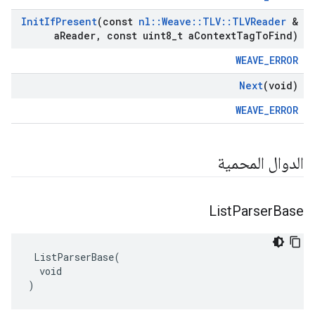
Init
If
Present
(const
nl
::
Weave
::
TLV
::
TLVReader
&
a
Reader
,
const uint8
_
t a
Context
Tag
To
Find)
WEAVE_ERROR
Next
(void)
WEAVE_ERROR
الدوال المحمية
List
Parser
Base
 ListParserBase(

  void

)