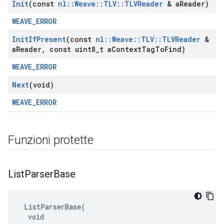
Init
(const
nl
::
Weave
::
TLV
::
TLVReader
& a
Reader)
WEAVE_ERROR
Init
If
Present
(const
nl
::
Weave
::
TLV
::
TLVReader
&
a
Reader
,
const uint8
_
t a
Context
Tag
To
Find)
WEAVE_ERROR
Next
(void)
WEAVE_ERROR
Funzioni protette
List
Parser
Base
 ListParserBase(

  void
