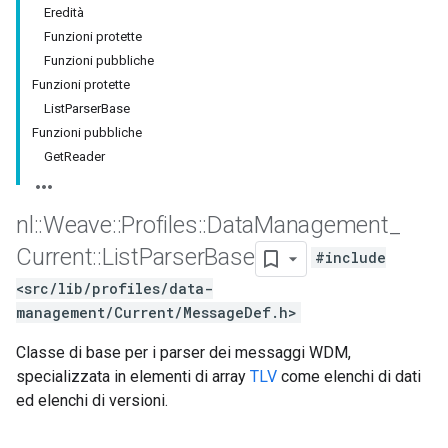
Eredità
Funzioni protette
Funzioni pubbliche
Funzioni protette
ListParserBase
Funzioni pubbliche
GetReader
nl
::
Weave
::
Profiles
::
Data
Management
_
Current
::
List
Parser
Base
#include
<src/lib/profiles/data-
management/Current/MessageDef.h>
Classe di base per i parser dei messaggi WDM,
specializzata in elementi di array
TLV
come elenchi di dati
ed elenchi di versioni.