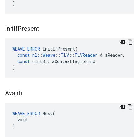
)
Init
If
Present
WEAVE_ERROR
InitIfPresent
(
const
nl
::
Weave
::
TLV
::
TLVReader
&
aReader
,
const
uint8_t
aContextTagToFind
)
Avanti
WEAVE_ERROR
 Next(

  void

)