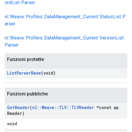
ordList::Parser
nl::Weave::Profiles::DataManagement_Current::StatusList::P
arser
nl::Weave::Profiles::DataManagement_Current::VersionList::
Parser
Funzioni protette
Id
List
Parser
Base
(void)
Funzioni pubbliche
Get
Reader
(
nl
::
Weave
::
TLV
::
TLVReader
*const ap
Reader)
void