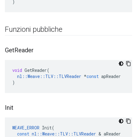
)
Funzioni pubbliche
Get
Reader
void
GetReader
(
nl
::
Weave
::
TLV
::
TLVReader
*
const
apReader
)
Init
WEAVE_ERROR
Init
(
const
nl
::
Weave
::
TLV
::
TLVReader
&
aReader