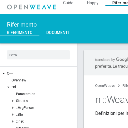
Guide
Happy
Riferim
Riferimento
RIFERIMENTO
DOCUMENTI
preferita. Le trad
C++
Overview
OpenWeave
Rif
::
nl
Panoramica
nl
::
Wea
Structs
::
Arg
Parser
Definizioni per 
::
Ble
::
Inet