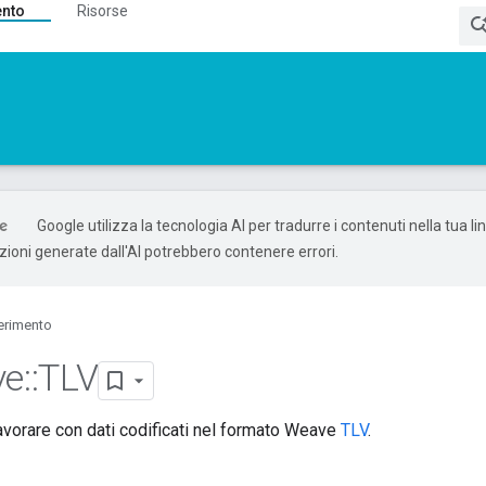
ento
Risorse
Google utilizza la tecnologia AI per tradurre i contenuti nella tua l
uzioni generate dall'AI potrebbero contenere errori.
erimento
ve
::
TLV
lavorare con dati codificati nel formato Weave
TLV
.