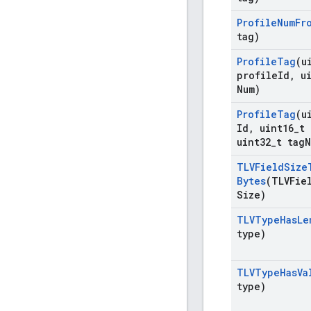
Profile
Num
Fr
tag)
Profile
Tag
(u
profile
Id
,
ui
Num)
Profile
Tag
(u
Id
,
uint16
_
t 
uint32
_
t tag
N
TLVField
Size
Bytes
(TLVFie
Size)
TLVType
Has
Le
type)
TLVType
Has
Va
type)