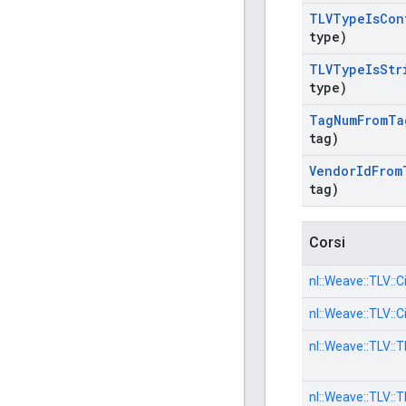
TLVType
Is
Con
type)
TLVType
Is
Str
type)
Tag
Num
From
Ta
tag)
Vendor
Id
From
tag)
Corsi
nl::
Weave::
TLV::
C
nl::
Weave::
TLV::
C
nl::
Weave::
TLV::
T
nl::
Weave::
TLV::
T