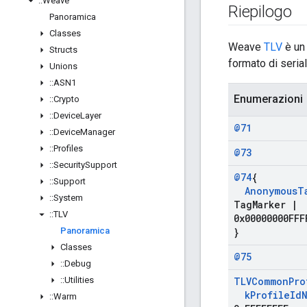
::
Weave
Riepilogo
Panoramica
Classes
Weave
TLV
è un 
Structs
formato di seri
Unions
::
ASN1
Enumerazioni
::
Crypto
::
Device
Layer
@71
::
Device
Manager
::
Profiles
@73
::
Security
Support
@74
{
::
Support
Anonymous
T
::
System
Tag
Marker
|
::
TLV
0x00000000FFF
Panoramica
}
Classes
@75
::
Debug
::
Utilities
TLVCommon
Pro
k
Profile
Id
::
Warm