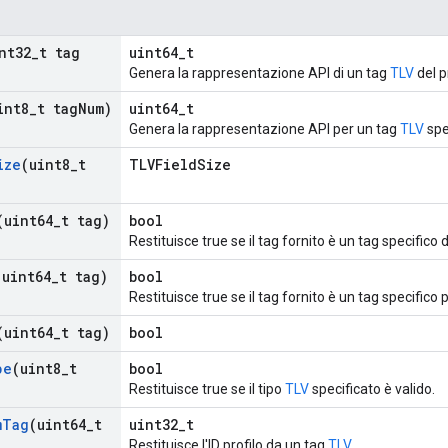
nt32
_
t tag
uint64_t
Genera la rappresentazione API di un tag
TLV
del p
int8
_
t tag
Num)
uint64_t
Genera la rappresentazione API per un tag
TLV
spe
ize
(uint8
_
t
TLVFieldSize
(uint64
_
t tag)
bool
Restituisce true se il tag fornito è un tag specifico 
(uint64
_
t tag)
bool
Restituisce true se il tag fornito è un tag specifico pe
(uint64
_
t tag)
bool
pe
(uint8
_
t
bool
Restituisce true se il tipo
TLV
specificato è valido.
m
Tag
(uint64
_
t
uint32_t
Restituisce l'ID profilo da un tag
TLV
.