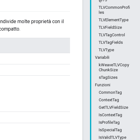
TLVCommonProfi
les
TLVElementType
ndivide molte proprietà con il
TLVFieldSize
compatto.
TLVTagControl
TLVTagFields
TLVType
Variabili
kWeaveTLVCopy
ChunkSize
sTagSizes
Funzioni
CommonTag
ContextTag
GetTLVFieldSize
IsContextTag
IsProfileTag
IsSpecialTag
IsValidTLVType