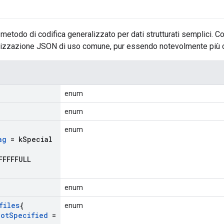
metodo di codifica generalizzato per dati strutturati semplici. Co
alizzazione JSON di uso comune, pur essendo notevolmente più 
enum
enum
enum
ag
= k
Special
FFFFFULL
enum
files
{
enum
Not
Specified
=