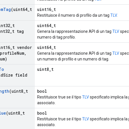
om
Tag
(uint64
_
t
uint16_t
Restituisce il numero di profilo da un tag
TLV
.
int32
_
t
uint64_t
nt32
_
t tag
Genera la rappresentazione API di un tag
TLV
speci
numero di tag profilo.
int16
_
t vendor
uint64_t
profile
Num
,
Genera la rappresentazione API di un tag
TLV
speci
um)
un numero di profilo e un numero di tag.
To
uint8_t
ld
Size field
ngth
(uint8
_
t
bool
Restituisce true se il tipo
TLV
specificato implica l
associato.
lue
(uint8
_
t
bool
Restituisce true se il tipo
TLV
specificato implica l
associato.