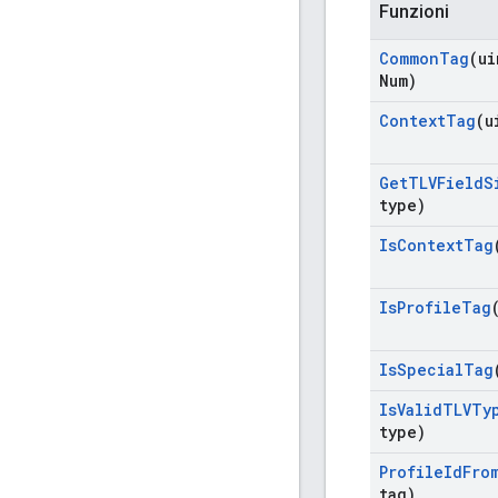
Funzioni
Common
Tag
(ui
Num)
Context
Tag
(u
Get
TLVField
S
type)
Is
Context
Tag
Is
Profile
Tag
Is
Special
Tag
Is
Valid
TLVTy
type)
Profile
Id
Fro
tag)