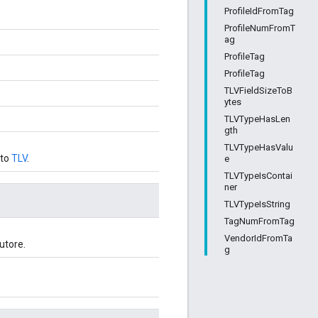
ProfileIdFromTag
ProfileNumFromT
ag
ProfileTag
ProfileTag
TLVFieldSizeToB
ytes
TLVTypeHasLen
gth
TLVTypeHasValu
nto
TLV
.
e
TLVTypeIsContai
ner
TLVTypeIsString
TagNumFromTag
VendorIdFromTa
utore.
g