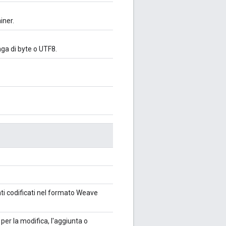
iner.
nga di byte o UTF8.
ati codificati nel formato Weave
 per la modifica, l'aggiunta o