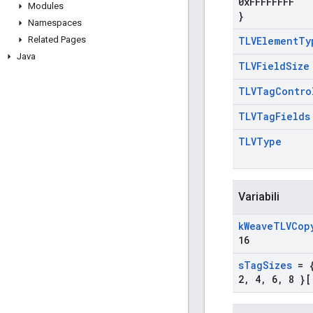
0x
FFFFFFFF
Modules
}
Namespaces
Related Pages
TLVElement
Ty
Java
TLVField
Size
TLVTag
Contro
TLVTag
Fields
TLVType
Variabili
k
Weave
TLVCop
16
s
Tag
Sizes
= {
2
,
4
,
6
,
8 }[