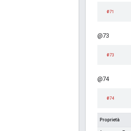
@71
@73
@73
@74
@74
Proprietà