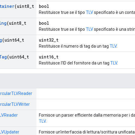
tainer
(uint8
_
t
bool
Restituisce true se il tipo
TLV
specificato è un conta
ing
(uint8
_
t
bool
Restituisce true se il tipo
TLV
specificato è una stri
g
(uint64
_
t
uint32_t
Restituisce il numero di tag da un tag
TLV
.
Tag
(uint64
_
t
uint16_t
Restituisce l'ID del fornitore da un tag
TLV
.
ircularTLVReader
ircularTLVWriter
LVReader
Fornisce un parser efficiente dalla memoria per i d
TLV
.
LVUpdater
Fornisce un'interfaccia di lettura/scrittura unificata