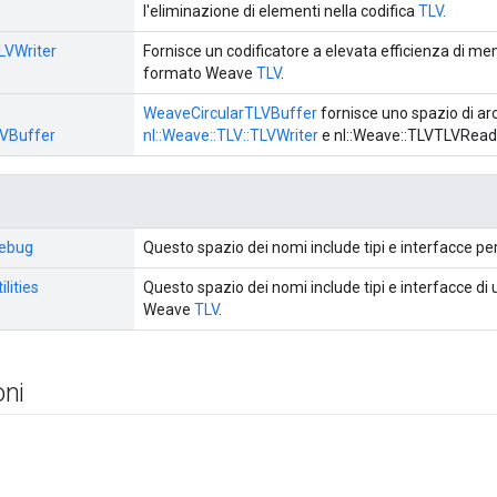
l'eliminazione di elementi nella codifica
TLV
.
LVWriter
Fornisce un codificatore a elevata efficienza di memo
formato Weave
TLV
.
WeaveCircularTLVBuffer
fornisce uno spazio di arc
LVBuffer
nl::Weave::TLV::TLVWriter
e nl::Weave::TLVTLVRead
i
ebug
Questo spazio dei nomi include tipi e interfacce per
ilities
Questo spazio dei nomi include tipi e interfacce di uti
Weave
TLV
.
ni