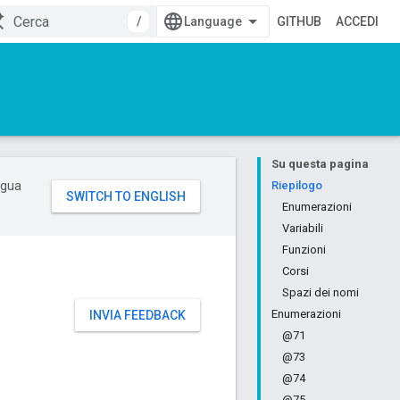
/
GITHUB
ACCEDI
Su questa pagina
ingua
Riepilogo
Enumerazioni
Variabili
Funzioni
Corsi
Spazi dei nomi
Enumerazioni
INVIA FEEDBACK
@71
@73
@74
@75