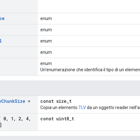
pe
enum
enum
l
enum
enum
enum
Un'enumerazione che identifica il tipo di un eleme
y
Chunk
Size
=
const size_t
Copia un elemento
TLV
da un oggetto reader nell'a
 0
,
1
,
2
,
4
,
const uint8_t
]