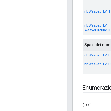
nl::
Weave::
TLV::
T
nl::
Weave::
TLV::
WeaveCircularT
Spazi dei nom
nl::
Weave::
TLV::
D
nl::
Weave::
TLV::
Ut
Enumerazio
@71