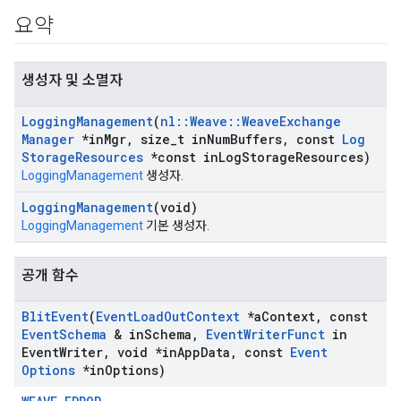
요약
생성자 및 소멸자
Logging
Management
(
nl
::
Weave
::
Weave
Exchange
Manager
*in
Mgr
,
size
_
t in
Num
Buffers
,
const
Log
Storage
Resources
*const in
Log
Storage
Resources)
LoggingManagement
생성자.
Logging
Management
(void)
LoggingManagement
기본 생성자.
공개 함수
Blit
Event
(
Event
Load
Out
Context
*a
Context
,
const
Event
Schema
& in
Schema
,
Event
Writer
Funct
in
Event
Writer
,
void *in
App
Data
,
const
Event
Options
*in
Options)