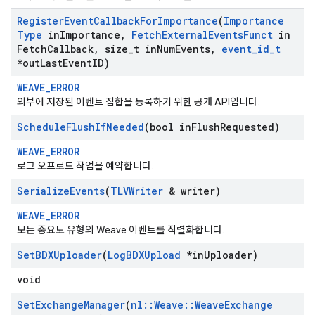
Register
Event
Callback
For
Importance
(
Importance
Type
in
Importance
,
Fetch
External
Events
Funct
in
Fetch
Callback
,
size
_
t in
Num
Events
,
event
_
id
_
t
*out
Last
Event
ID)
WEAVE_ERROR
외부에 저장된 이벤트 집합을 등록하기 위한 공개 API입니다.
Schedule
Flush
If
Needed
(bool in
Flush
Requested)
WEAVE_ERROR
로그 오프로드 작업을 예약합니다.
Serialize
Events
(
TLVWriter
& writer)
WEAVE_ERROR
모든 중요도 유형의 Weave 이벤트를 직렬화합니다.
Set
BDXUploader
(
Log
BDXUpload
*in
Uploader)
void
Set
Exchange
Manager
(
nl
::
Weave
::
Weave
Exchange