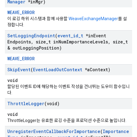
Manager
*in
Mgr)
WEAVE_ERROR
이 로깅 하위 시스템과 함께 사용할
WeaveExchangeManager
를 설
정합니다.
Set
Logging
Endpoint
(
event
_
id
_
t
*in
Event
Endpoints
,
size
_
t in
Num
Importance
Levels
,
size
_
t
& out
Logging
Position)
WEAVE_ERROR
Skip
Event
(
Event
Load
Out
Context
*a
Context)
void
할당된 이벤트 ID에 해당하는 이벤트 작성을 건너뛰는 도우미 함수입니
다.
Throttle
Logger
(void)
void
ThrottleLogger는 유효한 로깅 수준을 프로덕션 수준으로 높입니다.
Unregister
Event
Callback
For
Importance
(
Importance