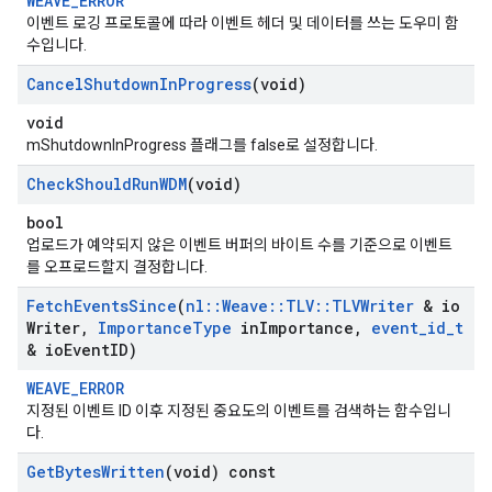
WEAVE_ERROR
이벤트 로깅 프로토콜에 따라 이벤트 헤더 및 데이터를 쓰는 도우미 함
수입니다.
Cancel
Shutdown
In
Progress
(void)
void
mShutdownInProgress 플래그를 false로 설정합니다.
Check
Should
Run
WDM
(void)
bool
업로드가 예약되지 않은 이벤트 버퍼의 바이트 수를 기준으로 이벤트
를 오프로드할지 결정합니다.
Id
Fetch
Events
Since
(
nl
::
Weave
::
TLV
::
TLVWriter
& io
Writer
,
Importance
Type
in
Importance
,
event
_
id
_
t
& io
Event
ID)
WEAVE_ERROR
지정된 이벤트 ID 이후 지정된 중요도의 이벤트를 검색하는 함수입니
다.
Get
Bytes
Written
(void) const