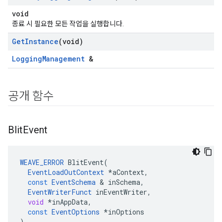
void
종료 시 필요한 모든 작업을 실행합니다.
Get
Instance
(void)
LoggingManagement
&
공개 함수
Blit
Event
WEAVE_ERROR
BlitEvent
(
EventLoadOutContext
*
aContext
,
const
EventSchema
&
inSchema
,
EventWriterFunct
inEventWriter
,
void
*
inAppData
,
const
EventOptions
*
inOptions
)