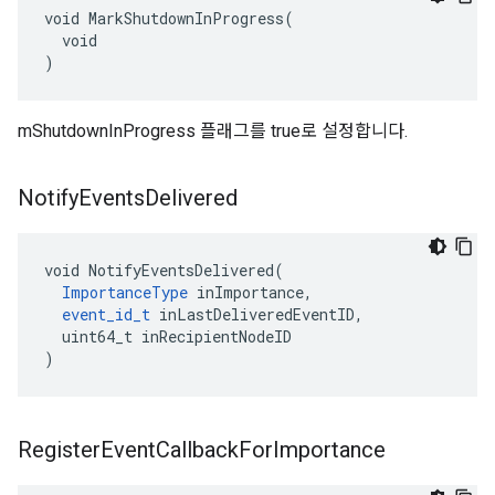
void MarkShutdownInProgress(

  void

)
mShutdownInProgress 플래그를 true로 설정합니다.
Notify
Events
Delivered
void NotifyEventsDelivered(

ImportanceType
 inImportance,

event_id_t
 inLastDeliveredEventID,

  uint64_t inRecipientNodeID

)
Register
Event
Callback
For
Importance