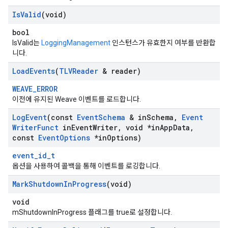
Is
Valid
(void)
bool
IsValid는
LoggingManagement
인스턴스가 유효한지 여부를 반환합
니다.
Load
Events
(
TLVReader
& reader)
WEAVE_ERROR
이전에 유지된 Weave 이벤트를 로드합니다.
Log
Event
(const
Event
Schema
& in
Schema
,
Event
Writer
Funct
in
Event
Writer
,
void *in
App
Data
,
const
Event
Options
*in
Options)
event_id_t
옵션을 사용하여 콜백을 통해 이벤트를 로깅합니다.
Mark
Shutdown
In
Progress
(void)
void
mShutdownInProgress 플래그를 true로 설정합니다.