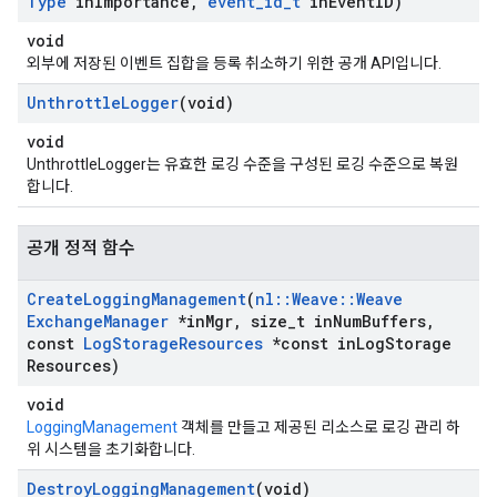
Type
in
Importance
,
event
_
id
_
t
in
Event
ID)
void
외부에 저장된 이벤트 집합을 등록 취소하기 위한 공개 API입니다.
Unthrottle
Logger
(void)
void
UnthrottleLogger는 유효한 로깅 수준을 구성된 로깅 수준으로 복원
합니다.
공개 정적 함수
Create
Logging
Management
(
nl
::
Weave
::
Weave
Exchange
Manager
*in
Mgr
,
size
_
t in
Num
Buffers
,
const
Log
Storage
Resources
*const in
Log
Storage
Resources)
void
LoggingManagement
객체를 만들고 제공된 리소스로 로깅 관리 하
위 시스템을 초기화합니다.
Destroy
Logging
Management
(void)