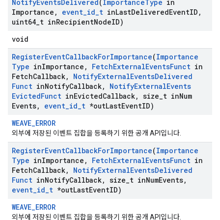
Notify
Events
Delivered
(
Importance
Type
in
Importance
,
event
_
id
_
t
in
Last
Delivered
Event
ID
,
uint64
_
t in
Recipient
Node
ID)
void
Register
Event
Callback
For
Importance
(
Importance
Type
in
Importance
,
Fetch
External
Events
Funct
in
Fetch
Callback
,
Notify
External
Events
Delivered
Funct
in
Notify
Callback
,
Notify
External
Events
Evicted
Funct
in
Evicted
Callback
,
size
_
t in
Num
Events
,
event
_
id
_
t
*out
Last
Event
ID)
WEAVE_ERROR
외부에 저장된 이벤트 집합을 등록하기 위한 공개 API입니다.
Register
Event
Callback
For
Importance
(
Importance
Type
in
Importance
,
Fetch
External
Events
Funct
in
Fetch
Callback
,
Notify
External
Events
Delivered
Funct
in
Notify
Callback
,
size
_
t in
Num
Events
,
event
_
id
_
t
*out
Last
Event
ID)
WEAVE_ERROR
외부에 저장된 이벤트 집합을 등록하기 위한 공개 API입니다.