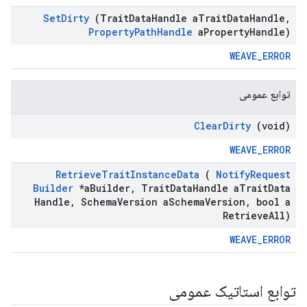
Set
Dirty
(Trait
Data
Handle a
Trait
Data
Handle
,
Property
Path
Handle
a
Property
Handle)
WEAVE_ERROR
توابع عمومی
Clear
Dirty
(void)
WEAVE_ERROR
Retrieve
Trait
Instance
Data
(
Notify
Request
Builder
*a
Builder
,
Trait
Data
Handle a
Trait
Data
Handle
,
Schema
Version a
Schema
Version
,
bool a
Retrieve
All)
WEAVE_ERROR
توابع استاتیک عمومی