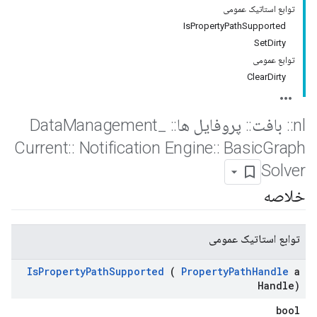
توابع استاتیک عمومی
IsPropertyPathSupported
SetDirty
توابع عمومی
ClearDirty
nl
::
بافت
::
پروفایل ها
::
Data
_
Management
Current
::
Notification Engine
::
Basic
Graph
Solver
خلاصه
توابع استاتیک عمومی
Is
Property
Path
Supported
(
Property
Path
Handle
a
Handle)
bool