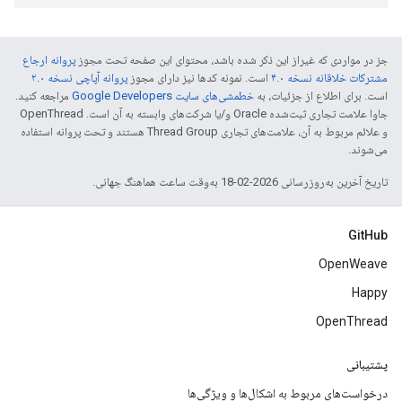
جز در مواردی که غیراز این ذکر شده باشد، محتوای این صفحه تحت مجوز
پروانه ارجاع
مشترکات خلاقانه نسخه ۴.۰
است. نمونه کدها نیز دارای مجوز
پروانه آپاچی نسخه ۲.۰
است. برای اطلاع از جزئیات، به
خطمشی‌های سایت Google Developers‏
مراجعه کنید.
جاوا علامت تجاری ثبت‌شده Oracle و/یا شرکت‌های وابسته به آن است. ‫OpenThread
و علائم مربوط به آن، علامت‌های تجاری Thread Group هستند و تحت پروانه استفاده
می‌شوند.
تاریخ آخرین به‌روزرسانی 2026-02-18 به‌وقت ساعت هماهنگ جهانی.
GitHub
OpenWeave
Happy
OpenThread
پشتیبانی
درخواست‌های مربوط به اشکال‌ها و ویژگی‌ها