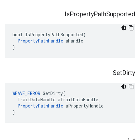
Is
Property
Path
Supported
bool IsPropertyPathSupported(

PropertyPathHandle
 aHandle

)
Set
Dirty
WEAVE_ERROR
 SetDirty(

  TraitDataHandle aTraitDataHandle,

PropertyPathHandle
 aPropertyHandle

)