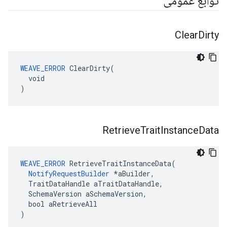
توابع عمومی
Clear
Dirty
WEAVE_ERROR
 ClearDirty(

  void

)
Retrieve
Trait
Instance
Data
WEAVE_ERROR
 RetrieveTraitInstanceData(

NotifyRequestBuilder
 *aBuilder,

  TraitDataHandle aTraitDataHandle,

  SchemaVersion aSchemaVersion,

  bool aRetrieveAll

)