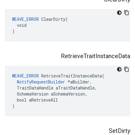
WEAVE_ERROR
 ClearDirty(

  void

)
Retrieve
Trait
Instance
Data
WEAVE_ERROR
 RetrieveTraitInstanceData(

NotifyRequestBuilder
 *aBuilder,

  TraitDataHandle aTraitDataHandle,

  SchemaVersion aSchemaVersion,

  bool aRetrieveAll

)
Set
Dirty