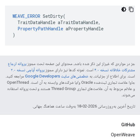
WEAVE_ERROR
 SetDirty(

  TraitDataHandle aTraitDataHandle,

PropertyPathHandle
 aPropertyHandle

)
جز در مواردی که غیراز این ذکر شده باشد، محتوای این صفحه تحت مجوز
پروانه ارجاع
مشترکات خلاقانه نسخه ۴.۰
است. نمونه کدها نیز دارای مجوز
پروانه آپاچی نسخه ۲.۰
است. برای اطلاع از جزئیات، به
خطمشی‌های سایت Google Developers‏
مراجعه کنید.
جاوا علامت تجاری ثبت‌شده Oracle و/یا شرکت‌های وابسته به آن است. ‫OpenThread
و علائم مربوط به آن، علامت‌های تجاری Thread Group هستند و تحت پروانه استفاده
می‌شوند.
تاریخ آخرین به‌روزرسانی 2026-02-18 به‌وقت ساعت هماهنگ جهانی.
GitHub
OpenWeave