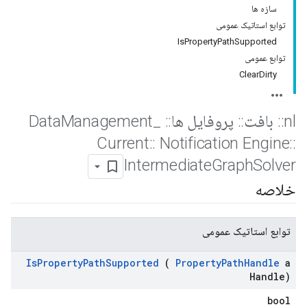
سازه ها
توابع استاتیک عمومی
IsPropertyPathSupported
توابع عمومی
ClearDirty
nl
::
بافت
::
پروفایل ها
::
Data
_
Management
Current
::
Notification Engine
::
Intermediate
Graph
Solver
خلاصه
توابع استاتیک عمومی
Is
Property
Path
Supported
(
Property
Path
Handle
a
Handle)
bool