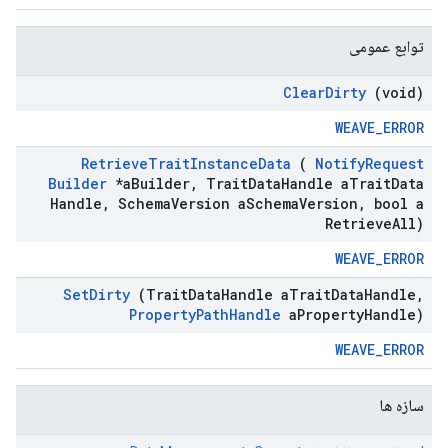
توابع عمومی
Clear
Dirty
(void)
WEAVE_ERROR
Retrieve
Trait
Instance
Data
(
Notify
Request
Builder
*a
Builder
,
Trait
Data
Handle a
Trait
Data
Handle
,
Schema
Version a
Schema
Version
,
bool a
Retrieve
All)
WEAVE_ERROR
Set
Dirty
(Trait
Data
Handle a
Trait
Data
Handle
,
Property
Path
Handle
a
Property
Handle)
WEAVE_ERROR
سازه ها