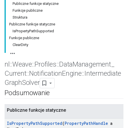
Publiczne funkcje statyczne
Funkcje publiczne
Struktura
Publiczne funkcje statyczne
IsPropertyPathSupported
Funkcje publiczne
ClearDirty
nl
::
Weave
::
Profiles
::
Data
Management
_
Current
::
Notification
Engine
::
Intermediate
Graph
Solver
Podsumowanie
Publiczne funkcje statyczne
Is
Property
Path
Supported
(
Property
Path
Handle
a