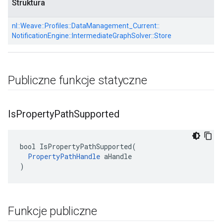
Struktura
nl::
Weave::
Profiles::
DataManagement_Current::
NotificationEngine::
IntermediateGraphSolver::
Store
Publiczne funkcje statyczne
Is
Property
Path
Supported
bool IsPropertyPathSupported(

PropertyPathHandle
 aHandle

)
Id
Funkcje publiczne