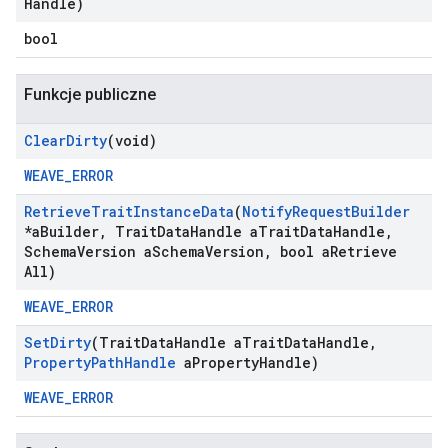
Handle)
bool
Funkcje publiczne
Clear
Dirty
(void)
WEAVE_ERROR
Retrieve
Trait
Instance
Data
(
Notify
Request
Builder
*a
Builder
,
Trait
Data
Handle a
Trait
Data
Handle
,
Schema
Version a
Schema
Version
,
bool a
Retrieve
All)
WEAVE_ERROR
Set
Dirty
(Trait
Data
Handle a
Trait
Data
Handle
,
Property
Path
Handle
a
Property
Handle)
WEAVE_ERROR