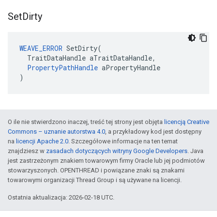
Set
Dirty
WEAVE_ERROR
 SetDirty(

  TraitDataHandle aTraitDataHandle,

PropertyPathHandle
 aPropertyHandle

)
O ile nie stwierdzono inaczej, treść tej strony jest objęta
licencją Creative
Commons – uznanie autorstwa 4.0
, a przykładowy kod jest dostępny
na
licencji Apache 2.0
. Szczegółowe informacje na ten temat
znajdziesz w
zasadach dotyczących witryny Google Developers
. Java
jest zastrzeżonym znakiem towarowym firmy Oracle lub jej podmiotów
stowarzyszonych. OPENTHREAD i powiązane znaki są znakami
towarowymi organizacji Thread Group i są używane na licencji.
Ostatnia aktualizacja: 2026-02-18 UTC.