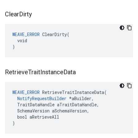
Clear
Dirty
WEAVE_ERROR
 ClearDirty(

  void

)
Retrieve
Trait
Instance
Data
WEAVE_ERROR
 RetrieveTraitInstanceData(

NotifyRequestBuilder
 *aBuilder,

  TraitDataHandle aTraitDataHandle,

  SchemaVersion aSchemaVersion,

  bool aRetrieveAll

)