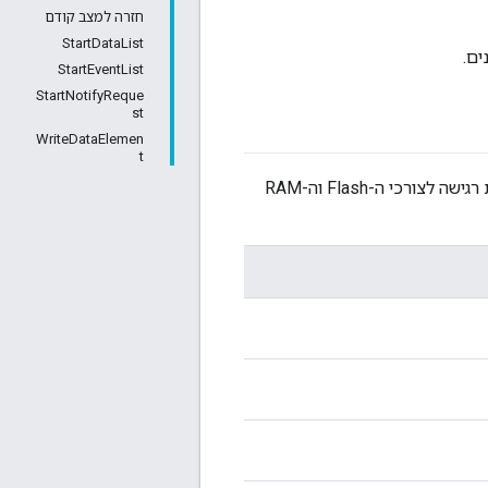
חזרה למצב קודם
StartDataList
ם.
StartEventList
StartNotifyReque
st
WriteDataElemen
t
שנועדה להיות רגישה לצורכי ה-Flash וה-RAM