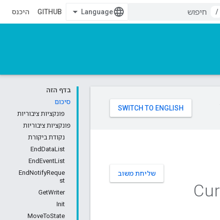
/
GITHUB
היכנס
בדף הזה
סיכום
פונקציות ציבוריות
פונקציות ציבוריות
נקודת ביקורת
EndDataList
EndEventList
EndNotifyReque
שליחת משוב
st
Cur
GetWriter
Init
MoveToState