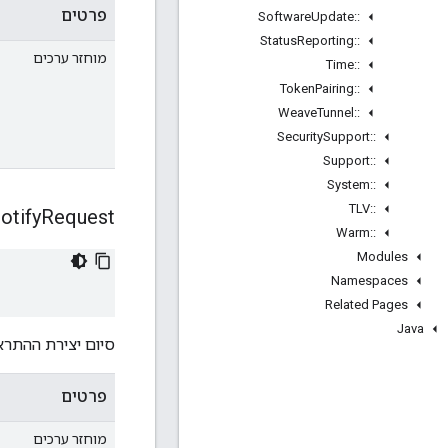
פרטים
Software
Update
::
Status
Reporting
::
מוחזר ערכים
Time
::
Token
Pairing
::
Weave
Tunnel
::
Security
Support
::
Support
::
System
::
TLV
::
otify
Request
Warm
::
Modules
Namespaces
Related Pages
Java
סיום יצירת ההתרא
פרטים
מוחזר ערכים