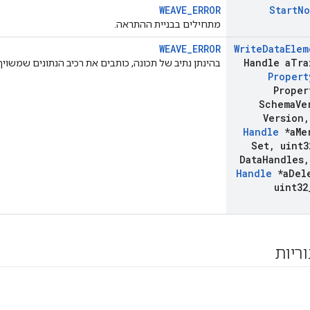
WEAVE_ERROR
Start
No
מתחילים בבניית ההתראה.
WEAVE_ERROR
Write
Data
Elem
Handle a
Tra
בהינתן נתיב של תכונה, כותבים את רכיב הנתונים שמשויך 
Propert
Proper
Schema
Ve
Version
,
Handle
*a
Me
Set
,
uint3
Data
Handles
,
Handle
*a
Del
uint32
וריות