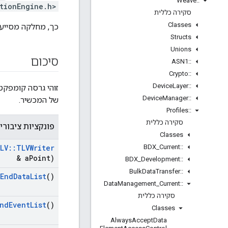
Weave
::
tionEngine.h>
סקירה כללית
Classes
כך, מחלקה מסייע
Structs
Unions
סיכום
ASN1
::
Crypto
::
Device
Layer
::
זוהי גרסה קומפקט
Device
Manager
::
של המכשיר.
Profiles
::
סקירה כללית
פונקציות ציבורי
Classes
BDX
_
Current
::
LV
::
TLVWriter
& a
Point)
BDX
_
Development
::
Bulk
Data
Transfer
::
End
Data
List
()
Data
Management
_
Current
::
סקירה כללית
nd
Event
List
()
Classes
Always
Accept
Data