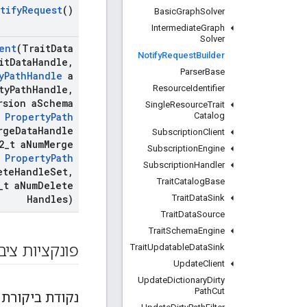
tify
Request
()
Basic
Graph
Solver
Intermediate
Graph
Solver
ent
(Trait
Data
Notify
Request
Builder
it
Data
Handle
,
Parser
Base
y
Path
Handle
a
Resource
Identifier
ty
Path
Handle
,
rsion a
Schema
Single
Resource
Trait
Catalog
Property
Path
rge
Data
Handle
Subscription
Client
2
_
t a
Num
Merge
Subscription
Engine
Property
Path
Subscription
Handler
ete
Handle
Set
,
Trait
Catalog
Base
_
t a
Num
Delete
Trait
Data
Sink
Handles)
Trait
Data
Source
Trait
Schema
Engine
פונקציות ציב
Trait
Updatable
Data
Sink
Update
Client
Update
Dictionary
Dirty
Path
Cut
נקודת ביקורת