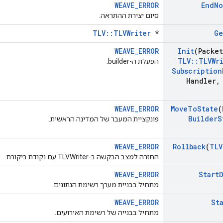
WEAVE_ERROR
End
No
סיום יצירת ההתראה.
TLV::TLVWriter
*
Ge
WEAVE_ERROR
Init
(Packet
TLV
::
TLVWr
הפעלת ה-builder.
Subscription
Handler
,
WEAVE_ERROR
Move
To
State
(
Builder
S
פונקציית המעבר של המדינה הראשית.
WEAVE_ERROR
Rollback
(
TLV
החזרה למצב הבקשה ב-TLVWriter עם נקודת ביקורת.
WEAVE_ERROR
Start
מתחיל בבניית מערך רשימת הנתונים.
WEAVE_ERROR
St
מתחיל בבנייה של רשימת האירועים.