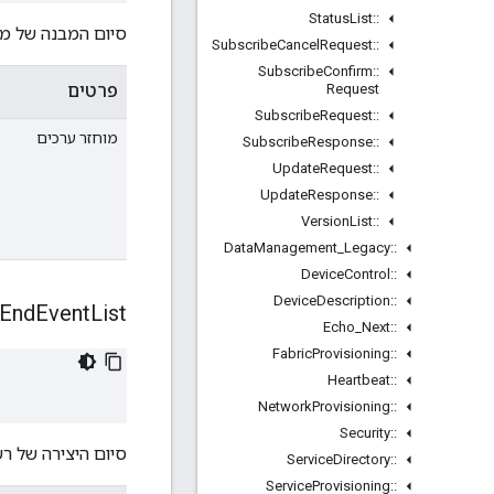
Status
List
::
סיום המבנה של מע
Subscribe
Cancel
Request
::
Subscribe
Confirm
::
Request
פרטים
Subscribe
Request
::
מוחזר ערכים
Subscribe
Response
::
Update
Request
::
Update
Response
::
Version
List
::
Data
Management
_
Legacy
::
Device
Control
::
Device
Description
::
End
Event
List
Echo
_
Next
::
Fabric
Provisioning
::
Heartbeat
::
Network
Provisioning
::
Security
::
סיום היצירה של רש
Service
Directory
::
Service
Provisioning
::