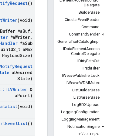
Element
Access
Control
tify
Request
()
Delegate
Builder
Base
Circular
Event
Reader
t
Writer
(void)
Command
Buffer *a
Buf
,
Command
Sender
iter
*a
Writer
,
Generic
Trait
Catalog
Impl
Handler
*a
Sub
IData
Element
Access
uint32
_
t a
Max
Control
Delegate
Payload
Size)
IDirty
Path
Cut
Notify
Request
IPath
Filter
tate
a
Desired
IWeave
Publisher
Lock
State)
IWeave
WDMMutex
::
TLVWriter
&
List
Builder
Base
a
Point)
List
Parser
Base
Log
BDXUpload
Data
List
(void)
Logging
Configuration
Logging
Management
art
Event
List
()
Notification
Engine
סקירה כללית