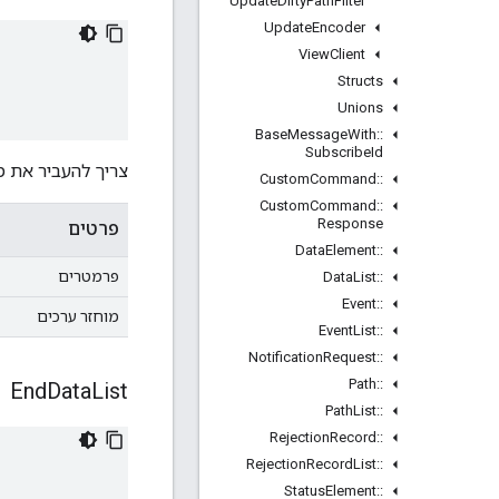
Update
Dirty
Path
Filter
Update
Encoder
View
Client
Structs
Unions
Base
Message
With
::
Subscribe
Id
צריך להעביר את מצב הב
Custom
Command
::
Custom
Command
::
Response
פרטים
Data
Element
::
פרמטרים
Data
List
::
Event
::
מוחזר ערכים
Event
List
::
Notification
Request
::
Path
::
End
Data
List
Path
List
::
Rejection
Record
::
Rejection
Record
List
::
Status
Element
::