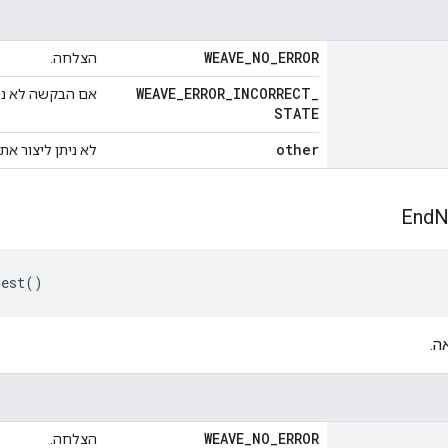
WEAVE
_
NO
_
ERROR
הצלחה.
WEAVE
_
ERROR
_
INCORRECT
_
אם הבקשה לא נמצאת 
STATE
other
לא ניתן ליצור את
End
N
uest()
ה.
WEAVE
_
NO
_
ERROR
הצלחה.