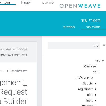
מדריכים
Happy
חומרי ע
חומרי עזר
חומרי עזר
מסמכים
בתרגומים כאלו עשויו
C++
Overview
OpenWeave
חומר
nl
::
סקירה כללית
gement
_
Structs
Request
Arg
Parser
::
Ble
::
Builder
Inet
::