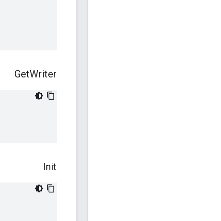
Get
Writer
Init