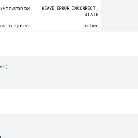
WEAVE
_
ERROR
_
INCORRECT
_
אם הבקשה לא נמ
STATE
other
לא ניתן ליצור את
er(

r
,