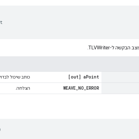
t

קשה ל-TLVWriter.
[out] a
Point
כותב שיכול לבדו
WEAVE
_
NO
_
ERROR
הצלחה.
)