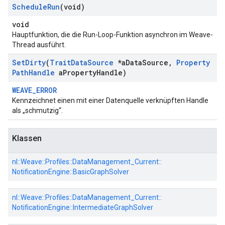
Schedule
Run
(void)
void
Hauptfunktion, die die Run-Loop-Funktion asynchron im Weave-
Thread ausführt.
Set
Dirty
(
Trait
Data
Source
*a
Data
Source
,
Property
Path
Handle
a
Property
Handle)
WEAVE_ERROR
Kennzeichnet einen mit einer Datenquelle verknüpften Handle
als „schmutzig“.
Klassen
nl::
Weave::
Profiles::
DataManagement_Current::
Id
NotificationEngine::
BasicGraphSolver
nl::
Weave::
Profiles::
DataManagement_Current::
NotificationEngine::
IntermediateGraphSolver