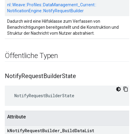
nl::
Weave::
Profiles::
DataManagement_Current::
NotificationEngine::
NotifyRequestBuilder
Dadurch wird eine Hilfsklasse zum Verfassen von
Benachrichtigungen bereitgestellt und die Konstruktion und
Struktur der Nachricht vom Nutzer abstrahiert.
Öffentliche Typen
Notify
Request
Builder
State
 NotifyRequestBuilderState
Attribute
k
Notify
Request
Builder
_
Build
Data
List