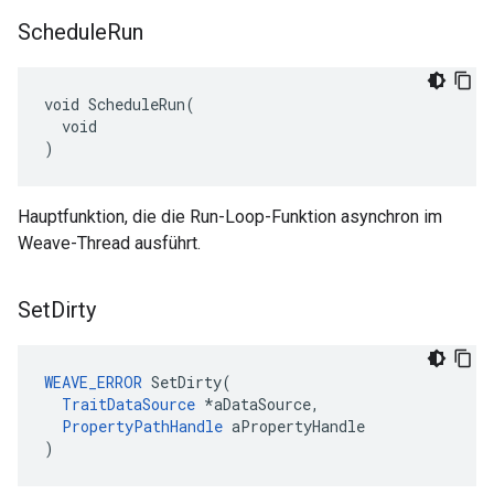
Schedule
Run
void ScheduleRun(

  void

)
Hauptfunktion, die die Run-Loop-Funktion asynchron im
Weave-Thread ausführt.
Set
Dirty
WEAVE_ERROR
 SetDirty(

TraitDataSource
 *aDataSource,

PropertyPathHandle
 aPropertyHandle

)