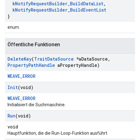
k
Notify
Request
Builder
_
Build
Data
List
,
k
Notify
Request
Builder
_
Build
Event
List
}
enum
Öffentliche Funktionen
Delete
Key
(
Trait
Data
Source
*a
Data
Source
,
Property
Path
Handle
a
Property
Handle)
WEAVE_ERROR
Init
(void)
WEAVE_ERROR
Initialisiert die Suchmaschine.
Run
(void)
void
Hauptfunktion, die die Run-Loop-Funktion ausführt.