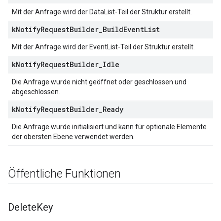
Mit der Anfrage wird der DataList-Teil der Struktur erstellt.
k
Notify
Request
Builder
_
Build
Event
List
Mit der Anfrage wird der EventList-Teil der Struktur erstellt.
k
Notify
Request
Builder
_
Idle
Die Anfrage wurde nicht geöffnet oder geschlossen und
abgeschlossen.
k
Notify
Request
Builder
_
Ready
Die Anfrage wurde initialisiert und kann für optionale Elemente
der obersten Ebene verwendet werden.
Öffentliche Funktionen
Delete
Key