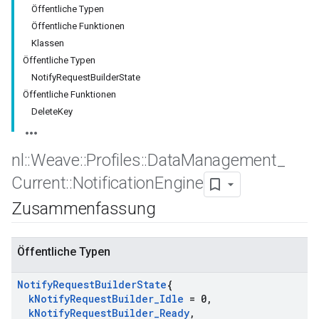
Öffentliche Typen
Öffentliche Funktionen
Klassen
Öffentliche Typen
NotifyRequestBuilderState
Öffentliche Funktionen
DeleteKey
nl
::
Weave
::
Profiles
::
Data
Management
_
Current
::
Notification
Engine
Zusammenfassung
Öffentliche Typen
Notify
Request
Builder
State
{
k
Notify
Request
Builder
_
Idle
= 0
,
k
Notify
Request
Builder
_
Ready
,