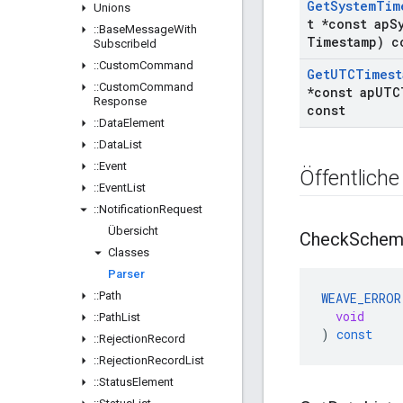
Get
System
Tim
Unions
t *const ap
S
::
Base
Message
With
Timestamp) c
Subscribe
Id
::
Custom
Command
Get
UTCTimest
::
Custom
Command
*const ap
UTC
Response
const
::
Data
Element
::
Data
List
::
Event
Öffentliche
::
Event
List
::
Notification
Request
Übersicht
Check
Schem
Classes
Parser
::
Path
WEAVE_ERROR
void
::
Path
List
)
const
::
Rejection
Record
::
Rejection
Record
List
::
Status
Element