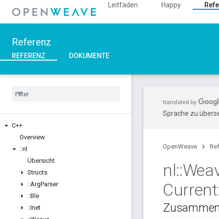
Leitfäden
Happy
Refe
Referenz
REFERENZ
DOKUMENTE
Sprache zu überse
C++
Overview
OpenWeave
Re
::
nl
Übersicht
nl
::
Wea
Structs
Current
::
Arg
Parser
::
Ble
Zusammen
::
Inet