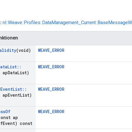
n:
nl::Weave::Profiles::DataManagement_Current::BaseMessageWi
nktionen
alidity
(void)
WEAVE_ERROR
Data
List
::
WEAVE_ERROR
 ap
Data
List)
(
Event
List
::
WEAVE_ERROR
 ap
Event
List)
oss
Of
WEAVE_ERROR
const ap
Of
Event) const