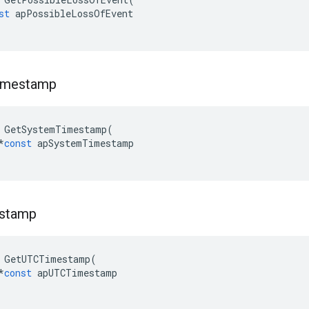
st
apPossibleLossOfEvent
imestamp
GetSystemTimestamp
(
*
const
apSystemTimestamp
stamp
GetUTCTimestamp
(
*
const
apUTCTimestamp