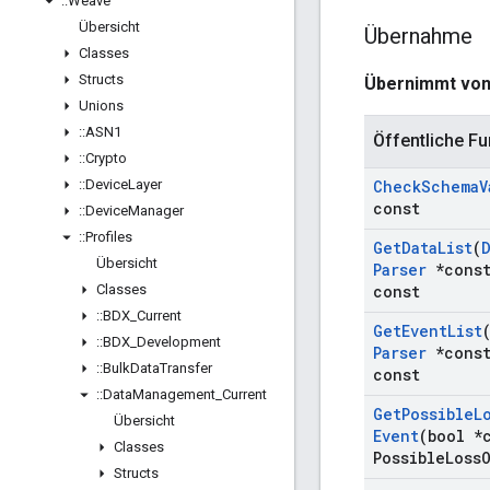
::
Weave
Übersicht
Übernahme
Classes
Structs
Übernimmt vo
Unions
::
ASN1
Öffentliche Fu
::
Crypto
::
Device
Layer
Check
Schema
V
const
::
Device
Manager
::
Profiles
Get
Data
List
(
Übersicht
Parser
*const
Classes
const
::
BDX
_
Current
Get
Event
List
::
BDX
_
Development
Parser
*const
::
Bulk
Data
Transfer
const
::
Data
Management
_
Current
Get
Possible
L
Übersicht
Event
(bool *
Classes
Possible
Loss
Structs