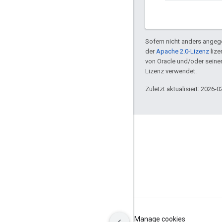
Sofern nicht anders angege
der
Apache 2.0-Lizenz
lize
von Oracle und/oder sein
Lizenz verwendet.
Zuletzt aktualisiert: 2026-0
GitHub
OpenWeave
Happy
OpenThread
Nutzungsbedingungen
Datenschutz
Manage cookies