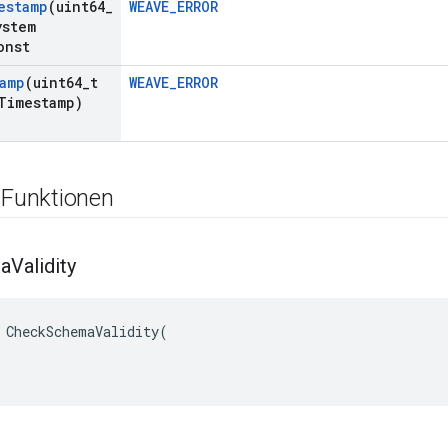
estamp
(uint64
_
WEAVE_ERROR
ystem
onst
amp
(uint64
_
t
WEAVE_ERROR
Timestamp)
 Funktionen
a
Validity
CheckSchemaValidity
(