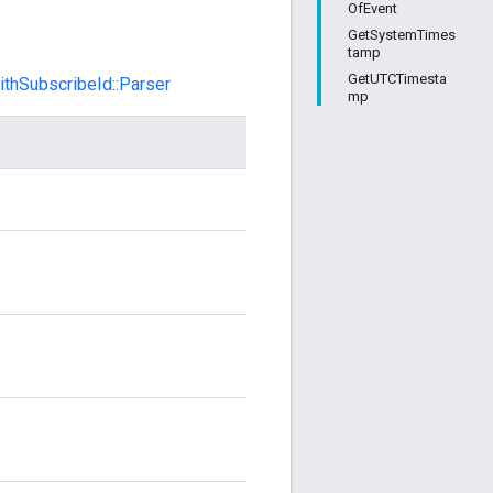
OfEvent
GetSystemTimes
tamp
GetUTCTimesta
thSubscribeId::Parser
mp