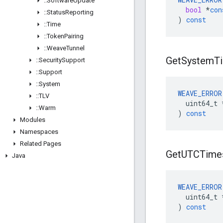
::
Software
Update
bool
*
con
::
Status
Reporting
)
const
::
Time
::
Token
Pairing
::
Weave
Tunnel
Get
System
T
::
Security
Support
::
Support
::
System
WEAVE_ERROR
::
TLV
uint64_t
::
Warm
)
const
Modules
Namespaces
Related Pages
Get
UTCTime
Java
WEAVE_ERROR
uint64_t
)
const