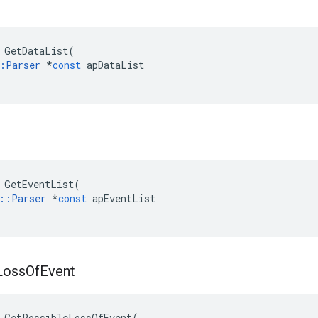
GetDataList
(
:
Parser
*
const
apDataList
GetEventList
(
::
Parser
*
const
apEventList
Loss
Of
Event
GetPossibleLossOfEvent
(