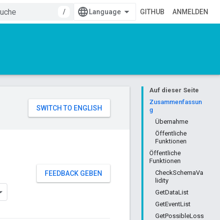
/
GITHUB
ANMELDEN
Auf dieser Seite
Zusammenfassun
g
Übernahme
Öffentliche
Funktionen
Öffentliche
Funktionen
CheckSchemaVa
FEEDBACK GEBEN
lidity
GetDataList
GetEventList
GetPossibleLoss