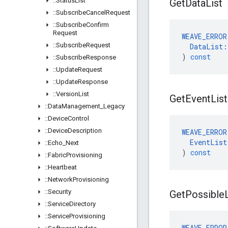
::
Status
List
Get
Data
List
::
Subscribe
Cancel
Request
::
Subscribe
Confirm
Request
WEAVE_ERROR
::
Subscribe
Request
DataList
:
)
const
::
Subscribe
Response
::
Update
Request
::
Update
Response
::
Version
List
Get
Event
List
::
Data
Management
_
Legacy
::
Device
Control
::
Device
Description
WEAVE_ERROR
EventList
::
Echo
_
Next
)
const
::
Fabric
Provisioning
::
Heartbeat
::
Network
Provisioning
::
Security
Get
Possible
::
Service
Directory
::
Service
Provisioning
WEAVE_ERROR