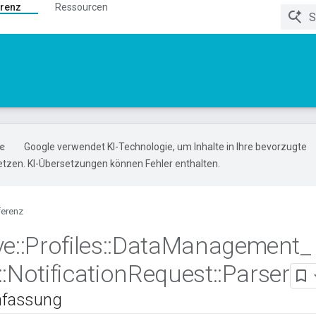
renz
Ressourcen
Google verwendet KI-Technologie, um Inhalte in Ihre bevorzugte
tzen. KI-Übersetzungen können Fehler enthalten.
ferenz
ve
::
Profiles
::
Data
Management
_
::
Notification
Request
::
Parser
fassung