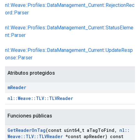
nl::Weave::Profiles::DataManagement_Current::RejectionRec
ord::Parser
nl::Weave::Profiles::DataManagement_Current::StatusEleme
nt::Parser
nl::Weave::Profiles::DataManagement_Current::UpdateResp
onse::Parser
Atributos protegidos
Id
m
Reader
nl::Weave::TLV::TLVReader
Funciones públicas
Get
Reader
On
Tag
(const uint64
_
t a
Tag
To
Find
,
nl
::
Weave
::
TLV
::
TLVReader
*const ap
Reader) const