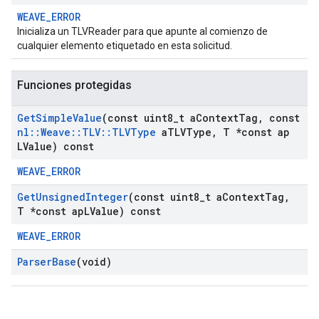
WEAVE_ERROR
Inicializa un TLVReader para que apunte al comienzo de
cualquier elemento etiquetado en esta solicitud.
Funciones protegidas
Get
Simple
Value
(const uint8
_
t a
Context
Tag
,
const
nl
::
Weave
::
TLV
::
TLVType
a
TLVType
,
T *const ap
LValue) const
WEAVE_ERROR
Get
Unsigned
Integer
(const uint8
_
t a
Context
Tag
,
T *const ap
LValue) const
WEAVE_ERROR
Parser
Base
(void)