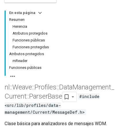
En esta página
Resumen
Herencia
Atributos protegidos
Funciones públicas
Funciones protegidas
Atributos protegidos
mReader
Funciones públicas
nl
::
Weave
::
Profiles
::
Data
Management
_
Current
::
Parser
Base
#include
<src/lib/profiles/data-
management/Current/MessageDef.h>
Clase básica para analizadores de mensajes WDM.