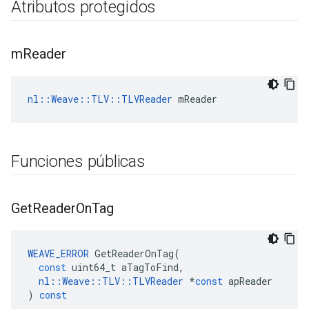
Atributos protegidos
m
Reader
nl::Weave::TLV::TLVReader
 mReader
Funciones públicas
Get
Reader
On
Tag
WEAVE_ERROR
GetReaderOnTag
(
const
uint64_t
aTagToFind
,
nl
::
Weave
::
TLV
::
TLVReader
*
const
apReader
)
const