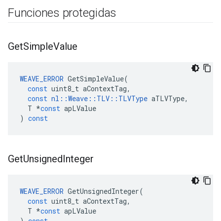
Funciones protegidas
Get
Simple
Value
WEAVE_ERROR
GetSimpleValue
(
const
uint8_t
aContextTag
,
const
nl
::
Weave
::
TLV
::
TLVType
aTLVType
,
T
*
const
apLValue
)
const
Get
Unsigned
Integer
WEAVE_ERROR
GetUnsignedInteger
(
const
uint8_t
aContextTag
,
T
*
const
apLValue
)
const