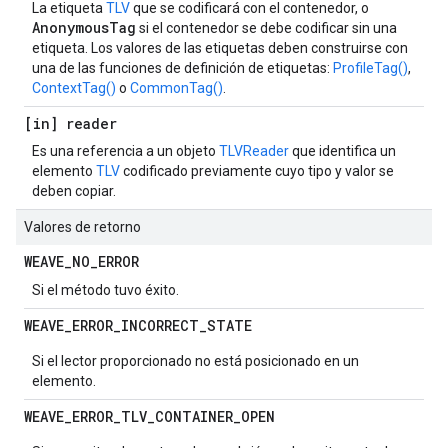
La etiqueta
TLV
que se codificará con el contenedor, o
AnonymousTag
si el contenedor se debe codificar sin una
etiqueta. Los valores de las etiquetas deben construirse con
una de las funciones de definición de etiquetas:
ProfileTag()
,
ContextTag()
o
CommonTag()
.
[in] reader
Es una referencia a un objeto
TLVReader
que identifica un
elemento
TLV
codificado previamente cuyo tipo y valor se
deben copiar.
Valores de retorno
WEAVE
_
NO
_
ERROR
Si el método tuvo éxito.
WEAVE
_
ERROR
_
INCORRECT
_
STATE
Si el lector proporcionado no está posicionado en un
elemento.
WEAVE
_
ERROR
_
TLV
_
CONTAINER
_
OPEN