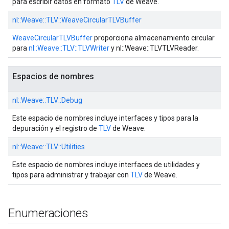
para escribir datos en formato
TLV
de Weave.
nl::
Weave::
TLV::
WeaveCircularTLVBuffer
WeaveCircularTLVBuffer
proporciona almacenamiento circular
para
nl::Weave::TLV::TLVWriter
y nl::Weave::TLVTLVReader.
Espacios de nombres
nl::
Weave::
TLV::
Debug
Este espacio de nombres incluye interfaces y tipos para la
depuración y el registro de
TLV
de Weave.
nl::
Weave::
TLV::
Utilities
Este espacio de nombres incluye interfaces de utilidades y
tipos para administrar y trabajar con
TLV
de Weave.
Enumeraciones