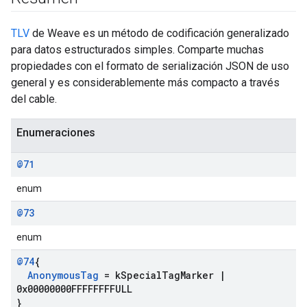
TLV
de Weave es un método de codificación generalizado
para datos estructurados simples. Comparte muchas
propiedades con el formato de serialización JSON de uso
general y es considerablemente más compacto a través
del cable.
Enumeraciones
@71
enum
@73
enum
@74
{
Anonymous
Tag
= k
Special
Tag
Marker
|
0x00000000FFFFFFFFULL
}