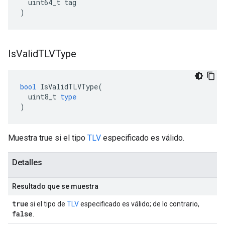
  uint64_t tag

)
Is
Valid
TLVType
bool
IsValidTLVType
(
uint8_t
type
)
Muestra true si el tipo
TLV
especificado es válido.
Detalles
Resultado que se muestra
true
si el tipo de
TLV
especificado es válido; de lo contrario,
false
.