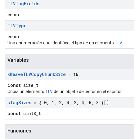
TLVTag
Fields
enum
TLVType
enum
Una enumeración que identifica el tipo de un elemento
TLV
.
Variables
k
Weave
TLVCopy
Chunk
Size
= 16
const size_t
Copia un elemento
TLV
de un objeto de lector en el escritor.
s
Tag
Sizes
= { 0
,
1
,
2
,
4
,
2
,
4
,
6
,
8 }[]
const uint8_t
Funciones