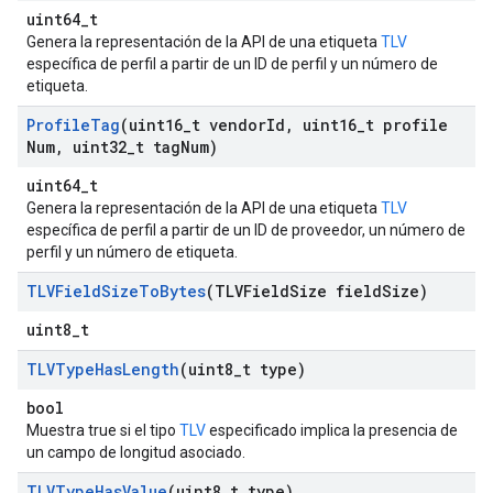
uint64_t
Genera la representación de la API de una etiqueta
TLV
específica de perfil a partir de un ID de perfil y un número de
etiqueta.
Profile
Tag
(uint16
_
t vendor
Id
,
uint16
_
t profile
Num
,
uint32
_
t tag
Num)
uint64_t
Genera la representación de la API de una etiqueta
TLV
específica de perfil a partir de un ID de proveedor, un número de
perfil y un número de etiqueta.
TLVField
Size
To
Bytes
(TLVField
Size field
Size)
uint8_t
TLVType
Has
Length
(uint8
_
t type)
bool
Muestra true si el tipo
TLV
especificado implica la presencia de
un campo de longitud asociado.
TLVType
Has
Value
(uint8
_
t type)