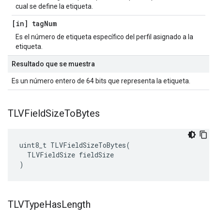
cual se define la etiqueta.
[in] tag
Num
Es el número de etiqueta específico del perfil asignado a la
etiqueta.
Resultado que se muestra
Es un número entero de 64 bits que representa la etiqueta.
TLVField
Size
To
Bytes
uint8_t TLVFieldSizeToBytes(

  TLVFieldSize fieldSize

)
TLVType
Has
Length