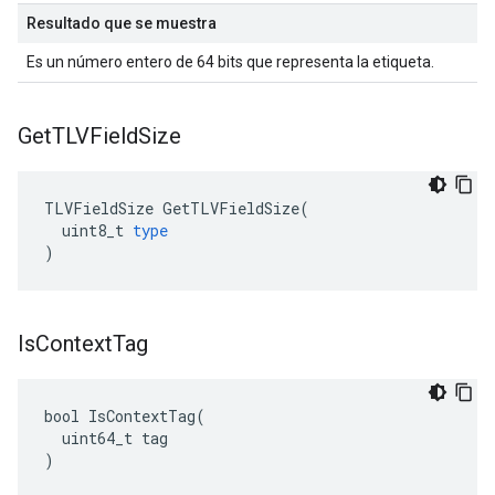
Resultado que se muestra
Es un número entero de 64 bits que representa la etiqueta.
Get
TLVField
Size
TLVFieldSize
GetTLVFieldSize
(
uint8_t
type
)
Is
Context
Tag
bool IsContextTag(

  uint64_t tag

)