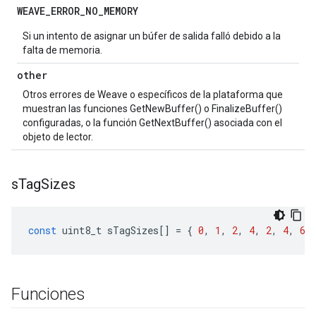
WEAVE
_
ERROR
_
NO
_
MEMORY
Si un intento de asignar un búfer de salida falló debido a la
falta de memoria.
other
Otros errores de Weave o específicos de la plataforma que
muestran las funciones GetNewBuffer() o FinalizeBuffer()
configuradas, o la función GetNextBuffer() asociada con el
objeto de lector.
s
Tag
Sizes
const
uint8_t
sTagSizes
[]
=
{
0
,
1
,
2
,
4
,
2
,
4
,
6
,
Funciones