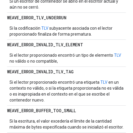
Si un escritor de contenedor se abrió en el escritor actual y
aún no se cerró.
WEAVE
_
ERROR
_
TLV
_
UNDERRUN
Si la codificación
TLV
subyacente asociada con el lector
proporcionado finaliza de forma prematura.
WEAVE
_
ERROR
_
INVALID
_
TLV
_
ELEMENT
Si el lector proporcionado encontró un tipo de elemento
TLV
no válido o no compatible,
WEAVE
_
ERROR
_
INVALID
_
TLV
_
TAG
Si el lector proporcionado encontró una etiqueta
TLV
en un
contexto no válido, o si la etiqueta proporcionada no es válida
o es inapropiada en el contexto en el que se escribe el
contenedor nuevo.
WEAVE
_
ERROR
_
BUFFER
_
TOO
_
SMALL
Si la escritura, el valor excedería el límite de la cantidad
máxima de bytes especificada cuando se inicializó el escritor.