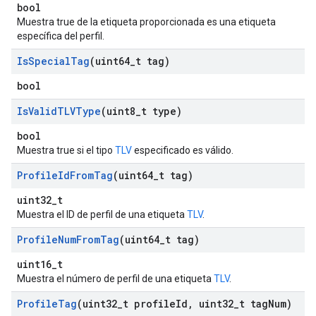
bool
Muestra true de la etiqueta proporcionada es una etiqueta
específica del perfil.
Is
Special
Tag
(uint64
_
t tag)
bool
Is
Valid
TLVType
(uint8
_
t type)
bool
Muestra true si el tipo
TLV
especificado es válido.
Profile
Id
From
Tag
(uint64
_
t tag)
uint32_t
Muestra el ID de perfil de una etiqueta
TLV
.
Profile
Num
From
Tag
(uint64
_
t tag)
uint16_t
Muestra el número de perfil de una etiqueta
TLV
.
Profile
Tag
(uint32
_
t profile
Id
,
uint32
_
t tag
Num)