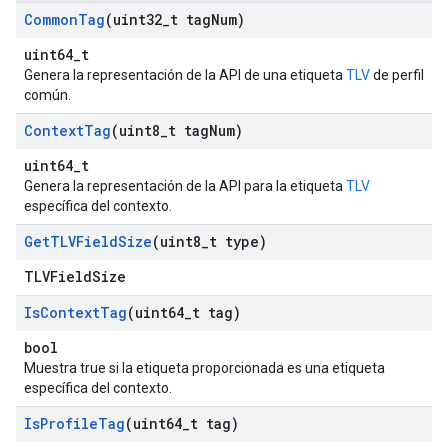
Common
Tag
(uint32
_
t tag
Num)
uint64_t
Genera la representación de la API de una etiqueta
TLV
de perfil
común.
Context
Tag
(uint8
_
t tag
Num)
uint64_t
Genera la representación de la API para la etiqueta
TLV
específica del contexto.
Get
TLVField
Size
(uint8
_
t type)
TLVFieldSize
Is
Context
Tag
(uint64
_
t tag)
bool
Muestra true si la etiqueta proporcionada es una etiqueta
específica del contexto.
Is
Profile
Tag
(uint64
_
t tag)