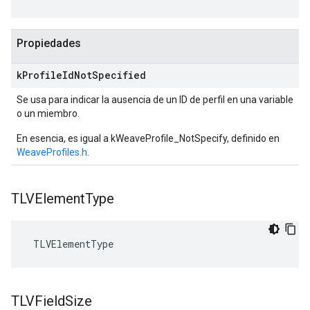
Propiedades
k
Profile
Id
Not
Specified
Se usa para indicar la ausencia de un ID de perfil en una variable
o un miembro.
En esencia, es igual a kWeaveProfile_NotSpecify, definido en
WeaveProfiles.h
.
TLVElement
Type
 TLVElementType
TLVField
Size