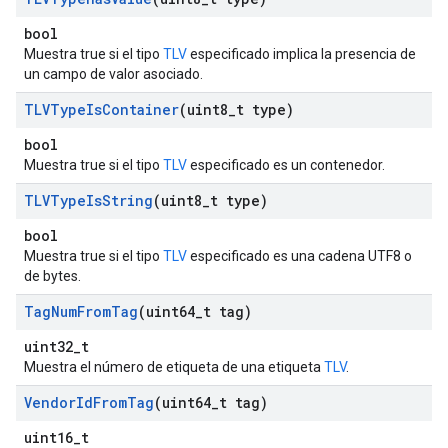
bool
Muestra true si el tipo
TLV
especificado implica la presencia de
un campo de valor asociado.
TLVType
Is
Container
(uint8
_
t type)
bool
Muestra true si el tipo
TLV
especificado es un contenedor.
TLVType
Is
String
(uint8
_
t type)
bool
Muestra true si el tipo
TLV
especificado es una cadena UTF8 o
de bytes.
Tag
Num
From
Tag
(uint64
_
t tag)
uint32_t
Muestra el número de etiqueta de una etiqueta
TLV
.
Vendor
Id
From
Tag
(uint64
_
t tag)
uint16_t