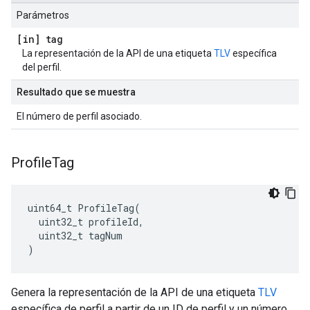
Parámetros
[in] tag
La representación de la API de una etiqueta
TLV
específica
del perfil.
Resultado que se muestra
El número de perfil asociado.
Profile
Tag
uint64_t ProfileTag(

  uint32_t profileId,

  uint32_t tagNum

)
Genera la representación de la API de una etiqueta
TLV
específica de perfil a partir de un ID de perfil y un número