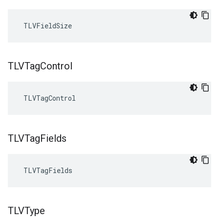
 TLVFieldSize
TLVTag
Control
 TLVTagControl
TLVTag
Fields
 TLVTagFields
TLVType