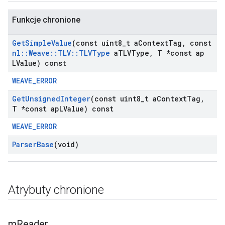
Funkcje chronione
Get
Simple
Value
(const uint8
_
t a
Context
Tag
,
const
nl
::
Weave
::
TLV
::
TLVType
a
TLVType
,
T *const ap
LValue) const
WEAVE_ERROR
Get
Unsigned
Integer
(const uint8
_
t a
Context
Tag
,
T *const ap
LValue) const
WEAVE_ERROR
Parser
Base
(void)
Atrybuty chronione
m
Reader