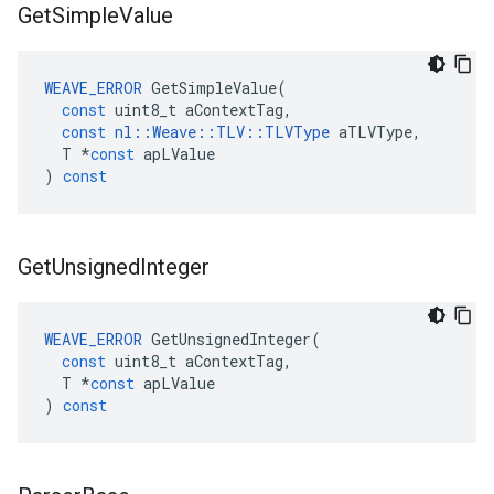
Get
Simple
Value
WEAVE_ERROR
GetSimpleValue
(
const
uint8_t
aContextTag
,
const
nl
::
Weave
::
TLV
::
TLVType
aTLVType
,
T
*
const
apLValue
)
const
Get
Unsigned
Integer
WEAVE_ERROR
GetUnsignedInteger
(
const
uint8_t
aContextTag
,
T
*
const
apLValue
)
const