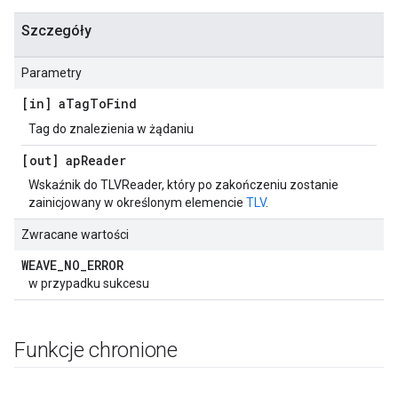
Szczegóły
Parametry
[in] a
Tag
To
Find
Tag do znalezienia w żądaniu
[out] ap
Reader
Wskaźnik do TLVReader, który po zakończeniu zostanie
zainicjowany w określonym elemencie
TLV
.
Zwracane wartości
WEAVE
_
NO
_
ERROR
w przypadku sukcesu
Funkcje chronione