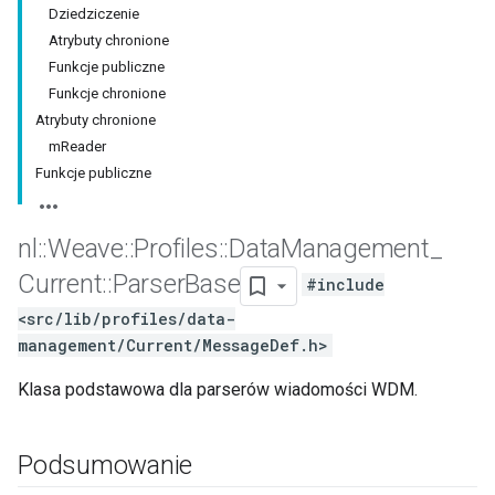
Dziedziczenie
Atrybuty chronione
Funkcje publiczne
Funkcje chronione
Atrybuty chronione
mReader
Funkcje publiczne
nl
::
Weave
::
Profiles
::
Data
Management
_
Current
::
Parser
Base
#include
<src/lib/profiles/data-
management/Current/MessageDef.h>
Klasa podstawowa dla parserów wiadomości WDM.
Podsumowanie