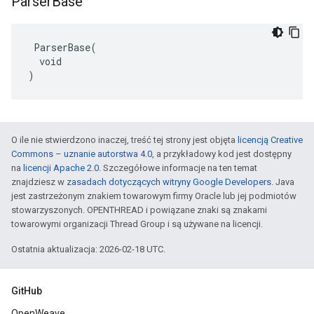
Parser
Base
 ParserBase(

  void

)
O ile nie stwierdzono inaczej, treść tej strony jest objęta
licencją Creative
Commons – uznanie autorstwa 4.0
, a przykładowy kod jest dostępny
na
licencji Apache 2.0
. Szczegółowe informacje na ten temat
znajdziesz w
zasadach dotyczących witryny Google Developers
. Java
jest zastrzeżonym znakiem towarowym firmy Oracle lub jej podmiotów
stowarzyszonych. OPENTHREAD i powiązane znaki są znakami
towarowymi organizacji Thread Group i są używane na licencji.
Ostatnia aktualizacja: 2026-02-18 UTC.
GitHub
OpenWeave