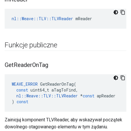
nl::Weave::TLV::TLVReader
 mReader
Funkcje publiczne
Get
Reader
On
Tag
WEAVE_ERROR
GetReaderOnTag
(
const
uint64_t
aTagToFind
,
nl
::
Weave
::
TLV
::
TLVReader
*
const
apReader
)
const
Zainicjuj komponent TLVReader, aby wskazywał początek
dowolnego otagowanego elementu w tym żądaniu.