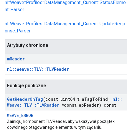
nl::Weave::Profiles::DataManagement_Current::StatusEleme
nt::Parser
nl::Weave::Profiles::DataManagement_Current::UpdateResp
onse::Parser
Atrybuty chronione
m
Reader
nl::Weave::TLV::TLVReader
Id
Funkcje publiczne
Get
Reader
On
Tag
(const uint64
_
t a
Tag
To
Find
,
nl
::
Weave
::
TLV
::
TLVReader
*const ap
Reader) const
WEAVE_ERROR
Zainicjuj komponent TLVReader, aby wskazywał początek
dowolnego otagowanego elementu w tym żądaniu.