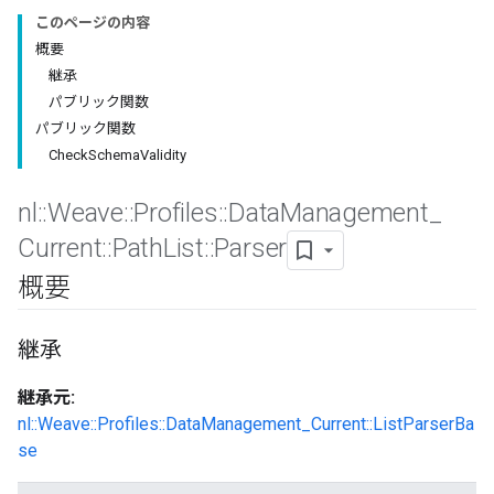
このページの内容
概要
継承
パブリック関数
パブリック関数
CheckSchemaValidity
nl
::
Weave
::
Profiles
::
Data
Management
_
Id
Current
::
Path
List
::
Parser
概要
継承
継承元:
nl::Weave::Profiles::DataManagement_Current::ListParserBa
se