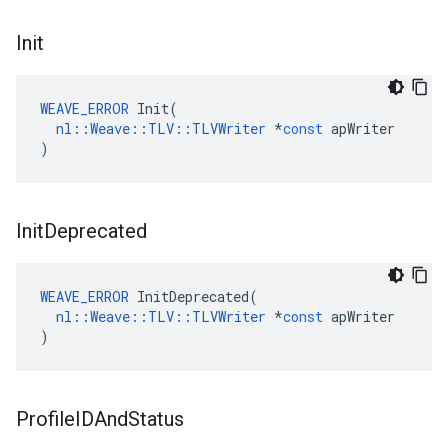
Init
WEAVE_ERROR
Init
(
nl
::
Weave
::
TLV
::
TLVWriter
*
const
apWriter
)
Init
Deprecated
WEAVE_ERROR
InitDeprecated
(
nl
::
Weave
::
TLV
::
TLVWriter
*
const
apWriter
)
Profile
IDAnd
Status