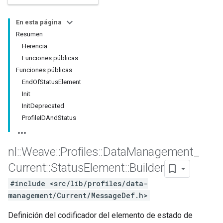
En esta página
Resumen
Herencia
Funciones públicas
Funciones públicas
EndOfStatusElement
Init
InitDeprecated
ProfileIDAndStatus
Id
nl
::
Weave
::
Profiles
::
Data
Management
_
Current
::
Status
Element
::
Builder
#include <src/lib/profiles/data-
management/Current/MessageDef.h>
Definición del codificador del elemento de estado de