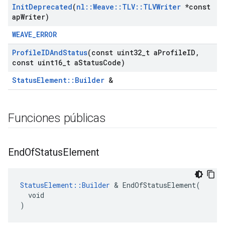
Init
Deprecated
(
nl
::
Weave
::
TLV
::
TLVWriter
*const
ap
Writer)
WEAVE_ERROR
Profile
IDAnd
Status
(const uint32
_
t a
Profile
ID
,
const uint16
_
t a
Status
Code)
StatusElement::Builder
&
Funciones públicas
End
Of
Status
Element
StatusElement::Builder
 & EndOfStatusElement(

  void

)