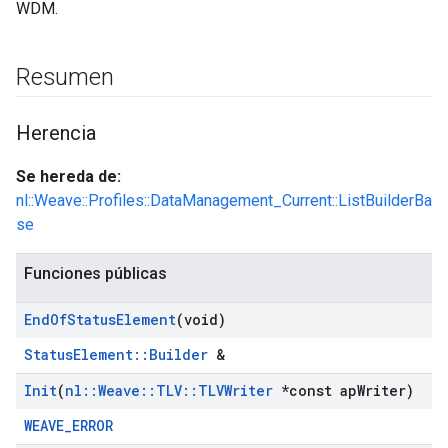
WDM.
Resumen
Herencia
Se hereda de:
nl::Weave::Profiles::DataManagement_Current::ListBuilderBa
se
Funciones públicas
End
Of
Status
Element
(void)
StatusElement::Builder
&
Init
(
nl
::
Weave
::
TLV
::
TLVWriter
*const ap
Writer)
WEAVE_ERROR