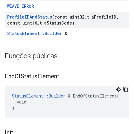
WEAVE_ERROR
Profile
IDAnd
Status
(const uint32
_
t a
Profile
ID
,
const uint16
_
t a
Status
Code)
StatusElement::Builder
&
Funções públicas
End
Of
Status
Element
StatusElement::Builder
 & EndOfStatusElement(

  void

)
Init