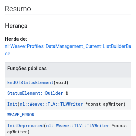
Resumo
Herança
Herda de:
nl::Weave::Profiles::DataManagement_Current::ListBuilderBa
se
Funções públicas
End
Of
Status
Element
(void)
StatusElement::Builder
&
Init
(
nl
::
Weave
::
TLV
::
TLVWriter
*const ap
Writer)
WEAVE_ERROR
Init
Deprecated
(
nl
::
Weave
::
TLV
::
TLVWriter
*const
ap
Writer)