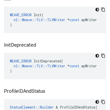
WEAVE_ERROR
Init
(
nl
::
Weave
::
TLV
::
TLVWriter
*
const
apWriter
)
Init
Deprecated
WEAVE_ERROR
InitDeprecated
(
nl
::
Weave
::
TLV
::
TLVWriter
*
const
apWriter
)
Profile
IDAnd
Status
StatusElement
::
Builder
&
ProfileIDAndStatus
(