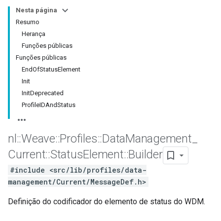
Nesta página
Resumo
Herança
Funções públicas
Funções públicas
EndOfStatusElement
Init
InitDeprecated
ProfileIDAndStatus
nl
::
Weave
::
Profiles
::
Data
Management
_
Id
Current
::
Status
Element
::
Builder
#include <src/lib/profiles/data-
management/Current/MessageDef.h>
Definição do codificador do elemento de status do WDM.