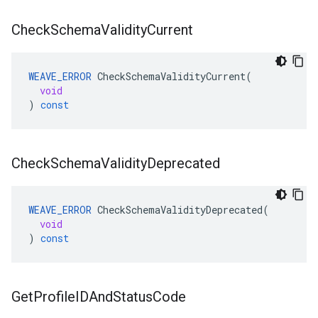
Check
Schema
Validity
Current
WEAVE_ERROR
CheckSchemaValidityCurrent
(
void
)
const
Check
Schema
Validity
Deprecated
WEAVE_ERROR
CheckSchemaValidityDeprecated
(
void
)
const
Get
Profile
IDAnd
Status
Code