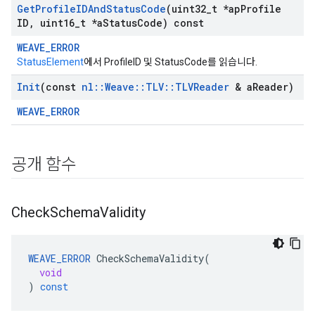
Get
Profile
IDAnd
Status
Code
(uint32
_
t *ap
Profile
ID
,
uint16
_
t *a
Status
Code) const
WEAVE_ERROR
StatusElement
에서 ProfileID 및 StatusCode를 읽습니다.
Init
(const
nl
::
Weave
::
TLV
::
TLVReader
& a
Reader)
WEAVE_ERROR
공개 함수
Check
Schema
Validity
WEAVE_ERROR
CheckSchemaValidity
(
void
)
const