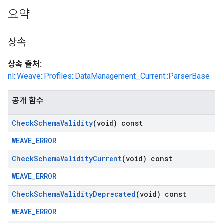
요약
상속
상속 출처:
nl::Weave::Profiles::DataManagement_Current::ParserBase
공개 함수
Check
Schema
Validity
(void) const
WEAVE_ERROR
Check
Schema
Validity
Current
(void) const
WEAVE_ERROR
Check
Schema
Validity
Deprecated
(void) const
WEAVE_ERROR