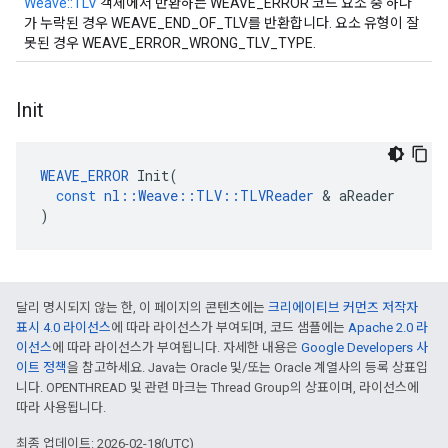
Weave::TLV
객체에서 반환하는 WEAVE_ERROR 코드 요소 중 하나
가 누락된 경우 WEAVE_END_OF_TLV를 반환합니다. 요소 유형이 잘
못된 경우 WEAVE_ERROR_WRONG_TLV_TYPE.
Init
WEAVE_ERROR
Init
(
const
nl
::
Weave
::
TLV
::
TLVReader
&
aReader
)
달리 명시되지 않는 한, 이 페이지의 콘텐츠에는
크리에이티브 커먼즈 저작자
표시 4.0 라이선스
에 따라 라이선스가 부여되며, 코드 샘플에는
Apache 2.0 라
이선스
에 따라 라이선스가 부여됩니다. 자세한 내용은
Google Developers 사
이트 정책
을 참고하세요. Java는 Oracle 및/또는 Oracle 계열사의 등록 상표입
니다. OPENTHREAD 및 관련 마크는 Thread Group의 상표이며, 라이선스에
따라 사용됩니다.
최종 업데이트: 2026-02-18(UTC)