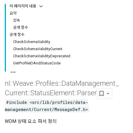
이 페이지의 내용
요약
상속
공개 함수
공개 함수
CheckSchemaValidity
CheckSchemaValidityCurrent
CheckSchemaValidityDeprecated
GetProfileIDAndStatusCode
nl
::
Weave
::
Profiles
::
Data
Management
_
Id
Current
::
Status
Element
::
Parser
#include <src/lib/profiles/data-
management/Current/MessageDef.h>
WDM 상태 요소 파서 정의