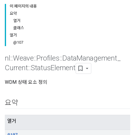
이 페이지의 내용
요약
열거
클래스
열거
@107
nl
::
Weave
::
Profiles
::
Data
Management
_
Current
::
Status
Element
WDM 상태 요소 정의
Id
요약
열거
@107