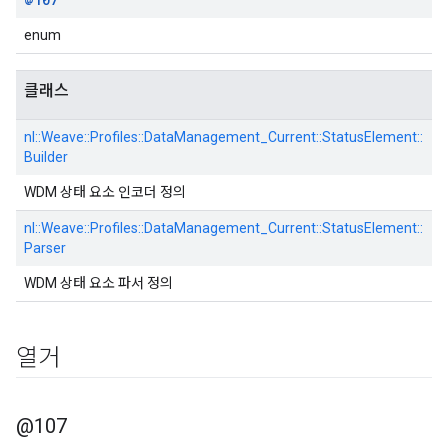
enum
클래스
nl::
Weave::
Profiles::
DataManagement_Current::
StatusElement::
Builder
WDM 상태 요소 인코더 정의
nl::
Weave::
Profiles::
DataManagement_Current::
StatusElement::
Parser
WDM 상태 요소 파서 정의
열거
@107