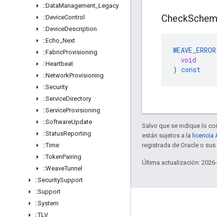
::
Data
Management
_
Legacy
Check
Schem
::
Device
Control
::
Device
Description
::
Echo
_
Next
WEAVE_ERROR
::
Fabric
Provisioning
void
::
Heartbeat
)
const
::
Network
Provisioning
::
Security
::
Service
Directory
::
Service
Provisioning
::
Software
Update
Salvo que se indique lo con
::
Status
Reporting
están sujetos a la
licencia
::
Time
registrada de Oracle o su
::
Token
Pairing
Última actualización: 2026
::
Weave
Tunnel
::
Security
Support
::
Support
GitHub
::
System
::
TLV