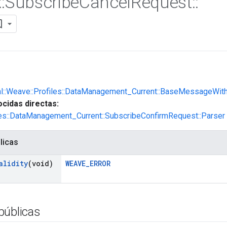
::
Subscribe
Cancel
Request
::
nl::Weave::Profiles::DataManagement_Current::BaseMessageWith
cidas directas:
iles::DataManagement_Current::SubscribeConfirmRequest::Parser
licas
alidity
(void)
WEAVE_ERROR
públicas