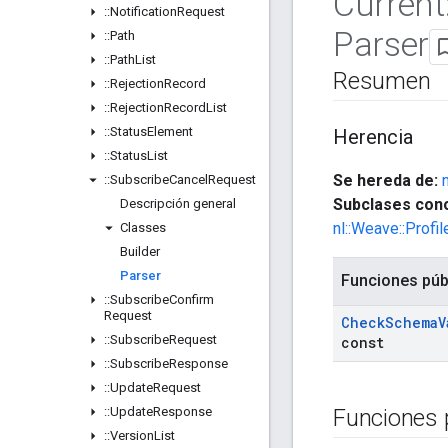
Current
::
Notification
Request
Parser
::
Path
::
Path
List
Resumen
::
Rejection
Record
::
Rejection
Record
List
::
Status
Element
Herencia
::
Status
List
Se hereda de:
::
Subscribe
Cancel
Request
Subclases cono
Descripción general
nl::Weave::Prof
Classes
Builder
Parser
Funciones púb
::
Subscribe
Confirm
Request
Check
Schema
V
::
Subscribe
Request
const
::
Subscribe
Response
::
Update
Request
::
Update
Response
Funciones 
::
Version
List