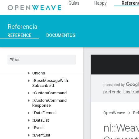
Guías
Happy
Referen
Descripción general
Classes
::BDX_Current
Referencia
::BDX_Development
REFERENCE
DOCUMENTOS
::BulkDataTransfer
::
Data
Management
_
Current
Descripción general
Classes
Structs
Unions
::
Base
Message
With
Subscribe
Id
preferido. Las tra
::
Custom
Command
::
Custom
Command
Response
::
Data
Element
OpenWeave
Ref
::
Data
List
nl
::
Wea
::
Event
::
Event
List