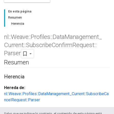
En esta página
Resumen
Herencia
nl
::
Weave
::
Profiles
::
Data
Management
_
Current
::
Subscribe
Confirm
Request
::
Parser
Resumen
Herencia
Hereda de:
nl::Weave::Profiles::DataManagement_Current::SubscribeCa
ncelRequest::Parser
Salvo que se indique lo contrario, el contenido de esta página está