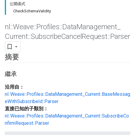
公開函式
CheckSchemaValidity
nl
::
Weave
::
Profiles
::
Data
Management
_
Current
::
Subscribe
Cancel
Request
::
Parser
Id
摘要
繼承
沿用自：
nl::Weave::Profiles::DataManagement_Current::BaseMessag
eWithSubscribeId::Parser
直接已知的子類別：
nl::Weave::Profiles::DataManagement_Current::SubscribeCo
nfirmRequest::Parser