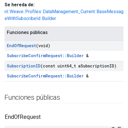
Se hereda de:
nl::Weave::Profiles::DataManagement_Current::BaseMessag
eWithSubscribeId::Builder
Funciones públicas
End
Of
Request
(void)
SubscribeConfirmRequest::Builder
&
Subscription
ID
(const uint64
_
t a
Subscription
ID)
SubscribeConfirmRequest::Builder
&
Funciones públicas
End
Of
Request