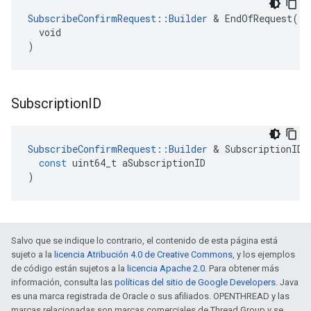
SubscribeConfirmRequest::Builder
 & EndOfRequest(

  void

)
Subscription
ID
SubscribeConfirmRequest
::
Builder
&
SubscriptionID
(
const
uint64_t
aSubscriptionID
)
Salvo que se indique lo contrario, el contenido de esta página está
sujeto a la
licencia Atribución 4.0 de Creative Commons
, y los ejemplos
de código están sujetos a la
licencia Apache 2.0
. Para obtener más
información, consulta las
políticas del sitio de Google Developers
. Java
es una marca registrada de Oracle o sus afiliados. OPENTHREAD y las
marcas relacionadas son marcas comerciales de Thread Group y se