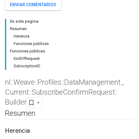
ENVIAR COMENTARIOS
En esta página
Resumen
Herencia
Funciones públicas
Funciones públicas
EndOfRequest
SubscriptionID
nl
::
Weave
::
Profiles
::
Data
Management
_
Id
Current
::
Subscribe
Confirm
Request
::
Builder
Resumen
Herencia