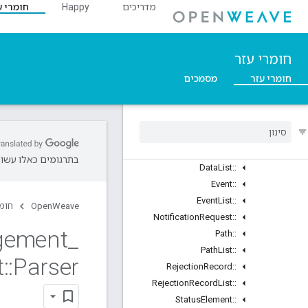
מדריכים
Happy
חומרי ע
::DataManagement_Current
סקירה כללית
Classes
חומרי עזר
Structs
Unions
חומרי עזר
מסמכים
::BaseMessageWithSubscribeId
Custom
Command
::
Custom
Command
::
Response
Data
Element
::
בתרגומים כאלו עשויו
Data
List
::
Event
::
Event
List
::
OpenWeave
חומר
Notification
Request
::
gement
_
Path
::
Path
List
::
t
::
Parser
Rejection
Record
::
Rejection
Record
List
::
Status
Element
::