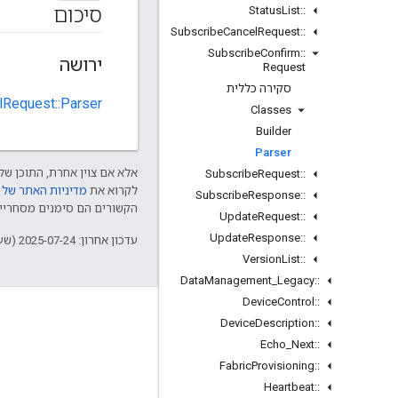
סיכום
Status
List
::
Subscribe
Cancel
Request
::
Subscribe
Confirm
::
ירושה
Request
סקירה כללית
lRequest::Parser
Classes
Builder
Parser
אלא אם צוין אחרת, התוכן של 
Subscribe
Request
::
לקרוא את
מדיניות האתר של Google Developers‏
Subscribe
Response
::
הקשורים הם סימנים מסחריים של Thread Group והשימוש בהם נע
Update
Request
::
Update
Response
::
עדכון אחרון: 2025-07-24 (שעון UTC).
Version
List
::
Data
Management
_
Legacy
::
Device
Control
::
GitHub
Device
Description
::
OpenWeave
Echo
_
Next
::
Fabric
Provisioning
::
Happy
Heartbeat
::