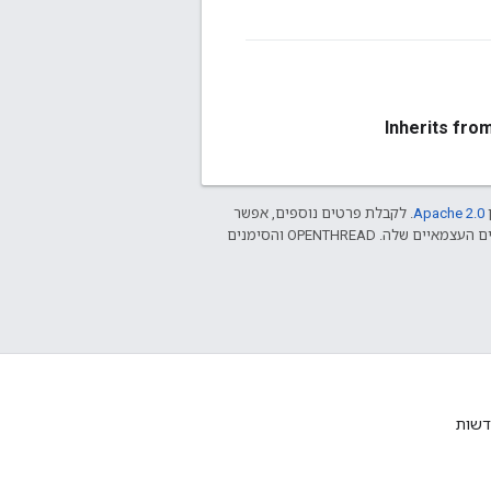
Inherits fro
ן
Apache 2.0‏
. לקבלת פרטים נוספים, אפשר
.‏ Java הוא סימן מסחרי רשום של חברת Oracle ו/או של השותפים העצמאיים שלה. ‫OPENTHREAD והסימנים
דשות