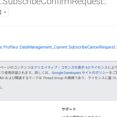
::
Subscribe
Confirm
Request
::
e::Profiles::DataManagement_Current::SubscribeCancelRequest:
のページのコンテンツは
クリエイティブ・コモンズの表示 4.0 ライセンス
によ
より使用許諾されます。詳しくは、
Google Developers サイトのポリシー
をご覧
EAD および関連するマークは Thread Group の商標であり、ライセンスに
TC。
サポート