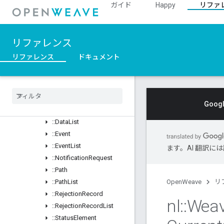
ガイド
Happy
リファ
::DataManagement_Current
概要
Classes
リファレンス
Structs
Unions
リファレンス
ドキュメント
::BaseMessageWithSubscribeId
::
Custom
Command
::
Custom
Command
Response
Goo
::
Data
Element
::
Data
List
::
Event
::
Event
List
ます。AI 翻訳
::
Notification
Request
::
Path
::
Path
List
OpenWeave
リ
::
Rejection
Record
nl
::
Wea
::
Rejection
Record
List
::
Status
Element