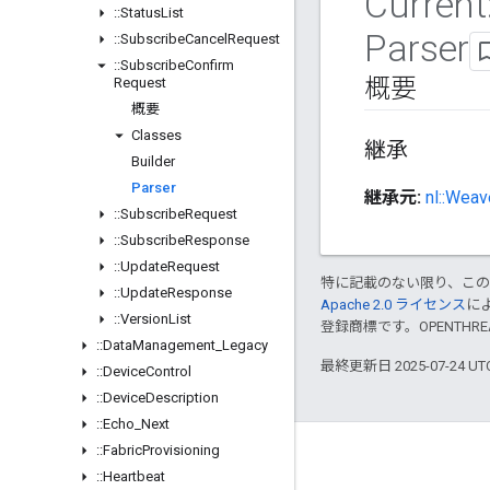
Current
::
Status
List
Parser
::
Subscribe
Cancel
Request
::
Subscribe
Confirm
概要
Request
概要
Classes
継承
Builder
Parser
継承元:
nl::Weav
::
Subscribe
Request
::
Subscribe
Response
::
Update
Request
特に記載のない限り、こ
::
Update
Response
Apache 2.0 ライセンス
に
::
Version
List
登録商標です。OPENTHR
::
Data
Management
_
Legacy
最終更新日 2025-07-24 U
::
Device
Control
::
Device
Description
::
Echo
_
Next
::
Fabric
Provisioning
GitHub
::
Heartbeat