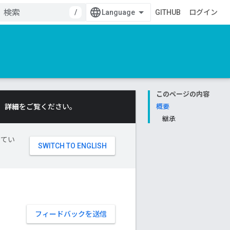
/
GITHUB
ログイン
このページの内容
。
詳細
をご覧ください。
概要
継承
してい
フィードバックを送信