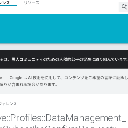
レンス
リソース
gle は、黒人コミュニティのための人種的公平の促進に取り組んでいます
Google は AI 技術を使用して、コンテンツをご希望の言語に翻訳
には誤りが含まれる場合があります。
ファレンス
ve
::
Profiles
::
Data
Management
_