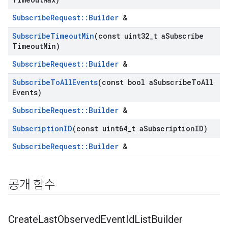
SubscribeRequest::Builder
&
Subscribe
Timeout
Min
(const uint32
_
t a
Subscribe
Timeout
Min)
SubscribeRequest::Builder
&
Subscribe
To
All
Events
(const bool a
Subscribe
To
All
Events)
SubscribeRequest::Builder
&
Subscription
ID
(const uint64
_
t a
Subscription
ID)
SubscribeRequest::Builder
&
공개 함수
Create
Last
Observed
Event
Id
List
Builder