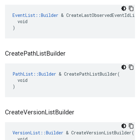
EventList::Builder
 & CreateLastObservedEventIdList
  void

)
Create
Path
List
Builder
PathList::Builder
 & CreatePathListBuilder(

  void

)
Create
Version
List
Builder
VersionList::Builder
 & CreateVersionListBuilder(

  void
