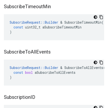
Subscribe
Timeout
Min
SubscribeRequest
::
Builder
&
SubscribeTimeoutMin
(
const
uint32_t
aSubscribeTimeoutMin
)
Subscribe
To
All
Events
SubscribeRequest
::
Builder
&
SubscribeToAllEvents
(
const
bool
aSubscribeToAllEvents
)
Subscription
ID