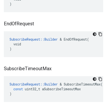
)
End
Of
Request
SubscribeRequest::Builder
 & EndOfRequest(

  void

)
Subscribe
Timeout
Max
SubscribeRequest
::
Builder
&
SubscribeTimeoutMax
(
const
uint32_t
aSubscribeTimeoutMax
)