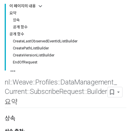
이 페이지의 내용
요약
상속
공개 함수
공개 함수
CreateLastObservedEventIdListBuilder
CreatePathListBuilder
CreateVersionListBuilder
EndOfRequest
nl
::
Weave
::
Profiles
::
Data
Management
_
Id
Current
::
Subscribe
Request
::
Builder
요약
상속