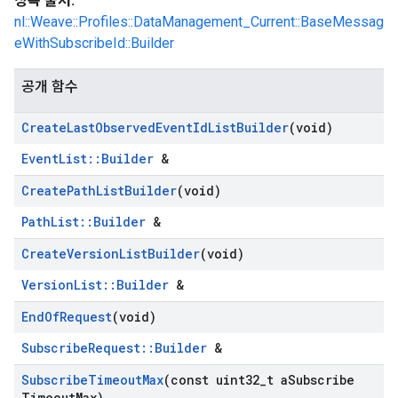
상속 출처:
nl::Weave::Profiles::DataManagement_Current::BaseMessag
eWithSubscribeId::Builder
공개 함수
Create
Last
Observed
Event
Id
List
Builder
(void)
EventList::Builder
&
Create
Path
List
Builder
(void)
PathList::Builder
&
Create
Version
List
Builder
(void)
VersionList::Builder
&
End
Of
Request
(void)
SubscribeRequest::Builder
&
Subscribe
Timeout
Max
(const uint32
_
t a
Subscribe
Timeout
Max)