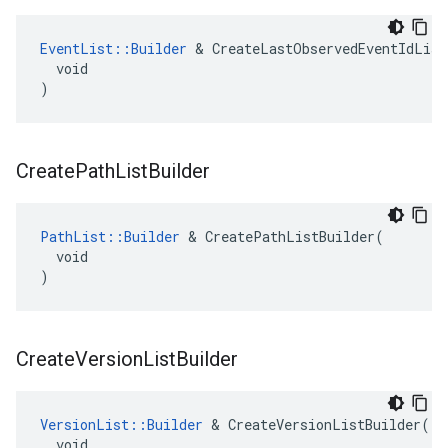
EventList::Builder
 & CreateLastObservedEventIdList
  void

)
Create
Path
List
Builder
PathList::Builder
 & CreatePathListBuilder(

  void

)
Create
Version
List
Builder
VersionList::Builder
 & CreateVersionListBuilder(

  void
