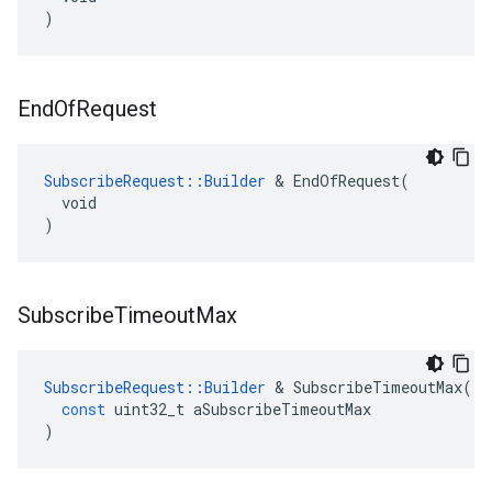
)
End
Of
Request
SubscribeRequest::Builder
 & EndOfRequest(

  void

)
Subscribe
Timeout
Max
SubscribeRequest
::
Builder
&
SubscribeTimeoutMax
(
const
uint32_t
aSubscribeTimeoutMax
)