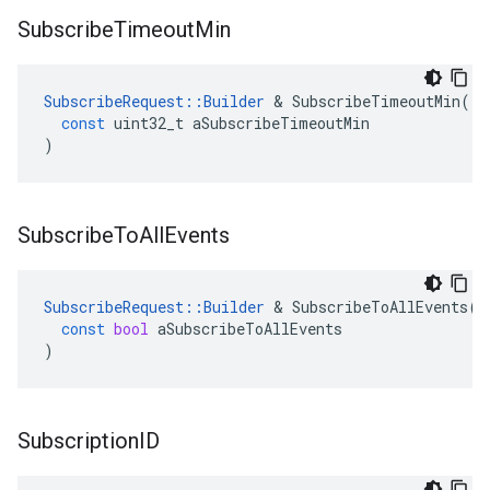
Subscribe
Timeout
Min
SubscribeRequest
::
Builder
&
SubscribeTimeoutMin
(
const
uint32_t
aSubscribeTimeoutMin
)
Subscribe
To
All
Events
SubscribeRequest
::
Builder
&
SubscribeToAllEvents
(
const
bool
aSubscribeToAllEvents
)
Subscription
ID