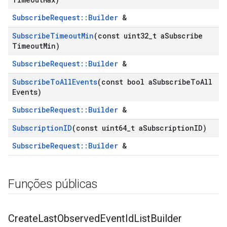
SubscribeRequest::Builder
&
Subscribe
Timeout
Min
(const uint32
_
t a
Subscribe
Timeout
Min)
SubscribeRequest::Builder
&
Subscribe
To
All
Events
(const bool a
Subscribe
To
All
Events)
SubscribeRequest::Builder
&
Subscription
ID
(const uint64
_
t a
Subscription
ID)
SubscribeRequest::Builder
&
Funções públicas
Create
Last
Observed
Event
Id
List
Builder