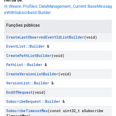
Herda de:
nl::Weave::Profiles::DataManagement_Current::BaseMessag
eWithSubscribeId::Builder
Funções públicas
Create
Last
Observed
Event
Id
List
Builder
(void)
EventList::Builder
&
Create
Path
List
Builder
(void)
PathList::Builder
&
Create
Version
List
Builder
(void)
VersionList::Builder
&
End
Of
Request
(void)
SubscribeRequest::Builder
&
Subscribe
Timeout
Max
(const uint32
_
t a
Subscribe
Timeout
Max)