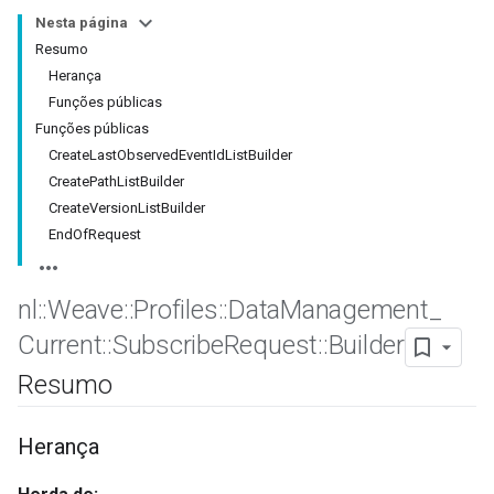
Nesta página
Resumo
Herança
Funções públicas
Funções públicas
CreateLastObservedEventIdListBuilder
CreatePathListBuilder
CreateVersionListBuilder
EndOfRequest
nl
::
Weave
::
Profiles
::
Data
Management
_
Id
Current
::
Subscribe
Request
::
Builder
Resumo
Herança