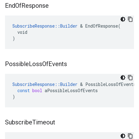
End
Of
Response
SubscribeResponse::Builder
 & EndOfResponse(

  void

)
Possible
Loss
Of
Events
SubscribeResponse
::
Builder
&
PossibleLossOfEvents
(
const
bool
aPossibleLossOfEvents
)
Subscribe
Timeout