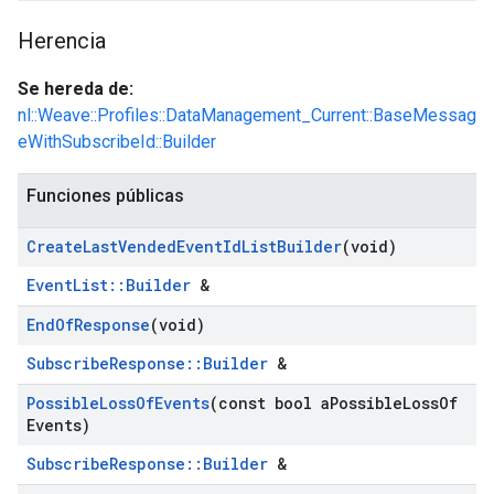
Herencia
Se hereda de:
nl::Weave::Profiles::DataManagement_Current::BaseMessag
eWithSubscribeId::Builder
Funciones públicas
Create
Last
Vended
Event
Id
List
Builder
(void)
EventList::Builder
&
End
Of
Response
(void)
SubscribeResponse::Builder
&
Possible
Loss
Of
Events
(const bool a
Possible
Loss
Of
Events)
SubscribeResponse::Builder
&