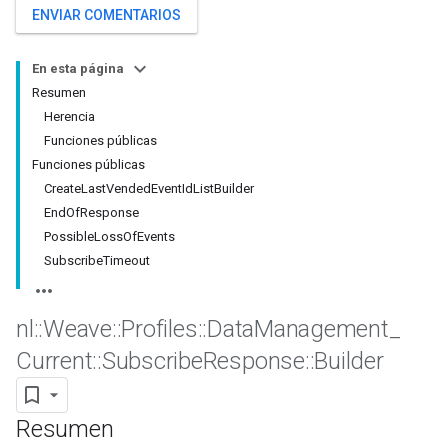
ENVIAR COMENTARIOS
En esta página
Resumen
Herencia
Funciones públicas
Funciones públicas
CreateLastVendedEventIdListBuilder
EndOfResponse
PossibleLossOfEvents
SubscribeTimeout
Id
nl
::
Weave
::
Profiles
::
Data
Management
_
Current
::
Subscribe
Response
::
Builder
Resumen