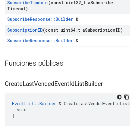
Subscribe
Timeout
(const uint32
_
t a
Subscribe
Timeout)
SubscribeResponse::Builder
&
Subscription
ID
(const uint64
_
t a
Subscription
ID)
SubscribeResponse::Builder
&
Funciones públicas
Create
Last
Vended
Event
Id
List
Builder
EventList::Builder
 & CreateLastVendedEventIdListBui
  void

)