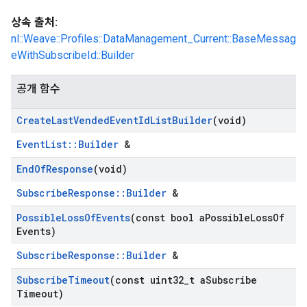
상속 출처:
nl::Weave::Profiles::DataManagement_Current::BaseMessag
eWithSubscribeId::Builder
공개 함수
Create
Last
Vended
Event
Id
List
Builder
(void)
EventList::Builder
&
End
Of
Response
(void)
SubscribeResponse::Builder
&
Possible
Loss
Of
Events
(const bool a
Possible
Loss
Of
Events)
SubscribeResponse::Builder
&
Subscribe
Timeout
(const uint32
_
t a
Subscribe
Timeout)