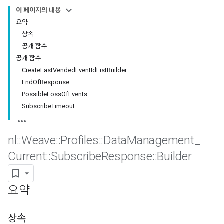
이 페이지의 내용
요약
상속
공개 함수
공개 함수
CreateLastVendedEventIdListBuilder
EndOfResponse
PossibleLossOfEvents
SubscribeTimeout
nl
::
Weave
::
Profiles
::
Data
Management
_
Id
Current
::
Subscribe
Response
::
Builder
요약
상속