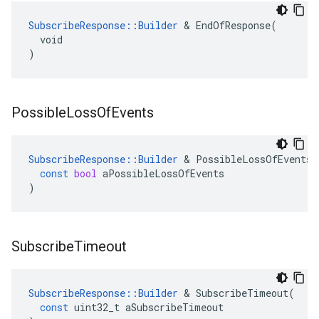
SubscribeResponse::Builder
 & EndOfResponse(

  void

)
Possible
Loss
Of
Events
SubscribeResponse
::
Builder
&
PossibleLossOfEvents
(
const
bool
aPossibleLossOfEvents
)
Subscribe
Timeout
SubscribeResponse
::
Builder
&
SubscribeTimeout
(
const
uint32_t
aSubscribeTimeout