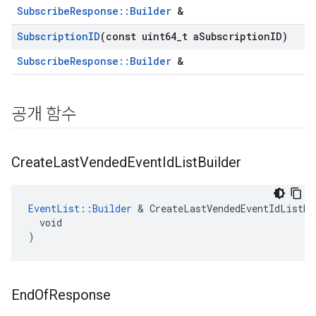
SubscribeResponse::Builder
&
Subscription
ID
(const uint64
_
t a
Subscription
ID)
SubscribeResponse::Builder
&
공개 함수
Create
Last
Vended
Event
Id
List
Builder
EventList::Builder
 & CreateLastVendedEventIdListBui
  void

)
End
Of
Response