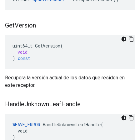
Get
Version
uint64_t
GetVersion
(
void
)
const
Recupera la versión actual de los datos que residen en
este receptor.
Handle
Unknown
Leaf
Handle
WEAVE_ERROR
 HandleUnknownLeafHandle(

  void

)