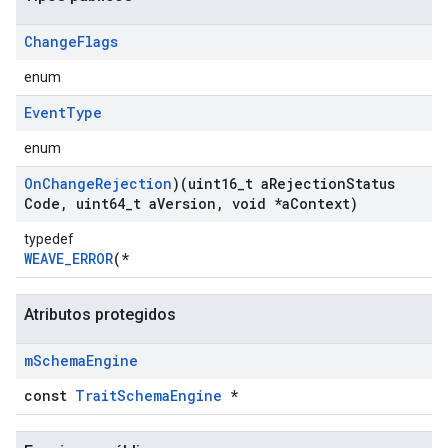
Change
Flags
enum
Event
Type
enum
On
Change
Rejection
)(uint16
_
t a
Rejection
Status
Code
,
uint64
_
t a
Version
,
void *a
Context)
typedef
WEAVE_ERROR
(*
Id
Atributos protegidos
m
Schema
Engine
const
TraitSchemaEngine
*