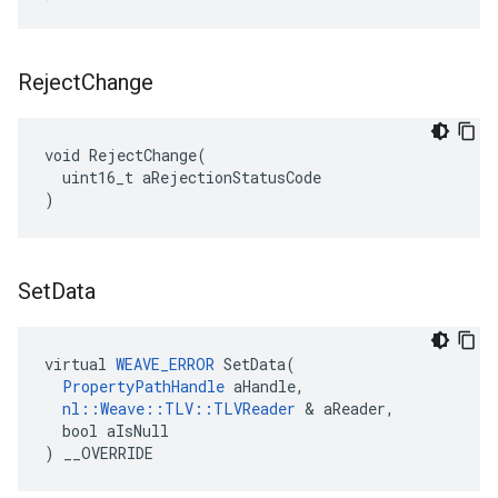
Reject
Change
void RejectChange(

  uint16_t aRejectionStatusCode

)
Set
Data
virtual 
WEAVE_ERROR
 SetData(

PropertyPathHandle
 aHandle,

nl::Weave::TLV::TLVReader
 & aReader,

  bool aIsNull

) __OVERRIDE