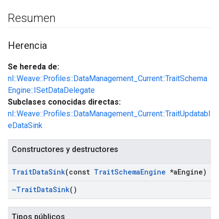
Resumen
Herencia
Se hereda de:
nl::Weave::Profiles::DataManagement_Current::TraitSchema
Engine::ISetDataDelegate
Subclases conocidas directas:
nl::Weave::Profiles::DataManagement_Current::TraitUpdatabl
eDataSink
Constructores y destructores
Trait
Data
Sink
(const
Trait
Schema
Engine
*a
Engine)
~Trait
Data
Sink
()
Tipos públicos