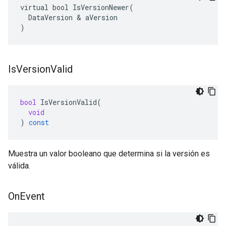
virtual bool IsVersionNewer(

  DataVersion & aVersion

)
Is
Version
Valid
bool
IsVersionValid
(
void
)
const
Muestra un valor booleano que determina si la versión es
válida.
On
Event