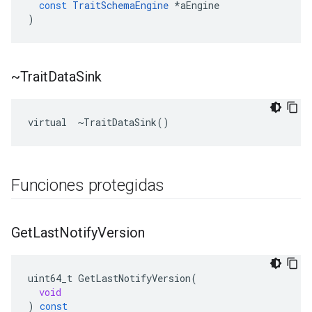
const
TraitSchemaEngine
*
aEngine
)
~Trait
Data
Sink
virtual  ~TraitDataSink()
Funciones protegidas
Get
Last
Notify
Version
uint64_t
GetLastNotifyVersion
(
void
)
const