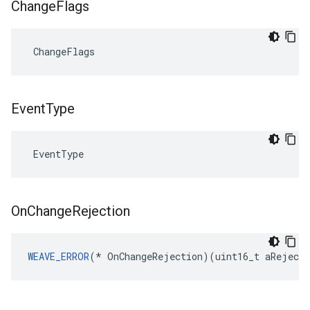
Change
Flags
 ChangeFlags
Event
Type
 EventType
On
Change
Rejection
WEAVE_ERROR
(* OnChangeRejection)(uint16_t aRejecti