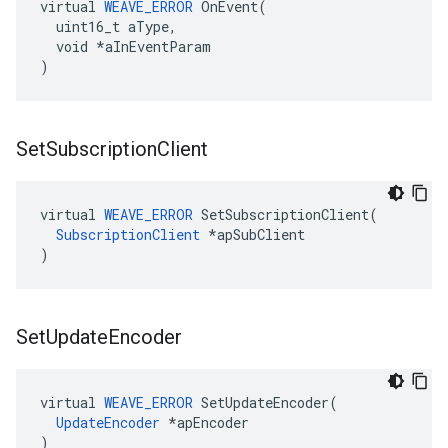
virtual 
WEAVE_ERROR
 OnEvent(

  uint16_t aType,

  void *aInEventParam

)
Set
Subscription
Client
virtual 
WEAVE_ERROR
 SetSubscriptionClient(

SubscriptionClient
 *apSubClient

)
Set
Update
Encoder
virtual 
WEAVE_ERROR
 SetUpdateEncoder(

UpdateEncoder
 *apEncoder

)