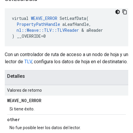
virtual 
WEAVE_ERROR
 SetLeafData(

PropertyPathHandle
 aLeafHandle,

nl::Weave::TLV::TLVReader
 & aReader

) __OVERRIDE=0
Con un controlador de ruta de acceso a un nodo de hoja y un
lector de
TLV
, configura los datos de hoja en el destinatario.
Detalles
Valores de retorno
WEAVE
_
NO
_
ERROR
Si tiene éxito.
other
No fue posible leer los datos del lector.