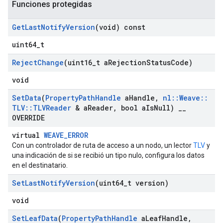
Funciones protegidas
Get
Last
Notify
Version
(void) const
uint64_t
Reject
Change
(uint16
_
t a
Rejection
Status
Code)
void
Set
Data
(
Property
Path
Handle
a
Handle
,
nl
::
Weave
::
TLV
::
TLVReader
& a
Reader
,
bool a
Is
Null)
_
_
OVERRIDE
virtual
WEAVE_ERROR
Con un controlador de ruta de acceso a un nodo, un lector
TLV
y
una indicación de si se recibió un tipo nulo, configura los datos
en el destinatario.
Set
Last
Notify
Version
(uint64
_
t version)
void
Set
Leaf
Data
(
Property
Path
Handle
a
Leaf
Handle
,