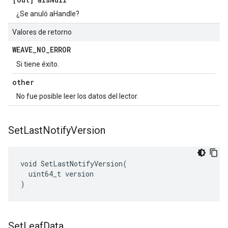
¿Se anuló aHandle?
Valores de retorno
WEAVE
_
NO
_
ERROR
Si tiene éxito.
other
No fue posible leer los datos del lector.
Set
Last
Notify
Version
void SetLastNotifyVersion(

  uint64_t version

)
Set
Leaf
Data