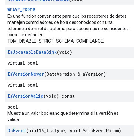
WEAVE_ERROR
Es una función conveniente para que los receptores de datos
manejen controladores de hoja desconocidos con una
tolerancia de nivel de sistema para esquemas no coincidentes,
como se define en
TDM_DISABLE_STRICT_SCHEMA_COMPILANCE.
Is
Updatable
Data
Sink
(void)
virtual bool
Is
Version
Newer
(Data
Version & a
Version)
virtual bool
Is
Version
Valid
(void) const
bool
Muestra un valor booleano que determina si la versión es
válida.
On
Event
(uint16
_
t a
Type
,
void *a
In
Event
Param)