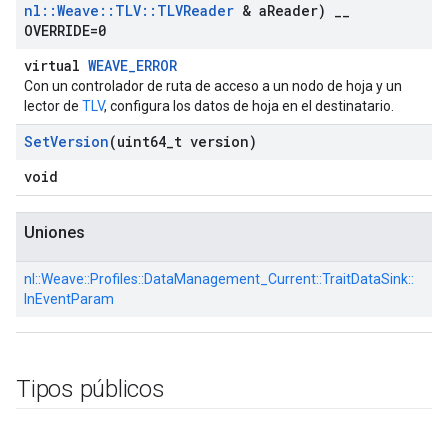
nl
::
Weave
::
TLV
::
TLVReader
& a
Reader)
_
_
OVERRIDE=0
virtual
WEAVE_ERROR
Con un controlador de ruta de acceso a un nodo de hoja y un
lector de
TLV
, configura los datos de hoja en el destinatario.
Set
Version
(uint64
_
t version)
void
Uniones
nl::
Weave::
Profiles::
DataManagement_Current::
TraitDataSink::
InEventParam
Tipos públicos