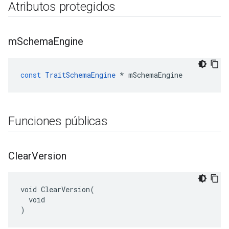
Atributos protegidos
m
Schema
Engine
const
TraitSchemaEngine
*
mSchemaEngine
Funciones públicas
Clear
Version
void ClearVersion(

  void

)