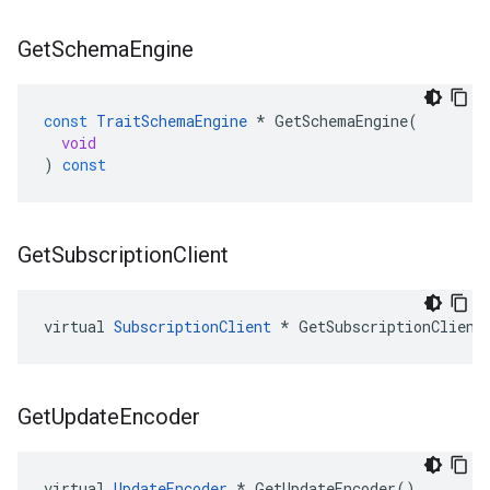
Get
Schema
Engine
const
TraitSchemaEngine
*
GetSchemaEngine
(
void
)
const
Get
Subscription
Client
virtual 
SubscriptionClient
 * GetSubscriptionClient
Get
Update
Encoder
virtual 
UpdateEncoder
 * GetUpdateEncoder()