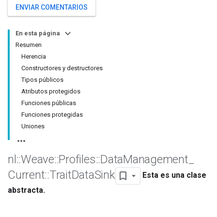
ENVIAR COMENTARIOS
En esta página
Resumen
Herencia
Constructores y destructores
Tipos públicos
Atributos protegidos
Funciones públicas
Funciones protegidas
Uniones
nl
::
Weave
::
Profiles
::
Data
Management
_
Current
::
Trait
Data
Sink
Esta es una clase
abstracta.