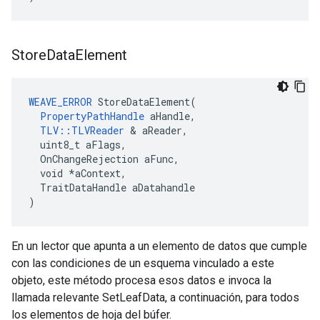
Store
Data
Element
WEAVE_ERROR
 StoreDataElement(

PropertyPathHandle
 aHandle,

TLV::TLVReader
 & aReader,

  uint8_t aFlags,

  OnChangeRejection aFunc,

  void *aContext,

  TraitDataHandle aDatahandle

)
En un lector que apunta a un elemento de datos que cumple
con las condiciones de un esquema vinculado a este
objeto, este método procesa esos datos e invoca la
llamada relevante SetLeafData, a continuación, para todos
los elementos de hoja del búfer.