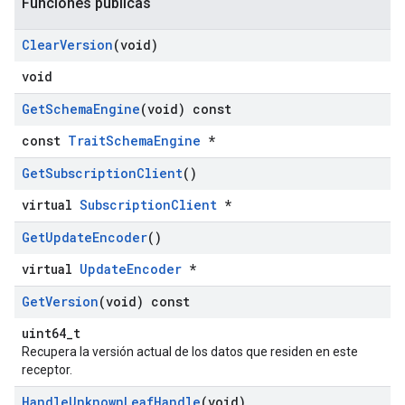
Funciones públicas
Clear
Version
(void)
void
Get
Schema
Engine
(void) const
const
TraitSchemaEngine
*
Get
Subscription
Client
()
virtual
SubscriptionClient
*
Get
Update
Encoder
()
virtual
UpdateEncoder
*
Get
Version
(void) const
uint64_t
Recupera la versión actual de los datos que residen en este
receptor.
Handle
Unknown
Leaf
Handle
(void)