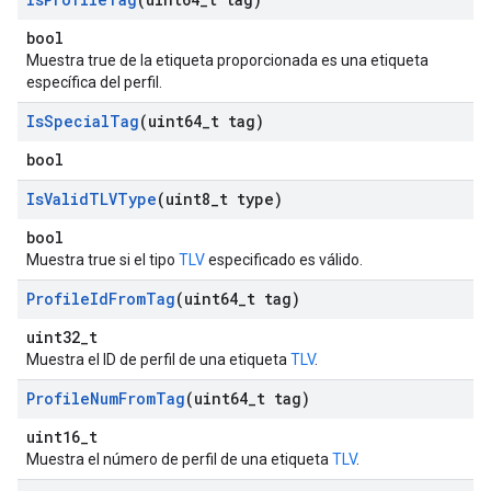
bool
Muestra true de la etiqueta proporcionada es una etiqueta
específica del perfil.
Is
Special
Tag
(uint64
_
t tag)
bool
Is
Valid
TLVType
(uint8
_
t type)
bool
Muestra true si el tipo
TLV
especificado es válido.
Profile
Id
From
Tag
(uint64
_
t tag)
uint32_t
Muestra el ID de perfil de una etiqueta
TLV
.
Profile
Num
From
Tag
(uint64
_
t tag)
uint16_t
Muestra el número de perfil de una etiqueta
TLV
.