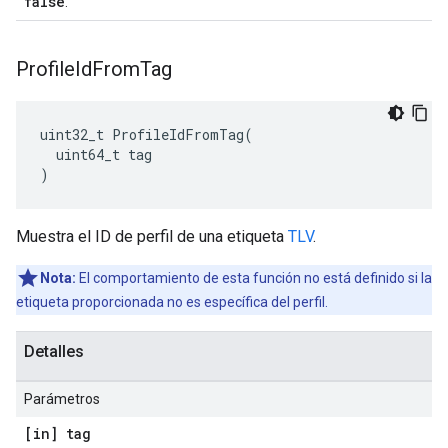
false
.
Profile
Id
From
Tag
uint32_t ProfileIdFromTag(

  uint64_t tag

)
Muestra el ID de perfil de una etiqueta
TLV
.
Nota:
El comportamiento de esta función no está definido si la
etiqueta proporcionada no es específica del perfil.
Detalles
Parámetros
[in] tag