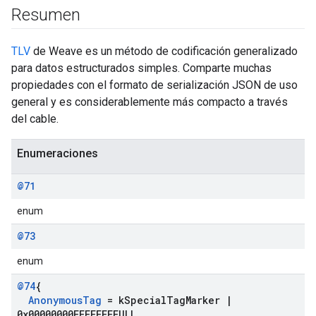
Resumen
TLV
de Weave es un método de codificación generalizado
para datos estructurados simples. Comparte muchas
propiedades con el formato de serialización JSON de uso
general y es considerablemente más compacto a través
del cable.
Enumeraciones
@71
enum
@73
enum
@74
{
Anonymous
Tag
= k
Special
Tag
Marker
|
0x00000000FFFFFFFFULL