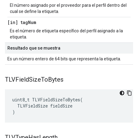
El número asignado por el proveedor para el perfil dentro del
cual se define la etiqueta.
[in] tag
Num
Es el número de etiqueta específico del perfil asignado a la
etiqueta.
Resultado que se muestra
Es un número entero de 64 bits que representa la etiqueta.
TLVField
Size
To
Bytes
uint8_t TLVFieldSizeToBytes(

  TLVFieldSize fieldSize

)
TLVType
Has
Length