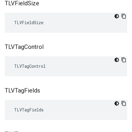
TLVField
Size
 TLVFieldSize
TLVTag
Control
 TLVTagControl
TLVTag
Fields
 TLVTagFields