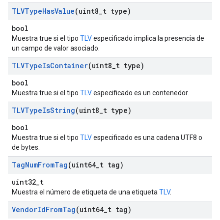
TLVType
Has
Value
(uint8
_
t type)
bool
Muestra true si el tipo
TLV
especificado implica la presencia de
un campo de valor asociado.
TLVType
Is
Container
(uint8
_
t type)
bool
Muestra true si el tipo
TLV
especificado es un contenedor.
TLVType
Is
String
(uint8
_
t type)
bool
Muestra true si el tipo
TLV
especificado es una cadena UTF8 o
de bytes.
Tag
Num
From
Tag
(uint64
_
t tag)
uint32_t
Muestra el número de etiqueta de una etiqueta
TLV
.
Vendor
Id
From
Tag
(uint64
_
t tag)