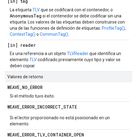
[in] tag
La etiqueta
TLV
que se codificará con el contenedor, o
AnonymousTag
si el contenedor se debe codificar sin una
etiqueta. Los valores de las etiquetas deben construirse con
una de las funciones de definición de etiquetas:
ProfileTag()
,
ContextTag()
o
CommonTag()
.
[in] reader
Es una referencia a un objeto
TLVReader
que identifica un
elemento
TLV
codificado previamente cuyo tipo y valor se
deben copiar.
Valores de retorno
WEAVE
_
NO
_
ERROR
Si el método tuvo éxito.
WEAVE
_
ERROR
_
INCORRECT
_
STATE
Si el lector proporcionado no está posicionado en un
elemento.
WEAVE
_
ERROR
_
TLV
_
CONTAINER
_
OPEN