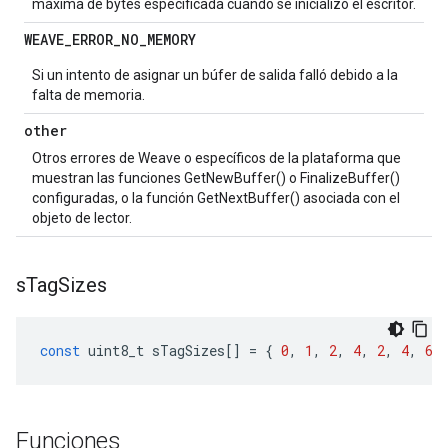
máxima de bytes especificada cuando se inicializó el escritor.
WEAVE
_
ERROR
_
NO
_
MEMORY
Si un intento de asignar un búfer de salida falló debido a la
falta de memoria.
other
Otros errores de Weave o específicos de la plataforma que
muestran las funciones GetNewBuffer() o FinalizeBuffer()
configuradas, o la función GetNextBuffer() asociada con el
objeto de lector.
s
Tag
Sizes
const
uint8_t
sTagSizes
[]
=
{
0
,
1
,
2
,
4
,
2
,
4
,
6
,
Funciones