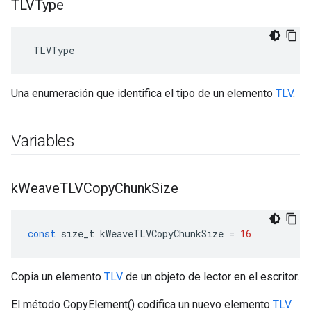
TLVType
 TLVType
Una enumeración que identifica el tipo de un elemento
TLV
.
Variables
k
Weave
TLVCopy
Chunk
Size
const
size_t
kWeaveTLVCopyChunkSize
=
16
Copia un elemento
TLV
de un objeto de lector en el escritor.
El método CopyElement() codifica un nuevo elemento
TLV