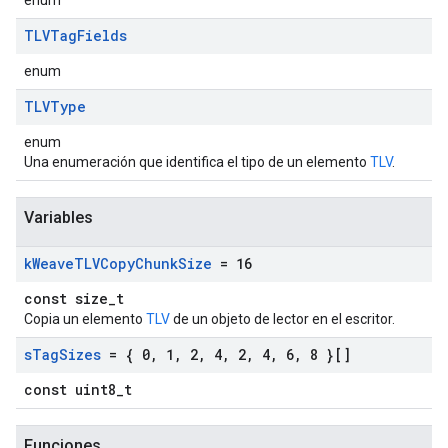
enum
TLVTag
Fields
enum
TLVType
enum
Una enumeración que identifica el tipo de un elemento
TLV
.
Variables
k
Weave
TLVCopy
Chunk
Size
= 16
const size_t
Copia un elemento
TLV
de un objeto de lector en el escritor.
s
Tag
Sizes
= { 0
,
1
,
2
,
4
,
2
,
4
,
6
,
8 }[]
const uint8_t
Funciones