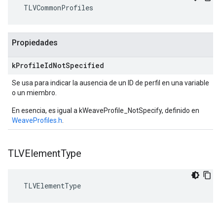
 TLVCommonProfiles
Propiedades
k
Profile
Id
Not
Specified
Se usa para indicar la ausencia de un ID de perfil en una variable
o un miembro.
En esencia, es igual a kWeaveProfile_NotSpecify, definido en
WeaveProfiles.h
.
TLVElement
Type
 TLVElementType