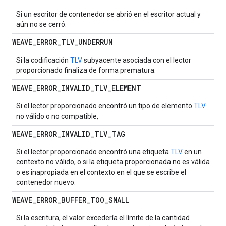
Si un escritor de contenedor se abrió en el escritor actual y
aún no se cerró.
WEAVE
_
ERROR
_
TLV
_
UNDERRUN
Si la codificación
TLV
subyacente asociada con el lector
proporcionado finaliza de forma prematura.
WEAVE
_
ERROR
_
INVALID
_
TLV
_
ELEMENT
Si el lector proporcionado encontró un tipo de elemento
TLV
no válido o no compatible,
WEAVE
_
ERROR
_
INVALID
_
TLV
_
TAG
Si el lector proporcionado encontró una etiqueta
TLV
en un
contexto no válido, o si la etiqueta proporcionada no es válida
o es inapropiada en el contexto en el que se escribe el
contenedor nuevo.
WEAVE
_
ERROR
_
BUFFER
_
TOO
_
SMALL
Si la escritura, el valor excedería el límite de la cantidad