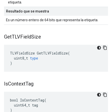
etiqueta.
Resultado que se muestra
Es un número entero de 64 bits que representa la etiqueta.
Get
TLVField
Size
TLVFieldSize
GetTLVFieldSize
(
uint8_t
type
)
Is
Context
Tag
bool IsContextTag(

  uint64_t tag

)