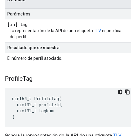
Parámetros
[in] tag
La representación de la API de una etiqueta
TLV
específica
del perfil.
Resultado que se muestra
El número de perfil asociado.
Profile
Tag
uint64_t ProfileTag(

  uint32_t profileId,

  uint32_t tagNum

)
Genera la representación de la API de una etiqueta
TLV