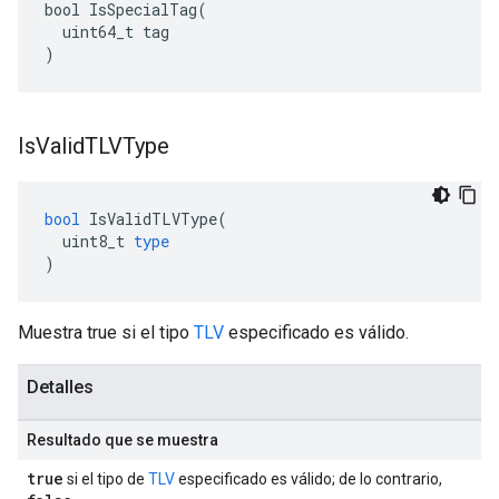
bool IsSpecialTag(

  uint64_t tag

)
Is
Valid
TLVType
bool
IsValidTLVType
(
uint8_t
type
)
Muestra true si el tipo
TLV
especificado es válido.
Detalles
Resultado que se muestra
true
si el tipo de
TLV
especificado es válido; de lo contrario,