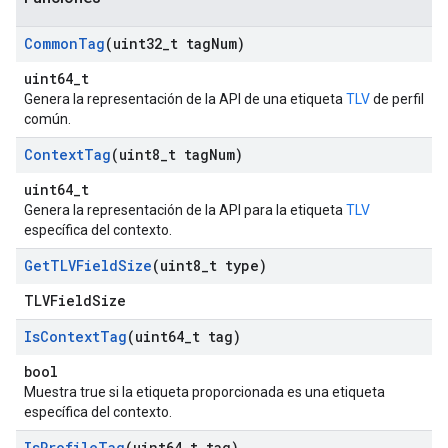
Common
Tag
(uint32
_
t tag
Num)
uint64_t
Genera la representación de la API de una etiqueta
TLV
de perfil
común.
Context
Tag
(uint8
_
t tag
Num)
uint64_t
Genera la representación de la API para la etiqueta
TLV
específica del contexto.
Get
TLVField
Size
(uint8
_
t type)
TLVFieldSize
Is
Context
Tag
(uint64
_
t tag)
bool
Muestra true si la etiqueta proporcionada es una etiqueta
específica del contexto.
Is
Profile
Tag
(uint64
_
t tag)