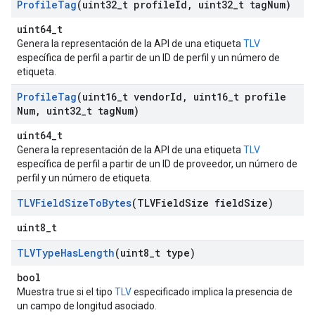
Profile
Tag
(uint32
_
t profile
Id
,
uint32
_
t tag
Num)
uint64_t
Genera la representación de la API de una etiqueta
TLV
específica de perfil a partir de un ID de perfil y un número de
etiqueta.
Profile
Tag
(uint16
_
t vendor
Id
,
uint16
_
t profile
Num
,
uint32
_
t tag
Num)
uint64_t
Genera la representación de la API de una etiqueta
TLV
específica de perfil a partir de un ID de proveedor, un número de
perfil y un número de etiqueta.
TLVField
Size
To
Bytes
(TLVField
Size field
Size)
uint8_t
TLVType
Has
Length
(uint8
_
t type)
bool
Muestra true si el tipo
TLV
especificado implica la presencia de
un campo de longitud asociado.