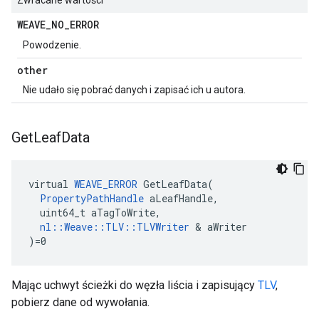
Zwracane wartości
WEAVE
_
NO
_
ERROR
Powodzenie.
other
Nie udało się pobrać danych i zapisać ich u autora.
Get
Leaf
Data
virtual 
WEAVE_ERROR
 GetLeafData(

PropertyPathHandle
 aLeafHandle,

  uint64_t aTagToWrite,

nl::Weave::TLV::TLVWriter
 & aWriter

)=0
Mając uchwyt ścieżki do węzła liścia i zapisujący
TLV
,
pobierz dane od wywołania.