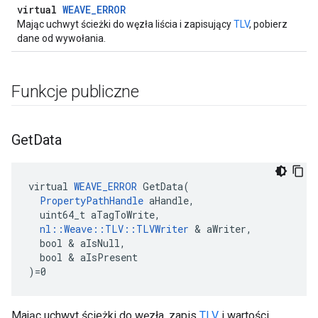
virtual
WEAVE_ERROR
Mając uchwyt ścieżki do węzła liścia i zapisujący
TLV
, pobierz
dane od wywołania.
Funkcje publiczne
Get
Data
virtual 
WEAVE_ERROR
 GetData(

PropertyPathHandle
 aHandle,

  uint64_t aTagToWrite,

nl::Weave::TLV::TLVWriter
 & aWriter,

  bool & aIsNull,

  bool & aIsPresent

Id
)=0
Mając uchwyt ścieżki do węzła, zapis
TLV
i wartości