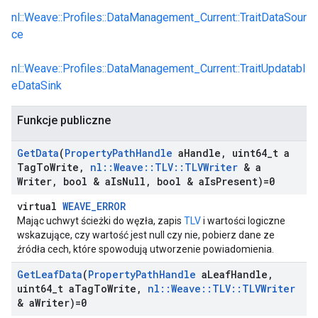
nl::Weave::Profiles::DataManagement_Current::TraitDataSour
ce
nl::Weave::Profiles::DataManagement_Current::TraitUpdatabl
eDataSink
Funkcje publiczne
Get
Data
(
Property
Path
Handle
a
Handle
,
uint64
_
t a
Tag
To
Write
,
nl
::
Weave
::
TLV
::
TLVWriter
& a
Writer
,
bool & a
Is
Null
,
bool & a
Is
Present)=0
virtual
WEAVE_ERROR
Mając uchwyt ścieżki do węzła, zapis
TLV
i wartości logiczne
wskazujące, czy wartość jest null czy nie, pobierz dane ze
źródła cech, które spowodują utworzenie powiadomienia.
Get
Leaf
Data
(
Property
Path
Handle
a
Leaf
Handle
,
uint64
_
t a
Tag
To
Write
,
nl
::
Weave
::
TLV
::
TLVWriter
& a
Writer)=0