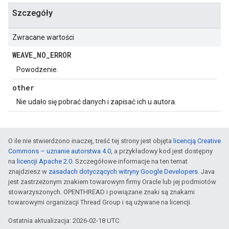
Szczegóły
Zwracane wartości
WEAVE
_
NO
_
ERROR
Powodzenie.
other
Nie udało się pobrać danych i zapisać ich u autora.
O ile nie stwierdzono inaczej, treść tej strony jest objęta
licencją Creative
Commons – uznanie autorstwa 4.0
, a przykładowy kod jest dostępny
na
licencji Apache 2.0
. Szczegółowe informacje na ten temat
znajdziesz w
zasadach dotyczących witryny Google Developers
. Java
jest zastrzeżonym znakiem towarowym firmy Oracle lub jej podmiotów
stowarzyszonych. OPENTHREAD i powiązane znaki są znakami
towarowymi organizacji Thread Group i są używane na licencji.
Ostatnia aktualizacja: 2026-02-18 UTC.