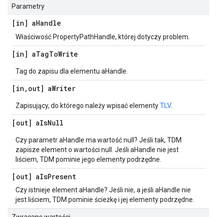
Parametry
[in] a
Handle
Właściwość PropertyPathHandle, której dotyczy problem.
[in] a
Tag
To
Write
Tag do zapisu dla elementu aHandle.
[in
,
out] a
Writer
Zapisujący, do którego należy wpisać elementy
TLV
.
[out] a
Is
Null
Czy parametr aHandle ma wartość null? Jeśli tak, TDM
zapisze element o wartości null. Jeśli aHandle nie jest
liściem, TDM pominie jego elementy podrzędne.
[out] a
Is
Present
Czy istnieje element aHandle? Jeśli nie, a jeśli aHandle nie
jest liściem, TDM pominie ścieżkę i jej elementy podrzędne.