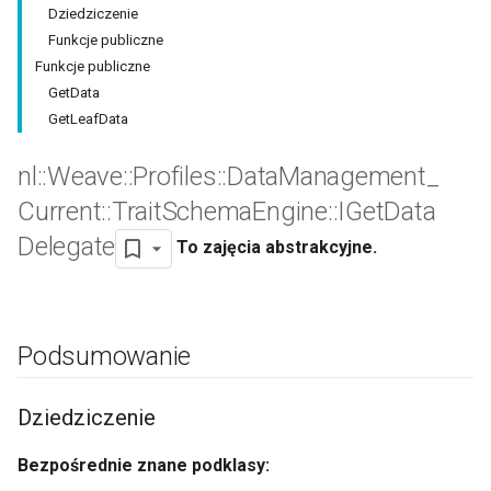
Dziedziczenie
Funkcje publiczne
Funkcje publiczne
GetData
GetLeafData
nl
::
Weave
::
Profiles
::
Data
Management
_
Current
::
Trait
Schema
Engine
::
IGet
Data
Delegate
To zajęcia abstrakcyjne.
Podsumowanie
Dziedziczenie
Bezpośrednie znane podklasy: