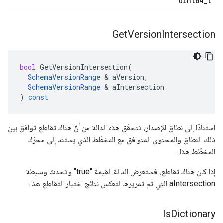
uint64
_
t
Get
Version
Intersection
bool
GetVersionIntersection
(
SchemaVersionRange
&
aVersion
,
SchemaVersionRange
&
aIntersection
)
const
استنادًا إلى نطاق الإصدار، تتحقّق هذه الدالة من أنّ هناك تقاطع توافق بين
ذلك النطاق والمحتوى المتوافق مع المخطّط الذي يستند إلى محرّك
المخطّط هذا.
إذا كان هناك تقاطع، فستعرض الدالة القيمة "true" وتحدث وسيطة
aIntersection التي تم تمريرها لتعكس نتائج اختبار التقاطع هذا.
Is
Dictionary