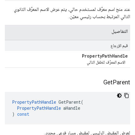
عند منح اسم معرِّف لمستخدم حالي، يتم عرض الاسم المعرِّف الثانوي
التالي المرتبط بحساب رئيسي معيّن.
التفاصيل
قيم الإرجاع
Property
Path
Handle
الاسم المعرِّف للطفل التالي
Get
Parent
PropertyPathHandle
GetParent
(
PropertyPathHandle
aHandle
)
const
لعرض المقبض الرئيسي لمقبض مسار فرعي محدد.