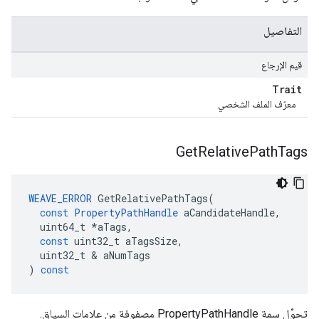
التفاصيل
قيم الإرجاع
Trait
معرّف الملف الشخصي
Get
Relative
Path
Tags
WEAVE_ERROR
GetRelativePathTags
(
const
PropertyPathHandle
aCandidateHandle
,
uint64_t
*
aTags
,
const
uint32_t
aTagsSize
,
uint32_t
&
aNumTags
)
const
تحوِّل سمة PropertyPathHandle مصفوفة من علامات السياق.