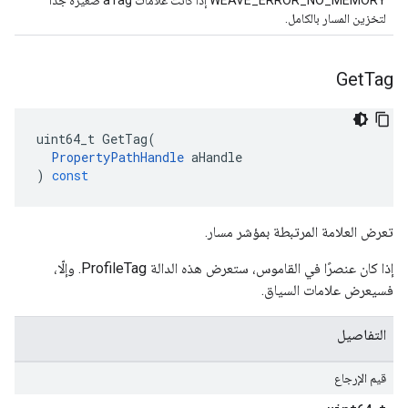
WEAVE_ERROR_NO_MEMORY إذا كانت علامات aTag صغيرة جدًا
لتخزين المسار بالكامل.
Get
Tag
uint64_t
GetTag
(
PropertyPathHandle
aHandle
)
const
تعرض العلامة المرتبطة بمؤشر مسار.
إذا كان عنصرًا في القاموس، ستعرض هذه الدالة ProfileTag. وإلّا،
فسيعرض علامات السياق.
التفاصيل
قيم الإرجاع