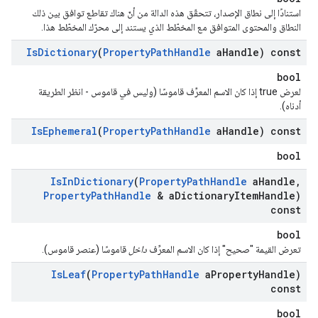
استنادًا إلى نطاق الإصدار، تتحقّق هذه الدالة من أنّ هناك تقاطع توافق بين ذلك
النطاق والمحتوى المتوافق مع المخطّط الذي يستند إلى محرّك المخطّط هذا.
Is
Dictionary
(
Property
Path
Handle
a
Handle) const
bool
لعرض true إذا كان الاسم المعرِّف قاموسًا (وليس في قاموس - انظر الطريقة
أدناه).
Is
Ephemeral
(
Property
Path
Handle
a
Handle) const
bool
Is
In
Dictionary
(
Property
Path
Handle
a
Handle
,
Property
Path
Handle
& a
Dictionary
Item
Handle)
const
bool
تعرض القيمة "صحيح" إذا كان الاسم المعرِّف
داخل
قاموسًا (عنصر قاموس).
Is
Leaf
(
Property
Path
Handle
a
Property
Handle)
const
bool