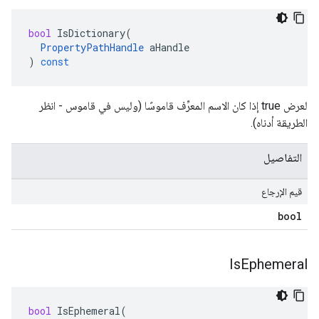
bool
IsDictionary
(
PropertyPathHandle
aHandle
)
const
لعرض true إذا كان الاسم المعرِّف قاموسًا (وليس في قاموس - انظر
الطريقة أدناه).
التفاصيل
قيم الإرجاع
bool
Is
Ephemeral
bool
IsEphemeral
(