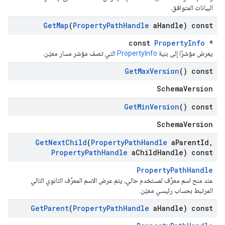
البيانات المتوافق.
Get
Map
(
Property
Path
Handle
a
Handle) const
const
PropertyInfo
*
يعرض مؤشرًا إلى بنية
PropertyInfo
التي تصف مؤشر مسار معيّن.
Get
Max
Version
() const
SchemaVersion
Get
Min
Version
() const
SchemaVersion
Get
Next
Child
(
Property
Path
Handle
a
Parent
Id
,
Property
Path
Handle
a
Child
Handle) const
PropertyPathHandle
عند منح اسم معرِّف لمستخدم حالي، يتم عرض الاسم المعرِّف الثانوي التالي
المرتبط بحساب رئيسي معيّن.
Get
Parent
(
Property
Path
Handle
a
Handle) const