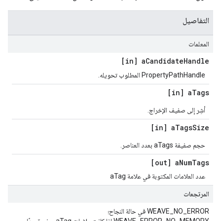
التفاصيل
المعلمات
[in] a
Candidate
Handle
PropertyPathHandle المطلوب تحويله.
[in] a
Tags
أشِر إلى صفيف الإخراج.
[in] a
Tags
Size
حجم صفيفة aTags بعدد العناصر.
[out] a
Num
Tags
عدد العلامات المكتوبة في علامة aTag
المرتجعات
WEAVE_NO_ERROR في حالة النجاح؛