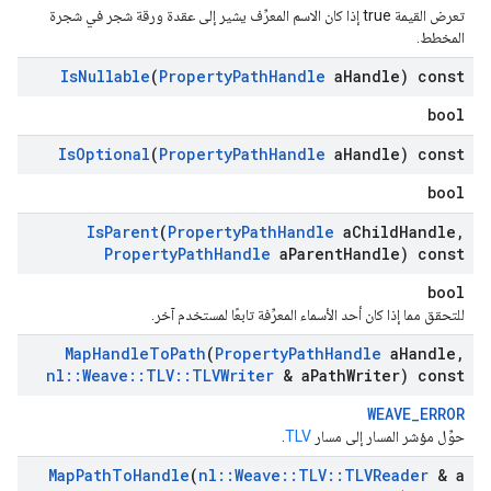
تعرض القيمة true إذا كان الاسم المعرِّف يشير إلى عقدة ورقة شجر في شجرة
المخطط.
Is
Nullable
(
Property
Path
Handle
a
Handle) const
bool
Is
Optional
(
Property
Path
Handle
a
Handle) const
bool
Is
Parent
(
Property
Path
Handle
a
Child
Handle
,
Property
Path
Handle
a
Parent
Handle) const
bool
للتحقق مما إذا كان أحد الأسماء المعرِّفة تابعًا لمستخدم آخر.
Map
Handle
To
Path
(
Property
Path
Handle
a
Handle
,
nl
::
Weave
::
TLV
::
TLVWriter
& a
Path
Writer) const
WEAVE_ERROR
حوِّل مؤشر المسار إلى مسار
TLV
.
Map
Path
To
Handle
(
nl
::
Weave
::
TLV
::
TLVReader
& a