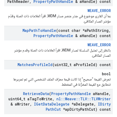
Path
Reader
,
Property
Path
Handle
& a
Handle) const
WEAVE_ERROR
بما أن القارئ موضوع في جذر عنصر مسار WDM، اقرأ العلامات ذات الصلة وقدّم
مؤشر المسار المكافئ.
Map
Path
To
Handle
(const char *a
Path
String
,
Property
Path
Handle
& a
Handle) const
WEAVE_ERROR
بالنظر إلى تمثيل السلسلة لمسار WDM، اقرأ العلامات ذات الصلة وقدم مؤشر
المسار المكافئ.
Matches
Profile
Id
(uint32
_
t a
Profile
Id) const
bool
تعرض القيمة "صحيح" إذا كانت قيمة معرّف الملف الشخصي التي تم تمريرها
تتطابق مع القيمة المخزَّنة في المخطط.
Retrieve
Data
(
Property
Path
Handle
a
Handle
,
uint64
_
t a
Tag
To
Write
,
nl
::
Weave
::
TLV
::
TLVWriter
& a
Writer
,
IGet
Data
Delegate
*a
Delegate
,
IDirty
Path
Cut
*ap
Dirty
Path
Cut) const