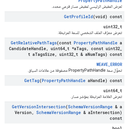
PropertyPathHandle
لعرض المقبض الرئيسي لمقبض مسار فرعي محدد.
Get
Profile
Id
(void) const
uint32_t
تعرض معرّف الملف الشخصي للسمة المرتبطة.
Get
Relative
Path
Tags
(const
Property
Path
Handle
a
Candidate
Handle
,
uint64
_
t *a
Tags
,
const uint32
_
t a
Tags
Size
,
uint32
_
t & a
Num
Tags) const
WEAVE_ERROR
تحوِّل سمة PropertyPathHandle مصفوفة من علامات السياق.
Get
Tag
(
Property
Path
Handle
a
Handle) const
uint64_t
تعرض العلامة المرتبطة بمؤشر مسار.
Get
Version
Intersection
(
Schema
Version
Range
& a
Version
,
Schema
Version
Range
& a
Intersection)
const
bool