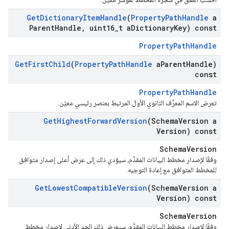
Get
Dictionary
Item
Handle
(
Property
Path
Handle
a
Parent
Handle
,
uint16
_
t a
Dictionary
Key) const
PropertyPathHandle
Get
First
Child
(
Property
Path
Handle
a
Parent
Handle)
const
PropertyPathHandle
تعرض الاسم المعرِّف الثانوي الأول المرتبط بعنصر رئيسي معيّن.
Get
Highest
Forward
Version
(Schema
Version a
Version) const
SchemaVersion
وفقًا لإصدار مخطط البيانات المقدَّم، سيؤدي ذلك إلى عرض أعلى إصدار متوافق
للمخطط المتوافق مع إعادة التوجيه.
Get
Lowest
Compatible
Version
(Schema
Version a
Version) const
SchemaVersion
وفقًا لإصدار مخطط البيانات المقدَّم، سيعرض ذلك الحد الأدنى لإصدار مخطط