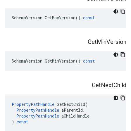
SchemaVersion
GetMaxVersion
()
const
Get
Min
Version
SchemaVersion
GetMinVersion
()
const
Get
Next
Child
PropertyPathHandle
GetNextChild
(
PropertyPathHandle
aParentId
,
PropertyPathHandle
aChildHandle
)
const