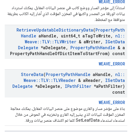
WEAVE_ERROR
استنادًا إلى مؤشر المسار ووضع كاتب في عنصر البيانات المقابل، يمكنك استرداد
بيانات الورقة من المصدر واكتبها في المخزن المؤقت الذي أشار إليه الكاتب بطريقة
متوافقة مع المخطط.
Retrieve
Updatable
Dictionary
Data
(
Property
Path
Handle
a
Handle
,
uint64
_
t a
Tag
To
Write
,
nl
::
Weave
::
TLV
::
TLVWriter
& a
Writer
,
IGet
Data
Delegate
*a
Delegate
,
Property
Path
Handle
& a
Property
Path
Handle
Of
Dict
Item
To
Start
From) const
WEAVE_ERROR
Store
Data
(
Property
Path
Handle
a
Handle
,
nl
::
Weave
::
TLV
::
TLVReader
& a
Reader
,
ISet
Data
Delegate
*a
Delegate
,
IPath
Filter
*a
Path
Filter)
const
WEAVE_ERROR
بناءً على مؤشر مسار والقارئ موضوع على عنصر البيانات المقابل، يمكنك معالجة
المخزن المؤقت للبيانات الذي يشير إليه القارئ وتخزينه في الحوض من خلال
استدعاء استدعاء SetLeafData كلما تم اكتشاف عنصر بيانات ورقة.