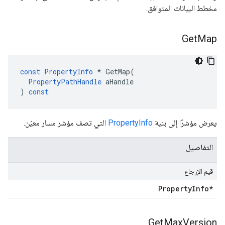
مخطط البيانات المتوافق.
Get
Map
const
PropertyInfo
*
GetMap
(
PropertyPathHandle
aHandle
)
const
يعرض مؤشرًا إلى بنية
PropertyInfo
التي تصف مؤشر مسار معيّن.
التفاصيل
قيم الإرجاع
Property
Info*
Get
Max
Version