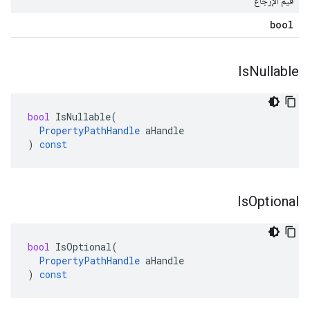
قيم الإرجاع
bool
Is
Nullable
bool
IsNullable
(
PropertyPathHandle
aHandle
)
const
Is
Optional
bool
IsOptional
(
PropertyPathHandle
aHandle
)
const