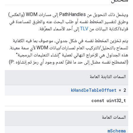
ويشمل ذلك التحويل من PathHandles إلى مسارات WDM (والعكس)
وطرق لتفسير المخطط نفسه أو طلب البحث عنه والطرق للمساعدة في
قراءة/كتابة البيانات من
TLV
إلى أحد الأسماء المعرِّفة.
يتم تخزين المخطط نفسه في شكل جدولي، موصوف بما فيه الكفاية
للسماح بالتحليل/التركيب العام لمسارات/بيانات WDM لأي سمة معينة.
هذه الجداول هي الإخراج النهائي لعملية "إنشاء التعليمات البرمجية"
(المصطلح نفسه مضلل إلى حد ما نظرًا لعدم وجود أي رمز تم إنشاؤه :P)
السمات الثابتة العامة
k
Handle
Table
Offset
= 2
const uint32_t
السمات العامة
m
Schema