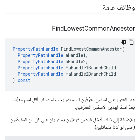
وظائف عامة
Find
Lowest
Common
Ancestor
PropertyPathHandle
FindLowestCommonAncestor
(
PropertyPathHandle
aHandle1
,
PropertyPathHandle
aHandle2
,
PropertyPathHandle
*
aHandle1BranchChild
,
PropertyPathHandle
*
aHandle2BranchChild
)
const
عند العثور على اسمَين معرِّفَين للسمات، يجب احتساب أقل اسم معرِّف
يُعدّ اسمًا لهذين الاسمَين المعرِّفَين.
بالإضافة إلى ذلك، أدخِل فرعين فرعيَّين يحتويان على كل من المقبضَين
(حتى لو كانا متماثلين).