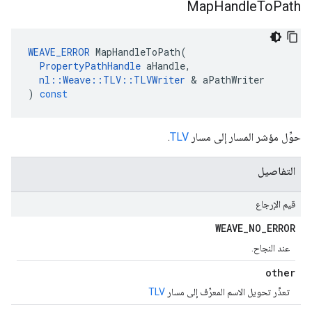
Map
Handle
To
Path
WEAVE_ERROR
MapHandleToPath
(
PropertyPathHandle
aHandle
,
nl
::
Weave
::
TLV
::
TLVWriter
&
aPathWriter
)
const
حوِّل مؤشر المسار إلى مسار
TLV
.
التفاصيل
قيم الإرجاع
WEAVE
_
NO
_
ERROR
عند النجاح.
other
تعذَّر تحويل الاسم المعرِّف إلى مسار
TLV