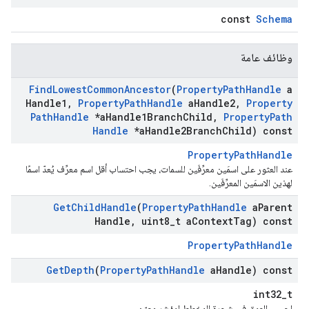
const
Schema
وظائف عامة
Find
Lowest
Common
Ancestor
(
Property
Path
Handle
a
Handle1
,
Property
Path
Handle
a
Handle2
,
Property
Path
Handle
*a
Handle1Branch
Child
,
Property
Path
Handle
*a
Handle2Branch
Child) const
PropertyPathHandle
عند العثور على اسمَين معرِّفَين للسمات، يجب احتساب أقل اسم معرِّف يُعدّ اسمًا
لهذين الاسمَين المعرِّفَين.
Get
Child
Handle
(
Property
Path
Handle
a
Parent
Handle
,
uint8
_
t a
Context
Tag) const
PropertyPathHandle
Get
Depth
(
Property
Path
Handle
a
Handle) const
int32_t
احسب العمق في شجرة المخطط لمؤشر معيّن.