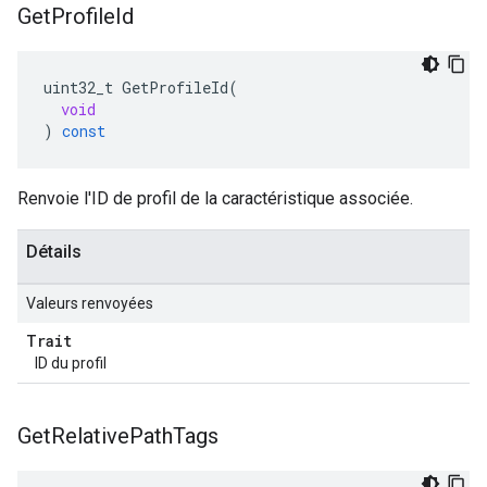
Get
Profile
Id
uint32_t
GetProfileId
(
void
)
const
Renvoie l'ID de profil de la caractéristique associée.
Détails
Valeurs renvoyées
Trait
ID du profil
Get
Relative
Path
Tags