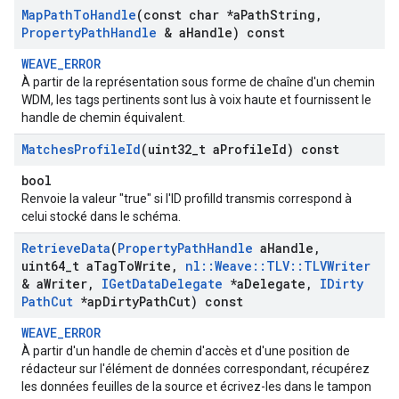
Map
Path
To
Handle
(const char *a
Path
String
,
Property
Path
Handle
& a
Handle) const
WEAVE_ERROR
À partir de la représentation sous forme de chaîne d'un chemin
WDM, les tags pertinents sont lus à voix haute et fournissent le
handle de chemin équivalent.
Matches
Profile
Id
(uint32
_
t a
Profile
Id) const
bool
Renvoie la valeur "true" si l'ID profilId transmis correspond à
celui stocké dans le schéma.
Retrieve
Data
(
Property
Path
Handle
a
Handle
,
uint64
_
t a
Tag
To
Write
,
nl
::
Weave
::
TLV
::
TLVWriter
& a
Writer
,
IGet
Data
Delegate
*a
Delegate
,
IDirty
Path
Cut
*ap
Dirty
Path
Cut) const
WEAVE_ERROR
À partir d'un handle de chemin d'accès et d'une position de
rédacteur sur l'élément de données correspondant, récupérez
les données feuilles de la source et écrivez-les dans le tampon