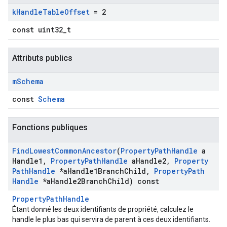
k
Handle
Table
Offset
= 2
const uint32_t
Attributs publics
m
Schema
const
Schema
Fonctions publiques
Find
Lowest
Common
Ancestor
(
Property
Path
Handle
a
Handle1
,
Property
Path
Handle
a
Handle2
,
Property
Path
Handle
*a
Handle1Branch
Child
,
Property
Path
Handle
*a
Handle2Branch
Child) const
Id
PropertyPathHandle
Étant donné les deux identifiants de propriété, calculez le
handle le plus bas qui servira de parent à ces deux identifiants.