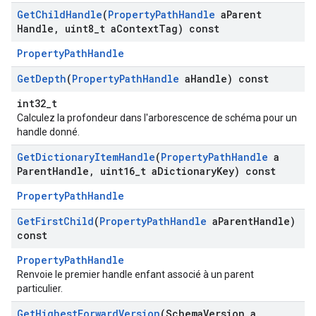
Get
Child
Handle
(
Property
Path
Handle
a
Parent
Handle
,
uint8
_
t a
Context
Tag) const
PropertyPathHandle
Get
Depth
(
Property
Path
Handle
a
Handle) const
int32_t
Calculez la profondeur dans l'arborescence de schéma pour un
handle donné.
Get
Dictionary
Item
Handle
(
Property
Path
Handle
a
Parent
Handle
,
uint16
_
t a
Dictionary
Key) const
PropertyPathHandle
Get
First
Child
(
Property
Path
Handle
a
Parent
Handle)
const
PropertyPathHandle
Renvoie le premier handle enfant associé à un parent
particulier.
Get
Highest
Forward
Version
(Schema
Version a