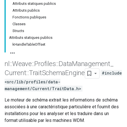
Attributs statiques publics
Attributs publics
Fonctions publiques
Classes
Structs
Attributs statiques publics
kHandleTableOffset
nl
::
Weave
::
Profiles
::
Data
Management
_
Current
::
Trait
Schema
Engine
#include
<src/lib/profiles/data-
management/Current/TraitData.h>
Le moteur de schéma extrait les informations de schéma
associées à une caractéristique particulière et fournit des
installations pour les analyser et les traduire dans un
format utilisable par les machines WDM.