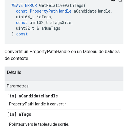
WEAVE_ERROR
GetRelativePathTags
(
const
PropertyPathHandle
aCandidateHandle
,
uint64_t
*
aTags
,
const
uint32_t
aTagsSize
,
uint32_t
&
aNumTags
)
const
Convertit un PropertyPathHandle en un tableau de balises
de contexte.
Détails
Paramètres
[in] a
Candidate
Handle
PropertyPathHandle à convertir.
[in] a
Tags
Pointeur vers le tableau de sortie.