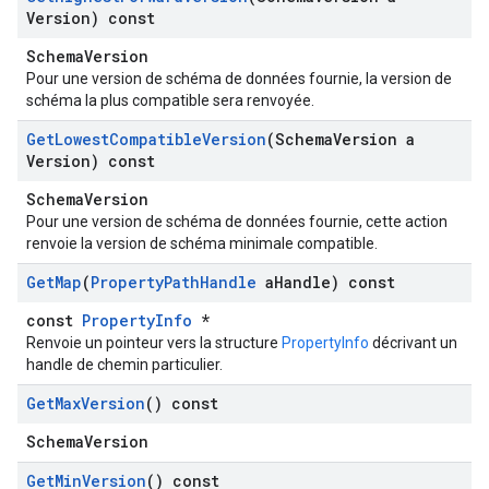
Version) const
SchemaVersion
Pour une version de schéma de données fournie, la version de
schéma la plus compatible sera renvoyée.
Get
Lowest
Compatible
Version
(Schema
Version a
Version) const
SchemaVersion
Pour une version de schéma de données fournie, cette action
renvoie la version de schéma minimale compatible.
Get
Map
(
Property
Path
Handle
a
Handle) const
const
PropertyInfo
*
Renvoie un pointeur vers la structure
PropertyInfo
décrivant un
handle de chemin particulier.
Get
Max
Version
() const
SchemaVersion
Get
Min
Version
() const