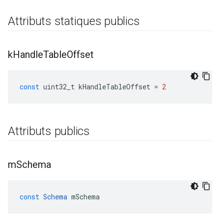
Attributs statiques publics
k
Handle
Table
Offset
const
uint32_t
kHandleTableOffset
=
2
Attributs publics
m
Schema
const
Schema
mSchema