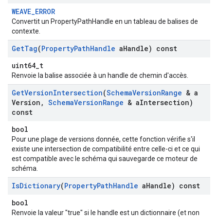
WEAVE_ERROR
Convertit un PropertyPathHandle en un tableau de balises de
contexte.
Get
Tag
(
Property
Path
Handle
a
Handle) const
uint64_t
Renvoie la balise associée à un handle de chemin d'accès.
Get
Version
Intersection
(
Schema
Version
Range
& a
Version
,
Schema
Version
Range
& a
Intersection)
const
bool
Pour une plage de versions donnée, cette fonction vérifie s'il
existe une intersection de compatibilité entre celle-ci et ce qui
est compatible avec le schéma qui sauvegarde ce moteur de
schéma.
Is
Dictionary
(
Property
Path
Handle
a
Handle) const
bool
Renvoie la valeur "true" si le handle est un dictionnaire (et non