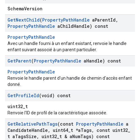
SchemaVersion
Get
Next
Child
(
Property
Path
Handle
a
Parent
Id
,
Property
Path
Handle
a
Child
Handle) const
PropertyPathHandle
Avec un handle fourni à un enfant existant, renvoie le handle
enfant suivant associé à un parent particulier.
Get
Parent
(
Property
Path
Handle
a
Handle) const
PropertyPathHandle
Renvoie le handle parent d'un handle de chemin d'accès enfant
donné.
Get
Profile
Id
(void) const
uint32_t
Renvoie l'ID de profil de la caractéristique associée.
Get
Relative
Path
Tags
(const
Property
Path
Handle
a
Candidate
Handle
,
uint64
_
t *a
Tags
,
const uint32
_
t a
Tags
Size
,
uint32
_
t & a
Num
Tags) const