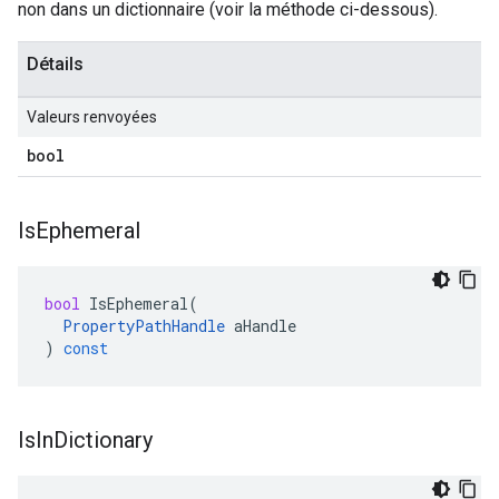
non dans un dictionnaire (voir la méthode ci-dessous).
Détails
Valeurs renvoyées
bool
Is
Ephemeral
bool
IsEphemeral
(
PropertyPathHandle
aHandle
)
const
Is
In
Dictionary