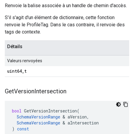
Renvoie la balise associée à un handle de chemin d'accès.
S'il s'agit d'un élément de dictionnaire, cette fonction
renvoie le ProfileTag. Dans le cas contraire, il renvoie des
tags de contexte.
Détails
Valeurs renvoyées
uint64
_
t
Get
Version
Intersection
bool
GetVersionIntersection
(
SchemaVersionRange
&
aVersion
,
SchemaVersionRange
&
aIntersection
)
const