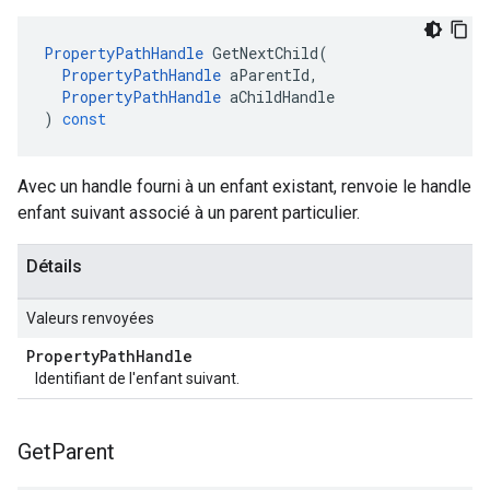
PropertyPathHandle
GetNextChild
(
PropertyPathHandle
aParentId
,
PropertyPathHandle
aChildHandle
)
const
Avec un handle fourni à un enfant existant, renvoie le handle
enfant suivant associé à un parent particulier.
Détails
Valeurs renvoyées
Property
Path
Handle
Identifiant de l'enfant suivant.
Get
Parent