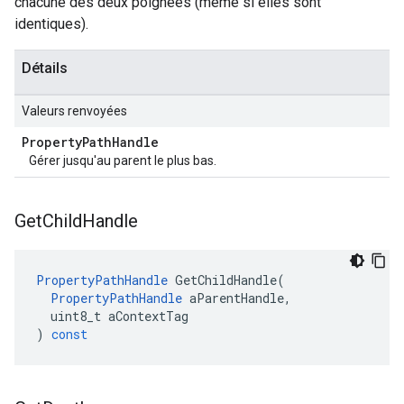
chacune des deux poignées (même si elles sont
identiques).
Détails
Valeurs renvoyées
Property
Path
Handle
Gérer jusqu'au parent le plus bas.
Get
Child
Handle
PropertyPathHandle
GetChildHandle
(
PropertyPathHandle
aParentHandle
,
uint8_t
aContextTag
)
const