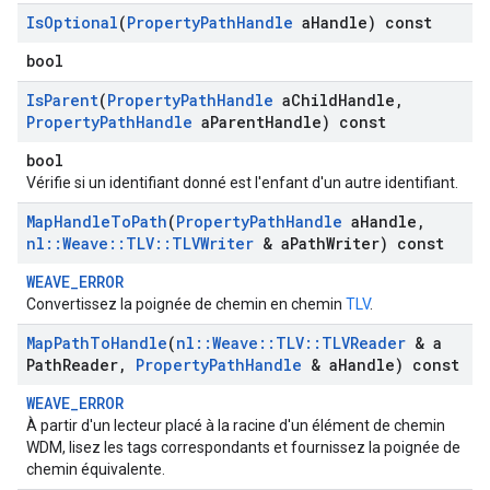
Is
Optional
(
Property
Path
Handle
a
Handle) const
bool
Is
Parent
(
Property
Path
Handle
a
Child
Handle
,
Property
Path
Handle
a
Parent
Handle) const
bool
Vérifie si un identifiant donné est l'enfant d'un autre identifiant.
Map
Handle
To
Path
(
Property
Path
Handle
a
Handle
,
nl
::
Weave
::
TLV
::
TLVWriter
& a
Path
Writer) const
WEAVE_ERROR
Convertissez la poignée de chemin en chemin
TLV
.
Map
Path
To
Handle
(
nl
::
Weave
::
TLV
::
TLVReader
& a
Path
Reader
,
Property
Path
Handle
& a
Handle) const
WEAVE_ERROR
À partir d'un lecteur placé à la racine d'un élément de chemin
WDM, lisez les tags correspondants et fournissez la poignée de
chemin équivalente.