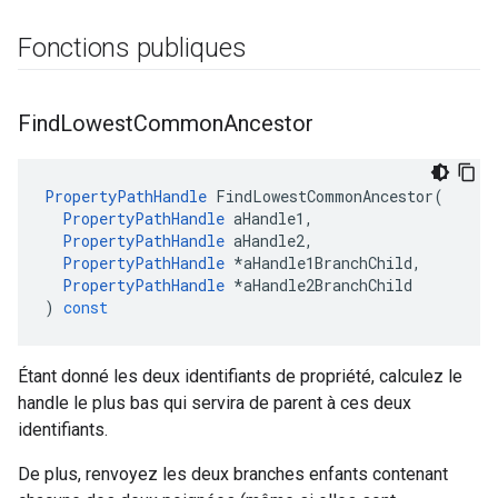
Fonctions publiques
Find
Lowest
Common
Ancestor
PropertyPathHandle
FindLowestCommonAncestor
(
PropertyPathHandle
aHandle1
,
PropertyPathHandle
aHandle2
,
PropertyPathHandle
*
aHandle1BranchChild
,
PropertyPathHandle
*
aHandle2BranchChild
)
const
Étant donné les deux identifiants de propriété, calculez le
handle le plus bas qui servira de parent à ces deux
identifiants.
De plus, renvoyez les deux branches enfants contenant