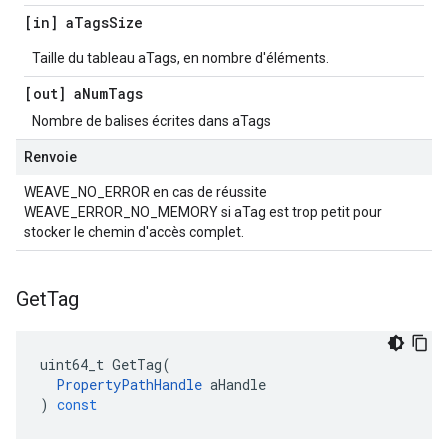
[in] a
Tags
Size
Taille du tableau aTags, en nombre d'éléments.
[out] a
Num
Tags
Nombre de balises écrites dans aTags
Renvoie
WEAVE_NO_ERROR en cas de réussite
WEAVE_ERROR_NO_MEMORY si aTag est trop petit pour
stocker le chemin d'accès complet.
Get
Tag
uint64_t
GetTag
(
PropertyPathHandle
aHandle
)
const