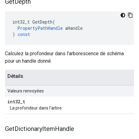
Get
Depth
int32_t
GetDepth
(
PropertyPathHandle
aHandle
)
const
Calculez la profondeur dans l'arborescence de schéma
pour un handle donné.
Détails
Valeurs renvoyées
int32
_
t
La profondeur dans l'arbre
Get
Dictionary
Item
Handle