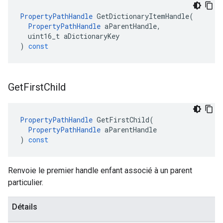
PropertyPathHandle
GetDictionaryItemHandle
(
PropertyPathHandle
aParentHandle
,
uint16_t
aDictionaryKey
)
const
Get
First
Child
PropertyPathHandle
GetFirstChild
(
PropertyPathHandle
aParentHandle
)
const
Renvoie le premier handle enfant associé à un parent
particulier.
Détails