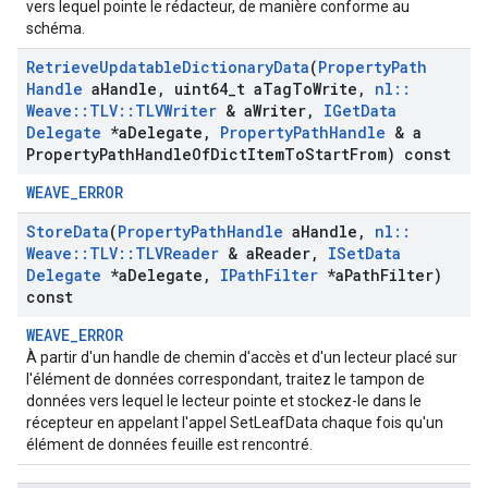
vers lequel pointe le rédacteur, de manière conforme au
schéma.
Retrieve
Updatable
Dictionary
Data
(
Property
Path
Handle
a
Handle
,
uint64
_
t a
Tag
To
Write
,
nl
::
Weave
::
TLV
::
TLVWriter
& a
Writer
,
IGet
Data
Delegate
*a
Delegate
,
Property
Path
Handle
& a
Property
Path
Handle
Of
Dict
Item
To
Start
From) const
WEAVE_ERROR
Store
Data
(
Property
Path
Handle
a
Handle
,
nl
::
Weave
::
TLV
::
TLVReader
& a
Reader
,
ISet
Data
Delegate
*a
Delegate
,
IPath
Filter
*a
Path
Filter)
const
WEAVE_ERROR
À partir d'un handle de chemin d'accès et d'un lecteur placé sur
l'élément de données correspondant, traitez le tampon de
données vers lequel le lecteur pointe et stockez-le dans le
récepteur en appelant l'appel SetLeafData chaque fois qu'un
élément de données feuille est rencontré.