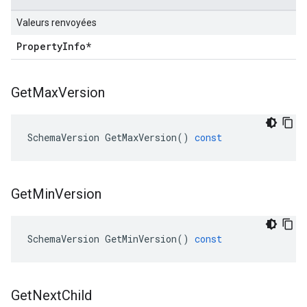
Valeurs renvoyées
Property
Info*
Get
Max
Version
SchemaVersion
GetMaxVersion
()
const
Get
Min
Version
SchemaVersion
GetMinVersion
()
const
Get
Next
Child