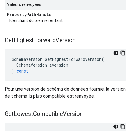
Valeurs renvoyées
Property
Path
Handle
Identifiant du premier enfant.
Get
Highest
Forward
Version
SchemaVersion
GetHighestForwardVersion
(
SchemaVersion
aVersion
)
const
Pour une version de schéma de données fournie, la version
de schéma la plus compatible est renvoyée.
Get
Lowest
Compatible
Version