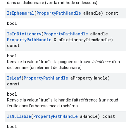
dans un dictionnaire (voir la méthode ci-dessous).
Is
Ephemeral
(
Property
Path
Handle
a
Handle) const
bool
Is
In
Dictionary
(
Property
Path
Handle
a
Handle
,
Property
Path
Handle
& a
Dictionary
Item
Handle)
const
bool
Renvoie la valeur "true" si la poignée se trouve
à l'intérieur
d'un
dictionnaire (un élément de dictionnaire).
Is
Leaf
(
Property
Path
Handle
a
Property
Handle)
const
bool
Renvoie la valeur "true" si le handle fait référence à un nœud
feuille dans l'arborescence du schéma.
Is
Nullable
(
Property
Path
Handle
a
Handle) const
bool