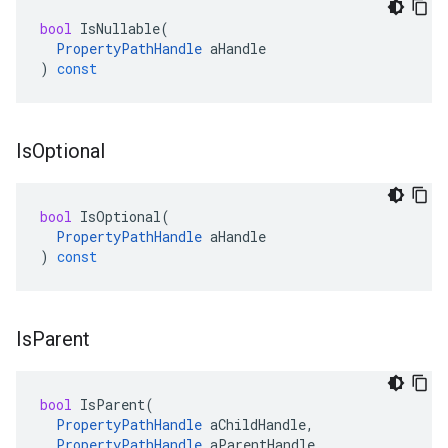
bool
IsNullable
(
PropertyPathHandle
aHandle
)
const
Is
Optional
bool
IsOptional
(
PropertyPathHandle
aHandle
)
const
Is
Parent
bool
IsParent
(
PropertyPathHandle
aChildHandle
,
PropertyPathHandle
aParentHandle