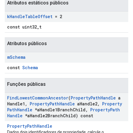
Atributos estáticos públicos
k
Handle
Table
Offset
= 2
const uint32_t
Atributos públicos
m
Schema
const
Schema
Funções públicas
Find
Lowest
Common
Ancestor
(
Property
Path
Handle
a
Handle1
,
Property
Path
Handle
a
Handle2
,
Property
Id
Path
Handle
*a
Handle1Branch
Child
,
Property
Path
Handle
*a
Handle2Branch
Child) const
PropertyPathHandle
Dados dois identificadores de propriedade, calcule o