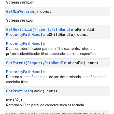
SchemaVersion
Get
Min
Version
() const
SchemaVersion
Get
Next
Child
(
Property
Path
Handle
a
Parent
Id
,
Property
Path
Handle
a
Child
Handle) const
PropertyPathHandle
Dado um identificador para um filho existente, retorna o
próximo identificador filho associado a um pai específico.
Get
Parent
(
Property
Path
Handle
a
Handle) const
PropertyPathHandle
Retorna o identificador pai de um determinado identificador de
caminho filho.
Get
Profile
Id
(void) const
uint32_t
Retorna o ID do perfil da característica associada.