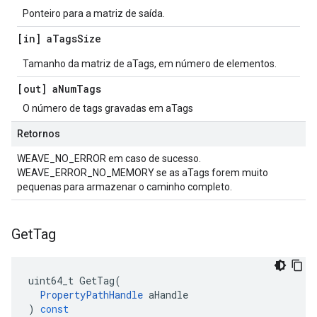
Ponteiro para a matriz de saída.
[in] a
Tags
Size
Tamanho da matriz de aTags, em número de elementos.
[out] a
Num
Tags
O número de tags gravadas em aTags
Retornos
WEAVE_NO_ERROR em caso de sucesso.
WEAVE_ERROR_NO_MEMORY se as aTags forem muito
pequenas para armazenar o caminho completo.
Get
Tag
uint64_t
GetTag
(
PropertyPathHandle
aHandle
)
const