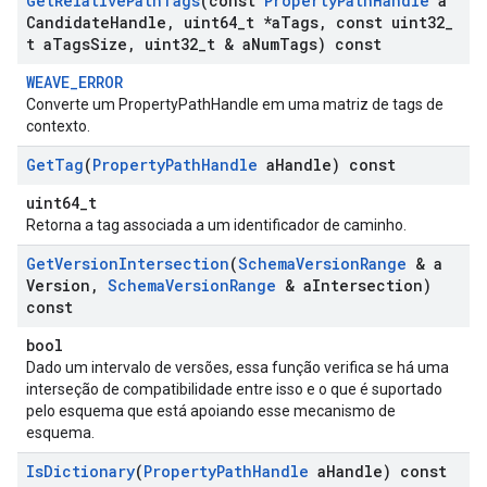
Get
Relative
Path
Tags
(const
Property
Path
Handle
a
Candidate
Handle
,
uint64
_
t *a
Tags
,
const uint32
_
t a
Tags
Size
,
uint32
_
t & a
Num
Tags) const
WEAVE_ERROR
Converte um PropertyPathHandle em uma matriz de tags de
contexto.
Get
Tag
(
Property
Path
Handle
a
Handle) const
uint64_t
Retorna a tag associada a um identificador de caminho.
Get
Version
Intersection
(
Schema
Version
Range
& a
Version
,
Schema
Version
Range
& a
Intersection)
const
bool
Dado um intervalo de versões, essa função verifica se há uma
interseção de compatibilidade entre isso e o que é suportado
pelo esquema que está apoiando esse mecanismo de
esquema.
Is
Dictionary
(
Property
Path
Handle
a
Handle) const