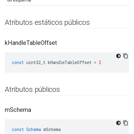
do esquema.
Atributos estáticos públicos
k
Handle
Table
Offset
const
uint32_t
kHandleTableOffset
=
2
Atributos públicos
m
Schema
const
Schema
mSchema