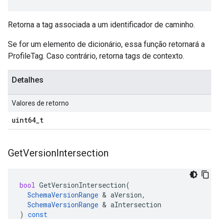
Retorna a tag associada a um identificador de caminho.
Se for um elemento de dicionário, essa função retornará a
ProfileTag. Caso contrário, retorna tags de contexto.
Detalhes
Valores de retorno
uint64
_
t
Get
Version
Intersection
bool
GetVersionIntersection
(
SchemaVersionRange
&
aVersion
,
SchemaVersionRange
&
aIntersection
)
const