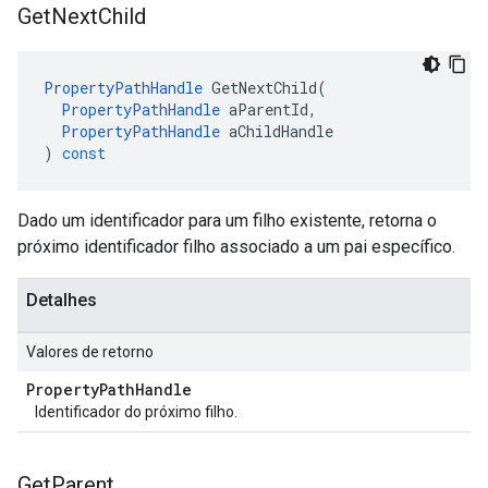
Get
Next
Child
PropertyPathHandle
GetNextChild
(
PropertyPathHandle
aParentId
,
PropertyPathHandle
aChildHandle
)
const
Dado um identificador para um filho existente, retorna o
próximo identificador filho associado a um pai específico.
Detalhes
Valores de retorno
Property
Path
Handle
Identificador do próximo filho.
Get
Parent