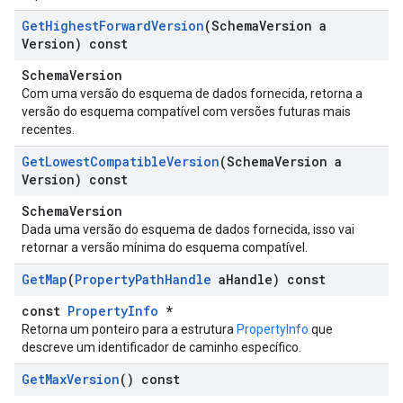
Get
Highest
Forward
Version
(Schema
Version a
Version) const
SchemaVersion
Com uma versão do esquema de dados fornecida, retorna a
versão do esquema compatível com versões futuras mais
recentes.
Get
Lowest
Compatible
Version
(Schema
Version a
Version) const
SchemaVersion
Dada uma versão do esquema de dados fornecida, isso vai
retornar a versão mínima do esquema compatível.
Get
Map
(
Property
Path
Handle
a
Handle) const
const
PropertyInfo
*
Retorna um ponteiro para a estrutura
PropertyInfo
que
descreve um identificador de caminho específico.
Get
Max
Version
() const