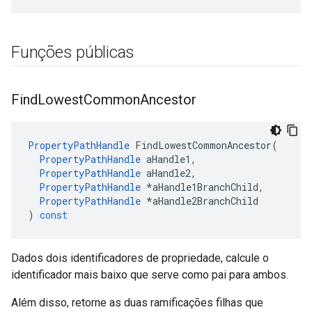
Funções públicas
Find
Lowest
Common
Ancestor
PropertyPathHandle
FindLowestCommonAncestor
(
PropertyPathHandle
aHandle1
,
PropertyPathHandle
aHandle2
,
PropertyPathHandle
*
aHandle1BranchChild
,
PropertyPathHandle
*
aHandle2BranchChild
)
const
Dados dois identificadores de propriedade, calcule o
identificador mais baixo que serve como pai para ambos.
Além disso, retorne as duas ramificações filhas que