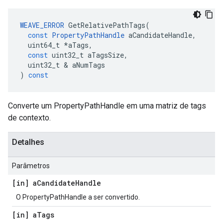
WEAVE_ERROR
GetRelativePathTags
(
const
PropertyPathHandle
aCandidateHandle
,
uint64_t
*
aTags
,
const
uint32_t
aTagsSize
,
uint32_t
&
aNumTags
)
const
Converte um PropertyPathHandle em uma matriz de tags
de contexto.
Detalhes
Parâmetros
[in] a
Candidate
Handle
O PropertyPathHandle a ser convertido.
[in] a
Tags