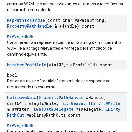
caminho WDM, leia as tags relevantes e forneça o identificador
do caminho equivalente.
Map
Path
To
Handle
(const char *a
Path
String
,
Property
Path
Handle
& a
Handle) const
WEAVE_ERROR
Considerando a representação de uma string de um caminho
WDM, leia as tags relevantes e forneça o identificador de
caminho equivalente.
Matches
Profile
Id
(uint32
_
t a
Profile
Id) const
bool
Retorna true se o "profileId" transmitido corresponde ao
armazenado no esquema.
Retrieve
Data
(
Property
Path
Handle
a
Handle
,
uint64
_
t a
Tag
To
Write
,
nl
::
Weave
::
TLV
::
TLVWriter
& a
Writer
,
IGet
Data
Delegate
*a
Delegate
,
IDirty
Path
Cut
*ap
Dirty
Path
Cut) const
WEAVE_ERROR
Com um identificador de caminho e uma posição de gravador