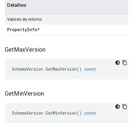
Detalhes
Valores de retorno
Property
Info*
Get
Max
Version
SchemaVersion
GetMaxVersion
()
const
Get
Min
Version
SchemaVersion
GetMinVersion
()
const