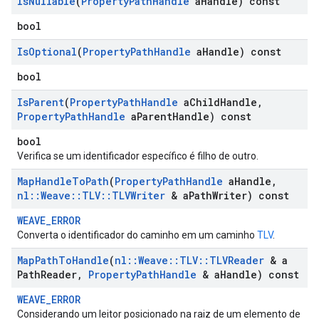
Is
Nullable
(
Property
Path
Handle
a
Handle) const
bool
Is
Optional
(
Property
Path
Handle
a
Handle) const
bool
Is
Parent
(
Property
Path
Handle
a
Child
Handle
,
Property
Path
Handle
a
Parent
Handle) const
bool
Verifica se um identificador específico é filho de outro.
Map
Handle
To
Path
(
Property
Path
Handle
a
Handle
,
nl
::
Weave
::
TLV
::
TLVWriter
& a
Path
Writer) const
WEAVE_ERROR
Converta o identificador do caminho em um caminho
TLV
.
Map
Path
To
Handle
(
nl
::
Weave
::
TLV
::
TLVReader
& a
Path
Reader
,
Property
Path
Handle
& a
Handle) const
WEAVE_ERROR
Considerando um leitor posicionado na raiz de um elemento de