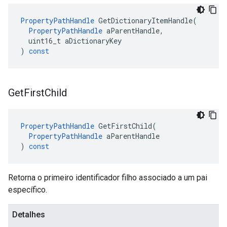
PropertyPathHandle
GetDictionaryItemHandle
(
PropertyPathHandle
aParentHandle
,
uint16_t
aDictionaryKey
)
const
Get
First
Child
PropertyPathHandle
GetFirstChild
(
PropertyPathHandle
aParentHandle
)
const
Retorna o primeiro identificador filho associado a um pai
específico.
Detalhes