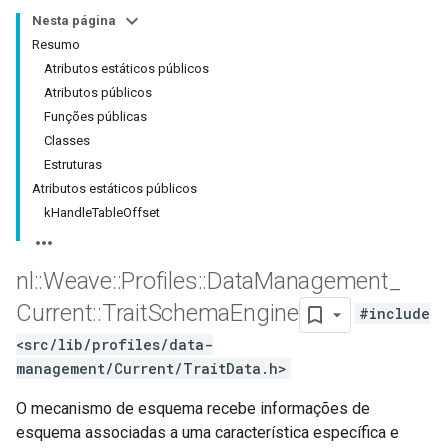
Nesta página
Resumo
Atributos estáticos públicos
Atributos públicos
Funções públicas
Classes
Estruturas
Atributos estáticos públicos
kHandleTableOffset
nl
::
Weave
::
Profiles
::
Data
Management
_
Current
::
Trait
Schema
Engine
#include
<src/lib/profiles/data-
management/Current/TraitData.h>
O mecanismo de esquema recebe informações de
esquema associadas a uma característica específica e