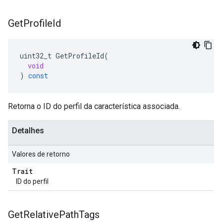
Get
Profile
Id
uint32_t
GetProfileId
(
void
)
const
Retorna o ID do perfil da característica associada.
Detalhes
Valores de retorno
Trait
ID do perfil
Get
Relative
Path
Tags