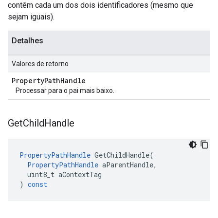
contêm cada um dos dois identificadores (mesmo que
sejam iguais).
Detalhes
Valores de retorno
Property
Path
Handle
Processar para o pai mais baixo.
Get
Child
Handle
PropertyPathHandle
GetChildHandle
(
PropertyPathHandle
aParentHandle
,
uint8_t
aContextTag
)
const