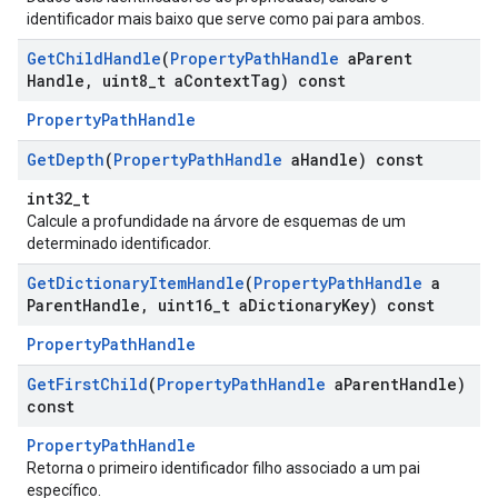
identificador mais baixo que serve como pai para ambos.
Get
Child
Handle
(
Property
Path
Handle
a
Parent
Handle
,
uint8
_
t a
Context
Tag) const
PropertyPathHandle
Get
Depth
(
Property
Path
Handle
a
Handle) const
int32_t
Calcule a profundidade na árvore de esquemas de um
determinado identificador.
Get
Dictionary
Item
Handle
(
Property
Path
Handle
a
Parent
Handle
,
uint16
_
t a
Dictionary
Key) const
PropertyPathHandle
Get
First
Child
(
Property
Path
Handle
a
Parent
Handle)
const
PropertyPathHandle
Retorna o primeiro identificador filho associado a um pai
específico.