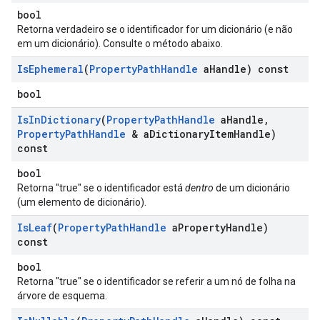
bool
Retorna verdadeiro se o identificador for um dicionário (e não
em um dicionário). Consulte o método abaixo.
Is
Ephemeral
(
Property
Path
Handle
a
Handle) const
bool
Is
In
Dictionary
(
Property
Path
Handle
a
Handle
,
Property
Path
Handle
& a
Dictionary
Item
Handle)
const
bool
Retorna "true" se o identificador está
dentro
de um dicionário
(um elemento de dicionário).
Is
Leaf
(
Property
Path
Handle
a
Property
Handle)
const
bool
Retorna "true" se o identificador se referir a um nó de folha na
árvore de esquema.