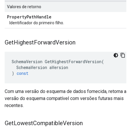
Valores de retorno
Property
Path
Handle
Identificador do primeiro filho.
Get
Highest
Forward
Version
SchemaVersion
GetHighestForwardVersion
(
SchemaVersion
aVersion
)
const
Com uma versão do esquema de dados fornecida, retorna a
versão do esquema compatível com versões futuras mais
recentes.
Get
Lowest
Compatible
Version