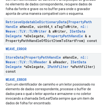
no elemento de dados correspondente, recupere dados de
folha da fonte e grave-os no buffer para onde o gravador
aponta de uma maneira compatível com o esquema.
Retrieve
Updatable
Dictionary
Data
(
Property
Path
Handle
a
Handle
,
uint64
_
t a
Tag
To
Write
,
nl
::
Weave
::
TLV
::
TLVWriter
& a
Writer
,
IGet
Data
Delegate
*a
Delegate
,
Property
Path
Handle
& a
Property
Path
Handle
Of
Dict
Item
To
Start
From) const
WEAVE_ERROR
Store
Data
(
Property
Path
Handle
a
Handle
,
nl
::
Weave
::
TLV
::
TLVReader
& a
Reader
,
ISet
Data
Delegate
*a
Delegate
,
IPath
Filter
*a
Path
Filter)
const
WEAVE_ERROR
Com um identificador de caminho e um leitor posicionado no
elemento de dados correspondente, processe o buffer de
dados para o qual o leitor aponta e armazene-o no coletor
invocando a chamada SetLeafData sempre que um item de
dados de folha for encontrado.