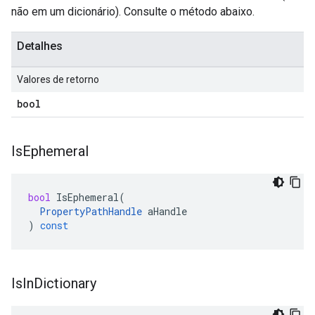
não em um dicionário). Consulte o método abaixo.
Detalhes
Valores de retorno
bool
Is
Ephemeral
bool
IsEphemeral
(
PropertyPathHandle
aHandle
)
const
Is
In
Dictionary