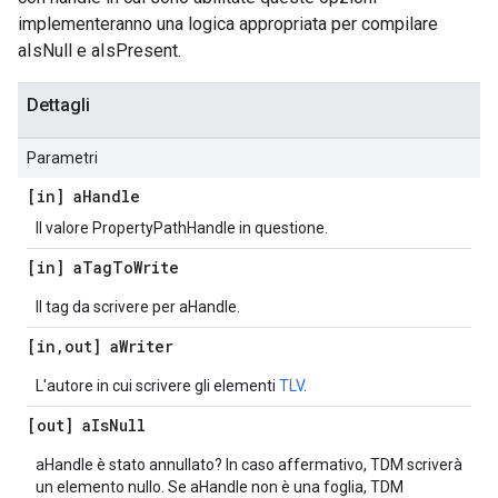
implementeranno una logica appropriata per compilare
aIsNull e aIsPresent.
Dettagli
Parametri
[in] a
Handle
Il valore PropertyPathHandle in questione.
[in] a
Tag
To
Write
Il tag da scrivere per aHandle.
[in
,
out] a
Writer
L'autore in cui scrivere gli elementi
TLV
.
[out] a
Is
Null
aHandle è stato annullato? In caso affermativo, TDM scriverà
un elemento nullo. Se aHandle non è una foglia, TDM