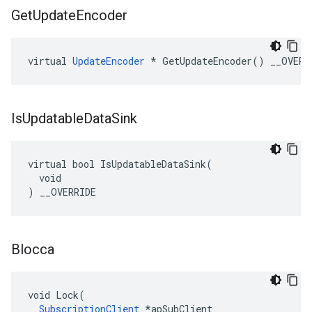
Get
Update
Encoder
virtual 
UpdateEncoder
 * GetUpdateEncoder() __OVERR
Is
Updatable
Data
Sink
virtual bool IsUpdatableDataSink(

  void

) __OVERRIDE
Blocca
void Lock(

SubscriptionClient
 *apSubClient
