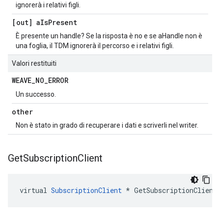
ignorerà i relativi figli.
[out] a
Is
Present
È presente un handle? Se la risposta è no e se aHandle non è
una foglia, il TDM ignorerà il percorso e i relativi figli.
Valori restituiti
WEAVE
_
NO
_
ERROR
Un successo.
other
Non è stato in grado di recuperare i dati e scriverli nel writer.
Get
Subscription
Client
virtual 
SubscriptionClient
 * GetSubscriptionClient