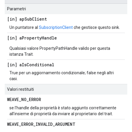
Parametri
[in] ap
Sub
Client
Un puntatore al
SubscriptionClient
che gestisce questo sink.
[in] a
Property
Handle
Qualsiasi valore PropertyPathHandle valido per questa
istanza Trait.
[in] a
Is
Conditional
True per un aggiornamento condizionale; false negli altri
casi.
Valori restituiti
WEAVE
_
NO
_
ERROR
se l'handle della proprietà è stato aggiunto correttamente
all'insieme di proprietà da inviare al proprietario del trait.
WEAVE
_
ERROR
_
INVALID
_
ARGUMENT