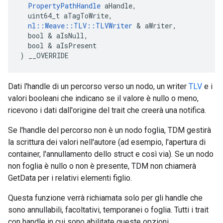
PropertyPathHandle
 aHandle,

  uint64_t aTagToWrite,

nl::Weave::TLV::TLVWriter
 & aWriter,

  bool & aIsNull,

  bool & aIsPresent

) __OVERRIDE
Dati l'handle di un percorso verso un nodo, un writer
TLV
e i
valori booleani che indicano se il valore è nullo o meno,
ricevono i dati dall'origine del trait che creerà una notifica.
Se l'handle del percorso non è un nodo foglia, TDM gestirà
la scrittura dei valori nell'autore (ad esempio, l'apertura di
container, l'annullamento dello struct e così via). Se un nodo
non foglia è nullo o non è presente, TDM non chiamerà
GetData per i relativi elementi figlio.
Questa funzione verrà richiamata solo per gli handle che
sono annullabili, facoltativi, temporanei o foglia. Tutti i trait
con handle in cui sono abilitate queste opzioni