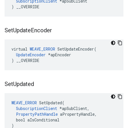
SubscriptionClient
 *apSubClient

) __OVERRIDE
Set
Update
Encoder
virtual 
WEAVE_ERROR
 SetUpdateEncoder(

UpdateEncoder
 *apEncoder

) __OVERRIDE
Set
Updated
WEAVE_ERROR
 SetUpdated(

SubscriptionClient
 *apSubClient,

PropertyPathHandle
 aPropertyHandle,

  bool aIsConditional

)