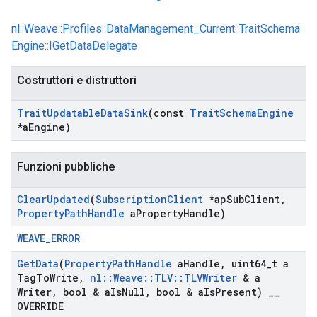
nl::Weave::Profiles::DataManagement_Current::TraitSchema
Engine::IGetDataDelegate
Costruttori e distruttori
Trait
Updatable
Data
Sink
(const
Trait
Schema
Engine
*a
Engine)
Funzioni pubbliche
Clear
Updated
(
Subscription
Client
*ap
Sub
Client
,
Property
Path
Handle
a
Property
Handle)
WEAVE_ERROR
Get
Data
(
Property
Path
Handle
a
Handle
,
uint64
_
t a
Tag
To
Write
,
nl
::
Weave
::
TLV
::
TLVWriter
& a
Writer
,
bool & a
Is
Null
,
bool & a
Is
Present)
_
_
OVERRIDE