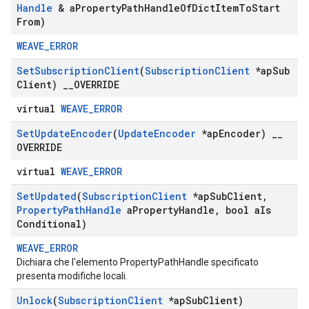
Handle
& a
Property
Path
Handle
Of
Dict
Item
To
Start
From)
WEAVE_ERROR
Set
Subscription
Client
(
Subscription
Client
*ap
Sub
Client)
_
_
OVERRIDE
virtual
WEAVE_ERROR
Set
Update
Encoder
(
Update
Encoder
*ap
Encoder)
_
_
OVERRIDE
virtual
WEAVE_ERROR
Set
Updated
(
Subscription
Client
*ap
Sub
Client
,
Property
Path
Handle
a
Property
Handle
,
bool a
Is
Conditional)
WEAVE_ERROR
Dichiara che l'elemento PropertyPathHandle specificato
presenta modifiche locali.
Unlock
(
Subscription
Client
*ap
Sub
Client)