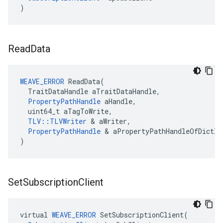
)
Read
Data
WEAVE_ERROR
 ReadData(

  TraitDataHandle aTraitDataHandle,

PropertyPathHandle
 aHandle,

  uint64_t aTagToWrite,

TLV::TLVWriter
 & aWriter,

PropertyPathHandle
 & aPropertyPathHandleOfDictIt
)
Set
Subscription
Client
virtual 
WEAVE_ERROR
 SetSubscriptionClient(
