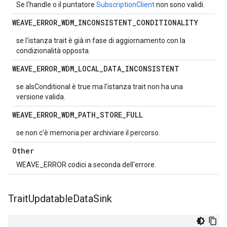
Se l'handle o il puntatore
SubscriptionClient
non sono validi.
WEAVE
_
ERROR
_
WDM
_
INCONSISTENT
_
CONDITIONALITY
se l'istanza trait è già in fase di aggiornamento con la
condizionalità opposta.
WEAVE
_
ERROR
_
WDM
_
LOCAL
_
DATA
_
INCONSISTENT
se aIsConditional è true ma l'istanza trait non ha una
versione valida.
WEAVE
_
ERROR
_
WDM
_
PATH
_
STORE
_
FULL
se non c'è memoria per archiviare il percorso.
Other
WEAVE_ERROR codici a seconda dell'errore.
Trait
Updatable
Data
Sink