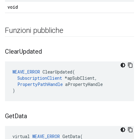
void
Funzioni pubbliche
Clear
Updated
WEAVE_ERROR
 ClearUpdated(

SubscriptionClient
 *apSubClient,

PropertyPathHandle
 aPropertyHandle

)
Get
Data
virtual 
WEAVE_ERROR
 GetData(
