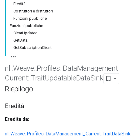
Eredità
Costruttori e distruttori
Funzioni pubbliche
Funzioni pubbliche
ClearUpdated
GetData
GetSubscriptionClient
nl
::
Weave
::
Profiles
::
Data
Management
_
Current
::
Trait
Updatable
Data
Sink
Riepilogo
Eredità
Eredita da:
nl::Weave::Profiles::DataManagement_Current::TraitDataSink