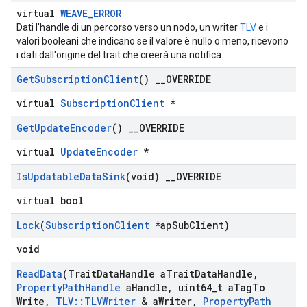
virtual
WEAVE_ERROR
Dati l'handle di un percorso verso un nodo, un writer
TLV
e i
valori booleani che indicano se il valore è nullo o meno, ricevono
i dati dall'origine del trait che creerà una notifica.
Get
Subscription
Client
()
_
_
OVERRIDE
virtual
SubscriptionClient
*
Get
Update
Encoder
()
_
_
OVERRIDE
virtual
UpdateEncoder
*
Id
Is
Updatable
Data
Sink
(void)
_
_
OVERRIDE
virtual bool
Lock
(
Subscription
Client
*ap
Sub
Client)
void
Read
Data
(Trait
Data
Handle a
Trait
Data
Handle
,
Property
Path
Handle
a
Handle
,
uint64
_
t a
Tag
To
Write
,
TLV
::
TLVWriter
& a
Writer
,
Property
Path