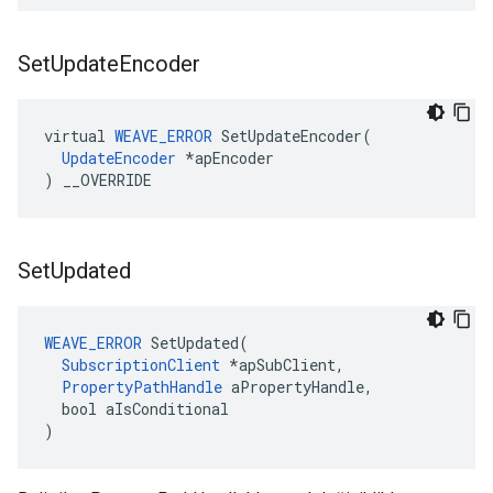
Set
Update
Encoder
virtual 
WEAVE_ERROR
 SetUpdateEncoder(

UpdateEncoder
 *apEncoder

) __OVERRIDE
Set
Updated
WEAVE_ERROR
 SetUpdated(

SubscriptionClient
 *apSubClient,

PropertyPathHandle
 aPropertyHandle,

  bool aIsConditional

)