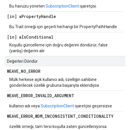
Bu havuzu yöneten
SubscriptionClient
işaretçisi.
[in] a
Property
Handle
Bu Trait örneği için geçerli herhangi bir PropertyPathHandle
[in] a
Is
Conditional
Koşullu güncelleme için doğru değerini döndürür; false
(yanlış) değerini alır.
Değerleri Döndür
WEAVE
_
NO
_
ERROR
Mülk herkese açık kullanıcı adı, özelliğin sahibine
gönderilecek özellik grubuna başarıyla eklendiyse.
WEAVE
_
ERROR
_
INVALID
_
ARGUMENT
kullanıcı adı veya
SubscriptionClient
işaretçisi geçersizse
WEAVE
_
ERROR
_
WDM
_
INCONSISTENT
_
CONDITIONALITY
özellik örneği, tam tersi koşulla zaten güncelleniyorsa.