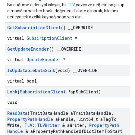
Bir düğüme giden yol işleyici, bir
TLV
yazıcı ve değerin boş olup
olmadığını belirten boole değerleri dikkate alınarak, bildirim
derleyecek özellik kaynağından veri alın.
Get
Subscription
Client
()
_
_
OVERRIDE
virtual
SubscriptionClient
*
Get
Update
Encoder
()
_
_
OVERRIDE
virtual
UpdateEncoder
*
Is
Updatable
Data
Sink
(void)
_
_
OVERRIDE
Id
virtual bool
Lock
(
Subscription
Client
*ap
Sub
Client)
void
Read
Data
(Trait
Data
Handle a
Trait
Data
Handle
,
Property
Path
Handle
a
Handle
,
uint64
_
t a
Tag
To
Write
,
TLV
::
TLVWriter
& a
Writer
,
Property
Path
Handle
& a
Property
Path
Handle
Of
Dict
Item
To
Start