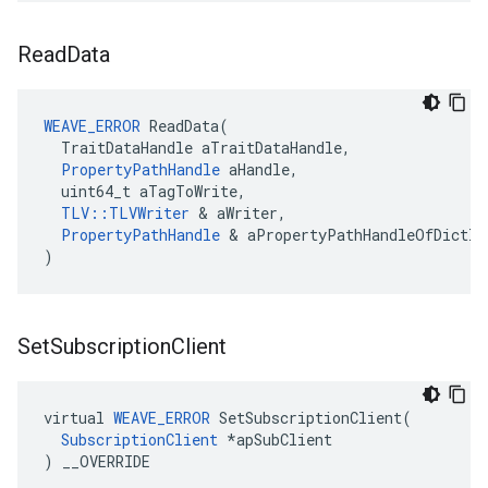
Read
Data
WEAVE_ERROR
 ReadData(

  TraitDataHandle aTraitDataHandle,

PropertyPathHandle
 aHandle,

  uint64_t aTagToWrite,

TLV::TLVWriter
 & aWriter,

PropertyPathHandle
 & aPropertyPathHandleOfDictIt
)
Set
Subscription
Client
virtual 
WEAVE_ERROR
 SetSubscriptionClient(

SubscriptionClient
 *apSubClient

) __OVERRIDE