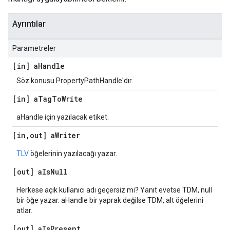
Ayrıntılar
Parametreler
[in] a
Handle
Söz konusu PropertyPathHandle'dır.
[in] a
Tag
To
Write
aHandle için yazılacak etiket.
[in
,
out] a
Writer
TLV
öğelerinin yazılacağı yazar.
[out] a
Is
Null
Herkese açık kullanıcı adı geçersiz mi? Yanıt evetse TDM, null
bir öğe yazar. aHandle bir yaprak değilse TDM, alt öğelerini
atlar.
[out] a
Is
Present